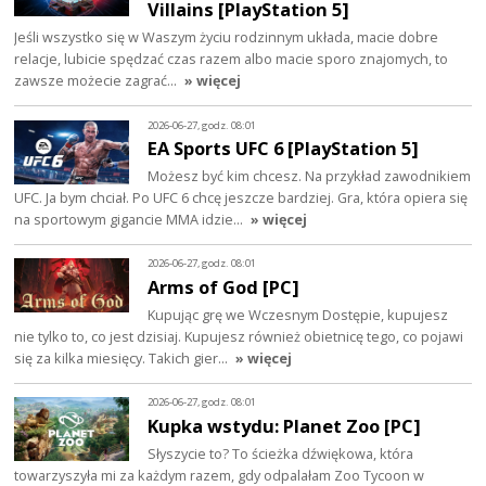
Villains [PlayStation 5]
Jeśli wszystko się w Waszym życiu rodzinnym układa, macie dobre
relacje, lubicie spędzać czas razem albo macie sporo znajomych, to
zawsze możecie zagrać…
» więcej
2026-06-27, godz. 08:01
EA Sports UFC 6 [PlayStation 5]
Możesz być kim chcesz. Na przykład zawodnikiem
UFC. Ja bym chciał. Po UFC 6 chcę jeszcze bardziej. Gra, która opiera się
na sportowym gigancie MMA idzie…
» więcej
2026-06-27, godz. 08:01
Arms of God [PC]
Kupując grę we Wczesnym Dostępie, kupujesz
nie tylko to, co jest dzisiaj. Kupujesz również obietnicę tego, co pojawi
się za kilka miesięcy. Takich gier…
» więcej
2026-06-27, godz. 08:01
Kupka wstydu: Planet Zoo [PC]
Słyszycie to? To ścieżka dźwiękowa, która
towarzyszyła mi za każdym razem, gdy odpalałam Zoo Tycoon w