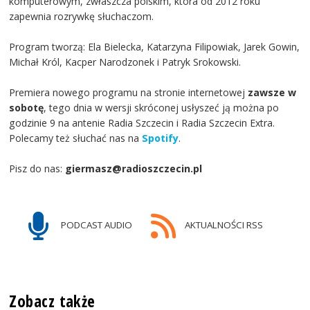
komputerowym, zwłaszcza polskim, która od 2012 roku
zapewnia rozrywkę słuchaczom.
Program tworzą: Ela Bielecka, Katarzyna Filipowiak, Jarek Gowin,
Michał Król, Kacper Narodzonek i Patryk Srokowski.
Premiera nowego programu na stronie internetowej
zawsze w
sobotę
, tego dnia w wersji skróconej usłyszeć ją można po
godzinie 9 na antenie Radia Szczecin i Radia Szczecin Extra.
Polecamy też słuchać nas na
Spotify
.
Pisz do nas:
giermasz@radioszczecin.pl
PODCAST AUDIO
AKTUALNOŚCI RSS
Zobacz także