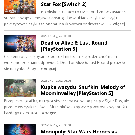
Star Fox [Switch 2]
Po blisko 30 latach Fox McCloud znów zasiadł za
sterami swojego myśliwca Arwinga, by w układzie Lylat walczyć i
pokrzyżować szyki szalonemu naukowcowi Androssowi…
» więcej
2026-07-04, godz. 08:01
Dead or Alive 6: Last Round
[PlayStation 5]
Czasem rodzi się pytanie: po co? I mi też mi się rodzi, choć mam
wrażenie, że znam odpowiedź. Dead or Alive 6: Last Round pojawiło
się na rynku, żeby…
» więcej
2026-07-04, godz. 08:01
Kupka wstydu: Snufkin: Melody of
Moominvalley [PlayStation 5]
Przepiękna grafika, muzyka stworzona we współpracy z Sigur Ros, ale
przede wszystkim - świat Muminków jakby wzięty wprost z wyobraźni
każdego dzieciaka…
» więcej
2026-07-04, godz. 08:01
Monopoly: Star Wars Heroes vs.