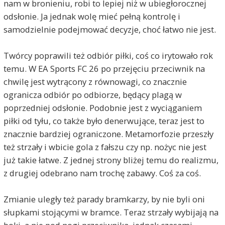
nam w bronieniu, robi to lepiej niż w ubiegłorocznej
odsłonie. Ja jednak wolę mieć pełną kontrolę i
samodzielnie podejmować decyzje, choć łatwo nie jest.
Twórcy poprawili też odbiór piłki, coś co irytowało rok
temu. W EA Sports FC 26 po przejęciu przeciwnik na
chwilę jest wytrącony z równowagi, co znacznie
ogranicza odbiór po odbiorze, będący plagą w
poprzedniej odsłonie. Podobnie jest z wyciąganiem
piłki od tyłu, co także było denerwujące, teraz jest to
znacznie bardziej ograniczone. Metamorfozie przeszły
też strzały i wbicie gola z fałszu czy np. nożyc nie jest
już takie łatwe. Z jednej strony bliżej temu do realizmu,
z drugiej odebrano nam trochę zabawy. Coś za coś.
Zmianie uległy też parady bramkarzy, by nie byli oni
słupkami stojącymi w bramce. Teraz strzały wybijają na