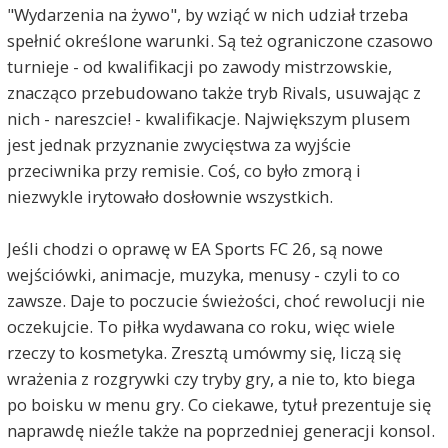
"Wydarzenia na żywo", by wziąć w nich udział trzeba
spełnić określone warunki. Są też ograniczone czasowo
turnieje - od kwalifikacji po zawody mistrzowskie,
znacząco przebudowano także tryb Rivals, usuwając z
nich - nareszcie! - kwalifikacje. Największym plusem
jest jednak przyznanie zwycięstwa za wyjście
przeciwnika przy remisie. Coś, co było zmorą i
niezwykle irytowało dosłownie wszystkich.
Jeśli chodzi o oprawę w EA Sports FC 26, są nowe
wejściówki, animacje, muzyka, menusy - czyli to co
zawsze. Daje to poczucie świeżości, choć rewolucji nie
oczekujcie. To piłka wydawana co roku, więc wiele
rzeczy to kosmetyka. Zresztą umówmy się, liczą się
wrażenia z rozgrywki czy tryby gry, a nie to, kto biega
po boisku w menu gry. Co ciekawe, tytuł prezentuje się
naprawdę nieźle także na poprzedniej generacji konsol.