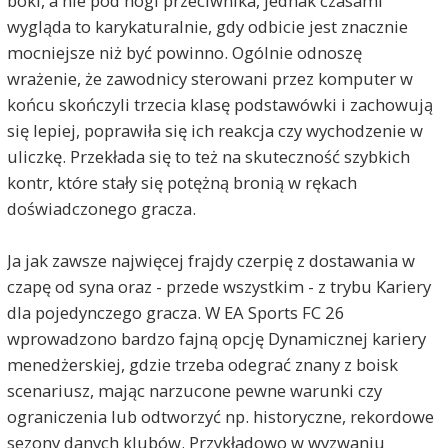
boki, a nie pod nogi przeciwnika, jednak czasami
wygląda to karykaturalnie, gdy odbicie jest znacznie
mocniejsze niż być powinno. Ogólnie odnoszę
wrażenie, że zawodnicy sterowani przez komputer w
końcu skończyli trzecia klasę podstawówki i zachowują
się lepiej, poprawiła się ich reakcja czy wychodzenie w
uliczkę. Przekłada się to też na skuteczność szybkich
kontr, które stały się potężną bronią w rękach
doświadczonego gracza.
Ja jak zawsze najwięcej frajdy czerpię z dostawania w
czapę od syna oraz - przede wszystkim - z trybu Kariery
dla pojedynczego gracza. W EA Sports FC 26
wprowadzono bardzo fajną opcję Dynamicznej kariery
menedżerskiej, gdzie trzeba odegrać znany z boisk
scenariusz, mając narzucone pewne warunki czy
ograniczenia lub odtworzyć np. historyczne, rekordowe
sezony danych klubów. Przykładowo w wyzwaniu