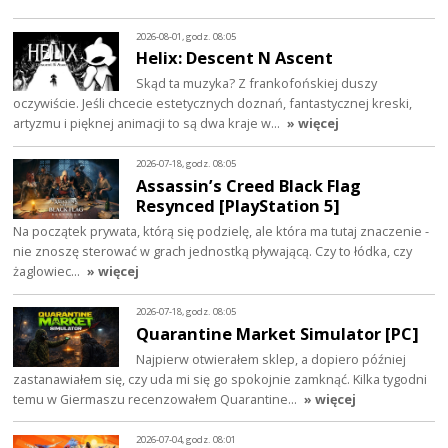
2026-08-01, godz. 08:05
Helix: Descent N Ascent
Skąd ta muzyka? Z frankofońskiej duszy
oczywiście. Jeśli chcecie estetycznych doznań, fantastycznej kreski,
artyzmu i pięknej animacji to są dwa kraje w…
» więcej
2026-07-18, godz. 08:05
Assassin’s Creed Black Flag
Resynced [PlayStation 5]
Na początek prywata, którą się podzielę, ale która ma tutaj znaczenie -
nie znoszę sterować w grach jednostką pływającą. Czy to łódka, czy
żaglowiec…
» więcej
2026-07-18, godz. 08:05
Quarantine Market Simulator [PC]
Najpierw otwierałem sklep, a dopiero później
zastanawiałem się, czy uda mi się go spokojnie zamknąć. Kilka tygodni
temu w Giermaszu recenzowałem Quarantine…
» więcej
2026-07-04, godz. 08:01