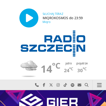
SŁUCHAJ TERAZ
MIQROKOSMOS do 23:59
Miqro
°C
jutro
pojutrze
14
°C
°C
24
30
Najlepiej po prostu do nas zadzwoń
Odwiedź nas na Facebook-u
Odwiedź nas na X
Odwiedź nas na Instagram-ie
Odwiedź nas na TikTok-u
Szukaj nas na Spotify
Wyślij do nas w
Szukaj