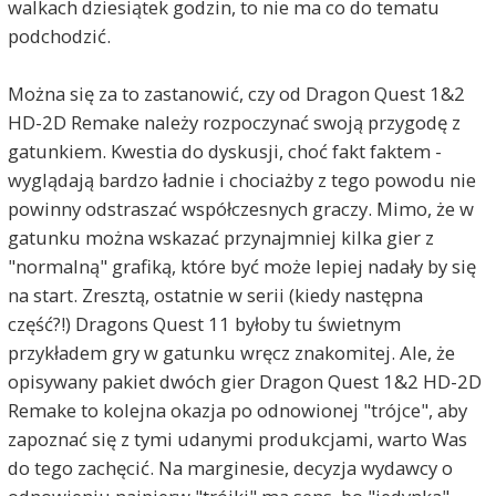
walkach dziesiątek godzin, to nie ma co do tematu
podchodzić.
Można się za to zastanowić, czy od Dragon Quest 1&2
HD-2D Remake należy rozpoczynać swoją przygodę z
gatunkiem. Kwestia do dyskusji, choć fakt faktem -
wyglądają bardzo ładnie i chociażby z tego powodu nie
powinny odstraszać współczesnych graczy. Mimo, że w
gatunku można wskazać przynajmniej kilka gier z
"normalną" grafiką, które być może lepiej nadały by się
na start. Zresztą, ostatnie w serii (kiedy następna
część?!) Dragons Quest 11 byłoby tu świetnym
przykładem gry w gatunku wręcz znakomitej. Ale, że
opisywany pakiet dwóch gier Dragon Quest 1&2 HD-2D
Remake to kolejna okazja po odnowionej "trójce", aby
zapoznać się z tymi udanymi produkcjami, warto Was
do tego zachęcić. Na marginesie, decyzja wydawcy o