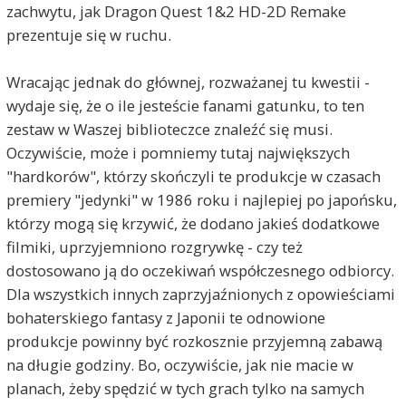
zachwytu, jak Dragon Quest 1&2 HD-2D Remake
prezentuje się w ruchu.
Wracając jednak do głównej, rozważanej tu kwestii -
wydaje się, że o ile jesteście fanami gatunku, to ten
zestaw w Waszej biblioteczce znaleźć się musi.
Oczywiście, może i pomniemy tutaj największych
"hardkorów", którzy skończyli te produkcje w czasach
premiery "jedynki" w 1986 roku i najlepiej po japońsku,
którzy mogą się krzywić, że dodano jakieś dodatkowe
filmiki, uprzyjemniono rozgrywkę - czy też
dostosowano ją do oczekiwań współczesnego odbiorcy.
Dla wszystkich innych zaprzyjaźnionych z opowieściami
bohaterskiego fantasy z Japonii te odnowione
produkcje powinny być rozkosznie przyjemną zabawą
na długie godziny. Bo, oczywiście, jak nie macie w
planach, żeby spędzić w tych grach tylko na samych