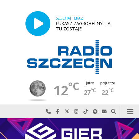
SŁUCHAJ TERAZ
ŁUKASZ ZAGROBELNY - JA
TU ZOSTAJE
°C
jutro
pojutrze
12
°C
°C
27
22
Najlepiej po prostu do nas zadzwoń
Odwiedź nas na Facebook-u
Odwiedź nas na X
Odwiedź nas na Instagram-ie
Odwiedź nas na TikTok-u
Szukaj nas na Spotify
Wyślij do nas w
Szukaj