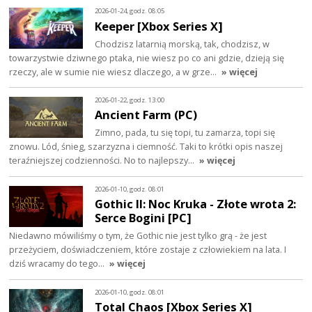
2026-01-24, godz. 08:05
Keeper [Xbox Series X]
Chodzisz latarnią morską, tak, chodzisz, w
towarzystwie dziwnego ptaka, nie wiesz po co ani gdzie, dzieją się
rzeczy, ale w sumie nie wiesz dlaczego, a w grze…
» więcej
2026-01-22, godz. 13:00
Ancient Farm (PC)
Zimno, pada, tu się topi, tu zamarza, topi się
znowu. Lód, śnieg, szarzyzna i ciemność. Taki to krótki opis naszej
teraźniejszej codzienności. No to najlepszy…
» więcej
2026-01-10, godz. 08:01
Gothic II: Noc Kruka - Złote wrota 2:
Serce Bogini [PC]
Niedawno mówiliśmy o tym, że Gothic nie jest tylko grą - że jest
przeżyciem, doświadczeniem, które zostaje z człowiekiem na lata. I
dziś wracamy do tego…
» więcej
2026-01-10, godz. 08:01
Total Chaos [Xbox Series X]