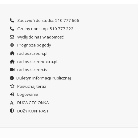
Zadzwoń do studia: 510 777 666
Czujny non stop: 510 777 222
Wyślij do nas wiadomość
Prognoza pogody
radioszczecin.pl
radioszczecinextra.pl
radioszczecin.tv
Biuletyn Informacji Publicznej
Posłuchaj teraz
Logowanie
DUŻA CZCIONKA
DUŻY KONTRAST