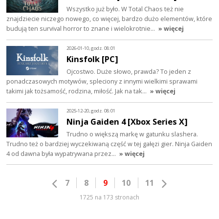
Wszystko już było. W Total Chaos też nie
znajdziecie niczego nowego, co więcej, bardzo dużo elementów, które
budują ten survival horror to znane i wielokrotnie…
» więcej
2026-01-10, godz. 08:01
Kinsfolk [PC]
Ojcostwo. Duże słowo, prawda? To jeden z
ponadczasowych motywów, spleciony z innymi wielkimi sprawami
takimi jak tożsamość, rodzina, miłość. Jak na tak…
» więcej
2025-12-20, godz. 08:01
Ninja Gaiden 4 [Xbox Series X]
Trudno o większą markę w gatunku slashera.
Trudno też o bardziej wyczekiwaną część w tej gałęzi gier. Ninja Gaiden
4 od dawna była wypatrywana przez…
» więcej
7
8
9
10
11
1725 na 173 stronach