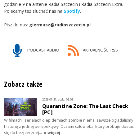
godzinie 9 na antenie Radia Szczecin i Radia Szczecin Extra.
Polecamy też słuchać nas na
Spotify
.
Pisz do nas:
giermasz@radioszczecin.pl
PODCAST AUDIO
AKTUALNOŚCI RSS
Zobacz także
2026-01-31, godz. 08:05
Quarantine Zone: The Last Check
[PC]
W filmach i serialach o epidemiach zombie niemal zawsze oglądaliśmy
historię z jednej perspektywy. Oczami człowieka, który próbuje dostać
się do bezpiecznej…
» więcej