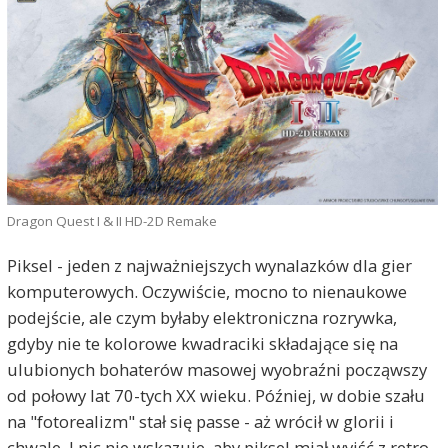
Dragon Quest I & II HD-2D Remake
Piksel - jeden z najważniejszych wynalazków dla gier
komputerowych. Oczywiście, mocno to nienaukowe
podejście, ale czym byłaby elektroniczna rozrywka,
gdyby nie te kolorowe kwadraciki składające się na
ulubionych bohaterów masowej wyobraźni począwszy
od połowy lat 70-tych XX wieku. Później, w dobie szału
na "fotorealizm" stał się passe - aż wrócił w glorii i
chwale. I nic nie wskazuje, aby piksel miał wyjść z retro-