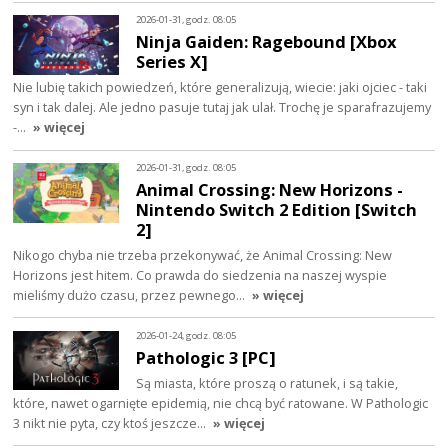
2026-01-31, godz. 08:05
Ninja Gaiden: Ragebound [Xbox
Series X]
Nie lubię takich powiedzeń, które generalizują, wiecie: jaki ojciec - taki
syn i tak dalej. Ale jedno pasuje tutaj jak ulał. Trochę je sparafrazujemy
-…
» więcej
2026-01-31, godz. 08:05
Animal Crossing: New Horizons -
Nintendo Switch 2 Edition [Switch
2]
Nikogo chyba nie trzeba przekonywać, że Animal Crossing: New
Horizons jest hitem. Co prawda do siedzenia na naszej wyspie
mieliśmy dużo czasu, przez pewnego…
» więcej
2026-01-24, godz. 08:05
Pathologic 3 [PC]
Są miasta, które proszą o ratunek, i są takie,
które, nawet ogarnięte epidemią, nie chcą być ratowane. W Pathologic
3 nikt nie pyta, czy ktoś jeszcze…
» więcej