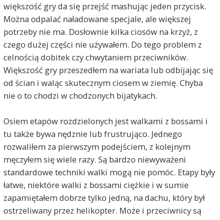
większość gry da się przejść mashując jeden przycisk.
Można odpalać naładowane specjale, ale większej
potrzeby nie ma. Dosłownie kilka ciosów na krzyż, z
czego dużej części nie używałem. Do tego problem z
celnością dobitek czy chwytaniem przeciwników.
Większość gry przeszedłem na wariata lub odbijając się
od ścian i waląc skutecznym ciosem w ziemię. Chyba
nie o to chodzi w chodzonych bijatykach.
Osiem etapów rozdzielonych jest walkami z bossami i
tu także bywa nędznie lub frustrująco. Jednego
rozwaliłem za pierwszym podejściem, z kolejnym
męczyłem się wiele razy. Są bardzo niewyważeni
standardowe techniki walki mogą nie pomóc. Etapy były
łatwe, niektóre walki z bossami ciężkie i w sumie
zapamiętałem dobrze tylko jedną, na dachu, który był
ostrzeliwany przez helikopter. Może i przeciwnicy są