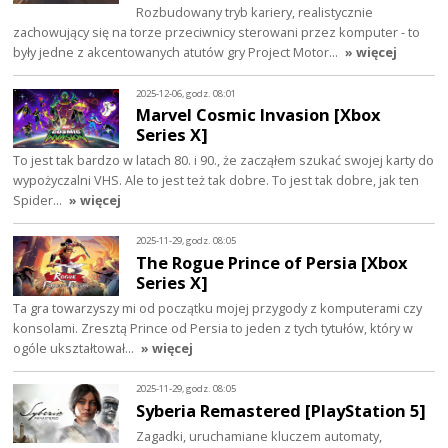
Rozbudowany tryb kariery, realistycznie
zachowujący się na torze przeciwnicy sterowani przez komputer - to
były jedne z akcentowanych atutów gry Project Motor…
» więcej
2025-12-06, godz. 08:01
Marvel Cosmic Invasion [Xbox
Series X]
To jest tak bardzo w latach 80. i 90., że zacząłem szukać swojej karty do
wypożyczalni VHS. Ale to jest też tak dobre. To jest tak dobre, jak ten
Spider…
» więcej
2025-11-29, godz. 08:05
The Rogue Prince of Persia [Xbox
Series X]
Ta gra towarzyszy mi od początku mojej przygody z komputerami czy
konsolami. Zresztą Prince od Persia to jeden z tych tytułów, który w
ogóle ukształtował…
» więcej
2025-11-29, godz. 08:05
Syberia Remastered [PlayStation 5]
Zagadki, uruchamiane kluczem automaty,