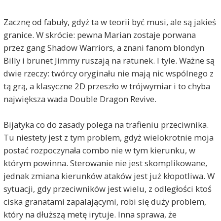
Zacznę od fabuły, gdyż ta w teorii być musi, ale są jakieś
granice. W skrócie: pewna Marian zostaje porwana
przez gang Shadow Warriors, a znani fanom blondyn
Billy i brunet Jimmy ruszają na ratunek. I tyle. Ważne są
dwie rzeczy: twórcy oryginału nie mają nic wspólnego z
tą grą, a klasyczne 2D przeszło w trójwymiar i to chyba
największa wada Double Dragon Revive.
Bijatyka co do zasady polega na trafieniu przeciwnika.
Tu niestety jest z tym problem, gdyż wielokrotnie moja
postać rozpoczynała combo nie w tym kierunku, w
którym powinna. Sterowanie nie jest skomplikowane,
jednak zmiana kierunków ataków jest już kłopotliwa. W
sytuacji, gdy przeciwników jest wielu, z odległości ktoś
ciska granatami zapalającymi, robi się duży problem,
który na dłuższą metę irytuje. Inna sprawa, że