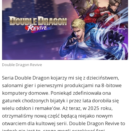
Double Dragon Revive
Seria Double Dragon kojarzy mi się z dzieciństwem,
salonami gier i pierwszymi produkcjami na 8-bitowe
komputery domowe. Poniekąd zdefiniowała ona
gatunek chodzonych bijatyk i przez lata dorobiła się
wielu odsłon i remake'ów. Aż teraz, w 2025 roku,
otrzymaliśmy nową część będącą niejako nowym
otwarciem dla kultowej serii. Double Dragon Revive to
jednak nie jest to, czego mogli oczekiwać fani.