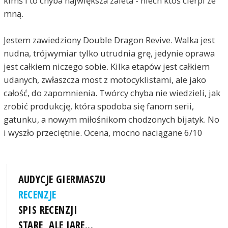
kimś i to chyba największa zaleta - niech ktoś cierpi ze
mną.
Jestem zawiedziony Double Dragon Revive. Walka jest
nudna, trójwymiar tylko utrudnia grę, jedynie oprawa
jest całkiem niczego sobie. Kilka etapów jest całkiem
udanych, zwłaszcza most z motocyklistami, ale jako
całość, do zapomnienia. Twórcy chyba nie wiedzieli, jak
zrobić produkcję, która spodoba się fanom serii,
gatunku, a nowym miłośnikom chodzonych bijatyk. No
i wyszło przeciętnie. Ocena, mocno naciągane 6/10
AUDYCJE GIERMASZU
RECENZJE
SPIS RECENZJI
STARE, ALE JARE...