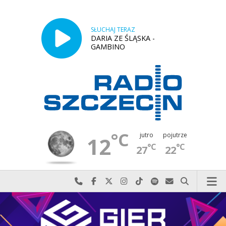
SŁUCHAJ TERAZ
DARIA ZE ŚLĄSKA -
GAMBINO
°C
jutro
pojutrze
12
°C
°C
27
22
Najlepiej po prostu do nas zadzwoń
Odwiedź nas na Facebook-u
Odwiedź nas na X
Odwiedź nas na Instagram-ie
Odwiedź nas na TikTok-u
Szukaj nas na Spotify
Wyślij do nas w
Szukaj