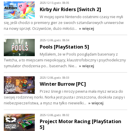
2025-12-13, godz. 08:05
Kirby Air Riders [Switch 2]
W mojej opinii Nintendo ostatnimi czasy nie myli
się, jeśli chodzi o premiery gier ze swoich sztandarowych uniwersów
na nowy sprzęt. Oczywiście, dużo miłości…
» więcej
2025-12-06, godz. 08:04
Pools [PlayStation 5]
Myślałem, że w Pools pooglądam baseniary z
Twitcha, a to miejscami niepokojący, klaustrofobiczny i psychodeliczny
symulator chodzenia po... basenach. Nie…
» więcej
2025-12-06, godz. 08:03
Winter Burrow [PC]
Przez śniegi i mrozy pewna mała mysz wraca do
swojej rodzinnej norki. Norka jest pusta i zniszczona, dookoła zaspy i
niebezpieczeństwa, a mysz ma tylko niewielki…
» więcej
2025-12-06, godz. 08:02
Project Motor Racing [PlayStation
5]