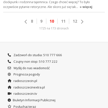
clockpunk i rodzinna tajemnica. Czego chcieć więcej? To było
oczywiście pytanie retoryczne. Ale skoro już się tak…
» więcej
8
9
10
11
12
1725 na 173 stronach
Zadzwoń do studia: 510 777 666
Czujny non stop: 510 777 222
Wyślij do nas wiadomość
Prognoza pogody
radioszczecin.pl
radioszczecinextra.pl
radioszczecin.tv
Biuletyn Informacji Publicznej
Posłuchaj teraz