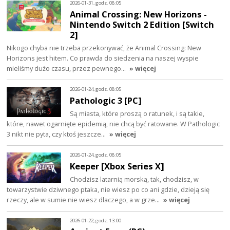
2026-01-31, godz. 08:05
Animal Crossing: New Horizons -
Nintendo Switch 2 Edition [Switch
2]
Nikogo chyba nie trzeba przekonywać, że Animal Crossing: New
Horizons jest hitem. Co prawda do siedzenia na naszej wyspie
mieliśmy dużo czasu, przez pewnego…
» więcej
2026-01-24, godz. 08:05
Pathologic 3 [PC]
Są miasta, które proszą o ratunek, i są takie,
które, nawet ogarnięte epidemią, nie chcą być ratowane. W Pathologic
3 nikt nie pyta, czy ktoś jeszcze…
» więcej
2026-01-24, godz. 08:05
Keeper [Xbox Series X]
Chodzisz latarnią morską, tak, chodzisz, w
towarzystwie dziwnego ptaka, nie wiesz po co ani gdzie, dzieją się
rzeczy, ale w sumie nie wiesz dlaczego, a w grze…
» więcej
2026-01-22, godz. 13:00