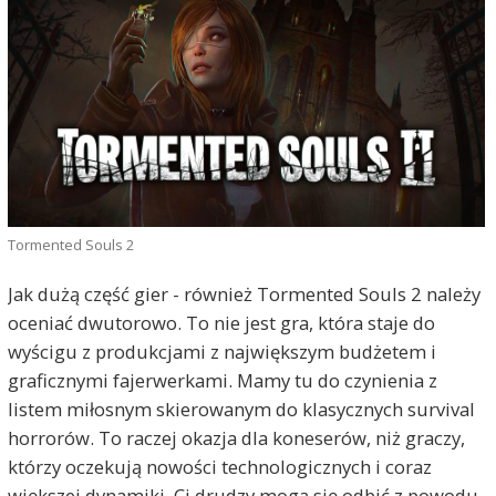
Tormented Souls 2
Jak dużą część gier - również Tormented Souls 2 należy
oceniać dwutorowo. To nie jest gra, która staje do
wyścigu z produkcjami z największym budżetem i
graficznymi fajerwerkami. Mamy tu do czynienia z
listem miłosnym skierowanym do klasycznych survival
horrorów. To raczej okazja dla koneserów, niż graczy,
którzy oczekują nowości technologicznych i coraz
większej dynamiki. Ci drudzy mogą się odbić z powodu