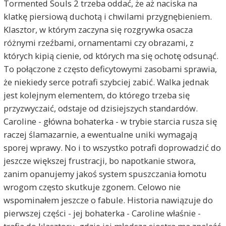
Tormented Souls 2 trzeba oddać, że aż naciska na
klatkę piersiową duchotą i chwilami przygnębieniem.
Klasztor, w którym zaczyna się rozgrywka osacza
różnymi rzeźbami, ornamentami czy obrazami, z
których kipią cienie, od których ma się ochotę odsunąć.
To połączone z często deficytowymi zasobami sprawia,
że niekiedy serce potrafi szybciej zabić. Walka jednak
jest kolejnym elementem, do którego trzeba się
przyzwyczaić, odstaje od dzisiejszych standardów.
Caroline - główna bohaterka - w trybie starcia rusza się
raczej ślamazarnie, a ewentualne uniki wymagają
sporej wprawy. No i to wszystko potrafi doprowadzić do
jeszcze większej frustracji, bo napotkanie stwora,
zanim opanujemy jakoś system spuszczania łomotu
wrogom często skutkuje zgonem. Celowo nie
wspominałem jeszcze o fabule. Historia nawiązuje do
pierwszej części - jej bohaterka - Caroline właśnie -