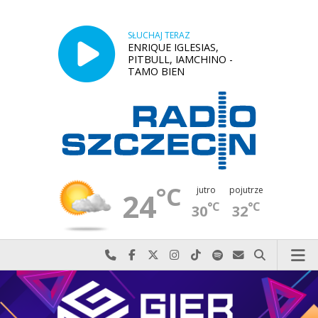
SŁUCHAJ TERAZ
ENRIQUE IGLESIAS,
PITBULL, IAMCHINO -
TAMO BIEN
°C
jutro
pojutrze
24
°C
°C
30
32
Najlepiej po prostu do nas zadzwoń
Odwiedź nas na Facebook-u
Odwiedź nas na X
Odwiedź nas na Instagram-ie
Odwiedź nas na TikTok-u
Szukaj nas na Spotify
Wyślij do nas w
Szukaj