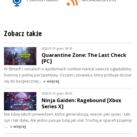
Zobacz także
2026-01-31, godz. 08:05
Quarantine Zone: The Last Check
[PC]
W filmach i serialach o epidemiach zombie niemal zawsze oglądaliśmy
historię z jednej perspektywy. Oczami człowieka, który próbuje dostać
się do bezpiecznej…
» więcej
2026-01-31, godz. 08:05
Ninja Gaiden: Ragebound [Xbox
Series X]
Nie lubię takich powiedzeń, które generalizują, wiecie: jaki ojciec - taki
syn i tak dalej. Ale jedno pasuje tutaj jak ulał. Trochę je sparafrazujemy
-…
» więcej