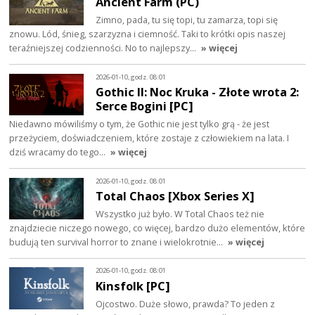
Ancient Farm (PC)
Zimno, pada, tu się topi, tu zamarza, topi się
znowu. Lód, śnieg, szarzyzna i ciemność. Taki to krótki opis naszej
teraźniejszej codzienności. No to najlepszy…
» więcej
2026-01-10, godz. 08:01
Gothic II: Noc Kruka - Złote wrota 2:
Serce Bogini [PC]
Niedawno mówiliśmy o tym, że Gothic nie jest tylko grą - że jest
przeżyciem, doświadczeniem, które zostaje z człowiekiem na lata. I
dziś wracamy do tego…
» więcej
2026-01-10, godz. 08:01
Total Chaos [Xbox Series X]
Wszystko już było. W Total Chaos też nie
znajdziecie niczego nowego, co więcej, bardzo dużo elementów, które
budują ten survival horror to znane i wielokrotnie…
» więcej
2026-01-10, godz. 08:01
Kinsfolk [PC]
Ojcostwo. Duże słowo, prawda? To jeden z