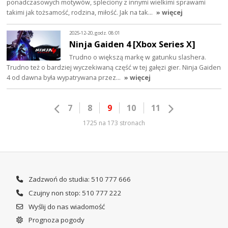
ponadczasowych motywów, spleciony z innymi wielkimi sprawami
takimi jak tożsamość, rodzina, miłość. Jak na tak…
» więcej
2025-12-20, godz. 08:01
Ninja Gaiden 4 [Xbox Series X]
Trudno o większą markę w gatunku slashera.
Trudno też o bardziej wyczekiwaną część w tej gałęzi gier. Ninja Gaiden
4 od dawna była wypatrywana przez…
» więcej
7
8
9
10
11
1725 na 173 stronach
Zadzwoń do studia: 510 777 666
Czujny non stop: 510 777 222
Wyślij do nas wiadomość
Prognoza pogody