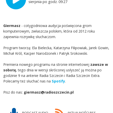
sierpnia po godz. 09:27
Giermasz
- cotygodniowa audycja poświęcona grom
komputerowym, zwłaszcza polskim, która od 2012 roku
zapewnia rozrywkę słuchaczom.
Program tworzą: Ela Bielecka, Katarzyna Filipowiak, Jarek Gowin,
Michał Król, Kacper Narodzonek i Patryk Srokowski.
Premiera nowego programu na stronie internetowej
zawsze w
sobotę
, tego dnia w wersji skróconej usłyszeć ją można po
godzinie 9 na antenie Radia Szczecin i Radia Szczecin Extra.
Polecamy też słuchać nas na
Spotify
.
Pisz do nas:
giermasz@radioszczecin.pl
PODCAST AUDIO
AKTUALNOŚCI RSS