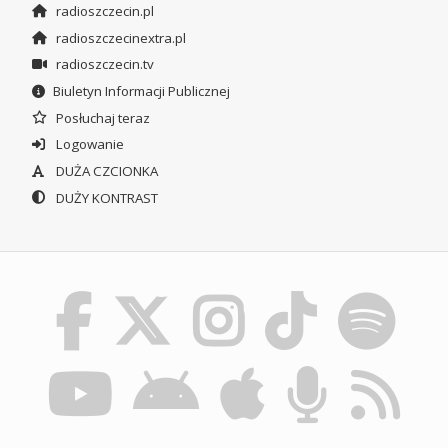
radioszczecin.pl
radioszczecinextra.pl
radioszczecin.tv
Biuletyn Informacji Publicznej
Posłuchaj teraz
Logowanie
DUŻA CZCIONKA
DUŻY KONTRAST