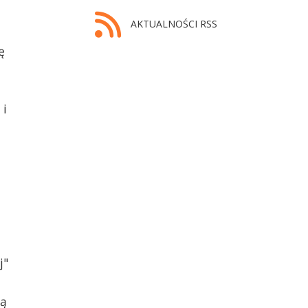
AKTUALNOŚCI RSS
ę
 i
j"
ną