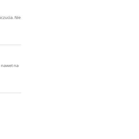
czucia. Nie
o nawet na