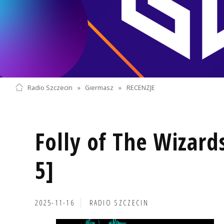
Radio Szczecin
»
Giermasz
»
RECENZJE
Folly of The Wizard
5]
2025-11-16
RADIO SZCZECIN