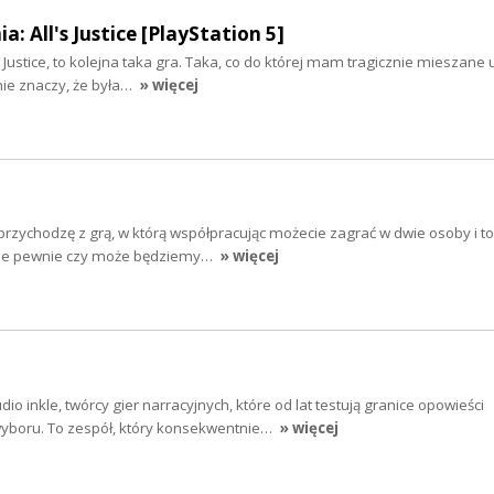
 All's Justice [PlayStation 5]
Justice, to kolejna taka gra. Taka, co do której mam tragicznie mieszane u
 nie znaczy, że była…
» więcej
rzychodzę z grą, w którą współpracując możecie zagrać w dwie osoby i t
cie pewnie czy może będziemy…
» więcej
o inkle, twórcy gier narracyjnych, które od lat testują granice opowieści
 wyboru. To zespół, który konsekwentnie…
» więcej