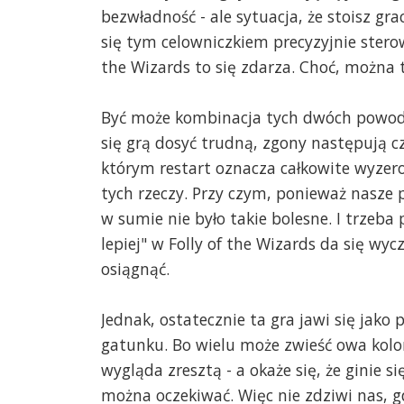
bezwładność - ale sytuacja, że stoisz gr
się tym celowniczkiem precyzyjnie sterowa
the Wizards to się zdarza. Choć, można 
Być może kombinacja tych dwóch powodów
się grą dosyć trudną, zgony następują c
którym restart oznacza całkowite wyzero
tych rzeczy. Przy czym, ponieważ nasze 
w sumie nie było takie bolesne. I trzeba 
lepiej" w Folly of the Wizards da się wyc
osiągnąć.
Jednak, ostatecznie ta gra jawi się jak
gatunku. Bo wielu może zwieść owa kolo
wygląda zresztą - a okaże się, że ginie si
można oczekiwać. Więc nie zdziwi nas, gd