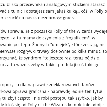
aczu blisko przeciwnika i analogowym stickiem starasz
ć a tu nic i dostajesz sam jakąś kulką... cóż, w Folly o
to zrzucić na naszą niezdarność gracza.
 sprawia, że z początku Folly of the Wizards wydaj
zęsto - a tu mamy do czynienia z "rogalikiem", w
wanie postępu. Żadnych "umiejek", które zostają, nic 
pierwsze rozgrywki trwały dosłownie po kilka minut, to
przyznać, że syndrom "to jeszcze raz, teraz pójdzie
zuć, a to ważne, żeby w takiej produkcji coś takiego
o propozycja dla naprawdę zdeklarowanych fanów
rkowa oprawa graficzna - naprawdę ładnie ten tytuł
ę tu zbyt często i nie robi postępu tak szybko, jak by
y ktoś się od Folly of the Wizards kompletnie odbije - 