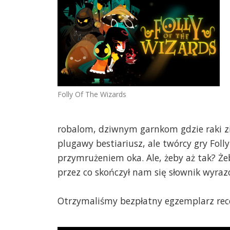
Folly Of The Wizards
robalom, dziwnym garnkom gdzie raki zi
plugawy bestiariusz, ale twórcy gry Foll
przymrużeniem oka. Ale, żeby aż tak? Że
przez co skończył nam się słownik wyra
Otrzymaliśmy bezpłatny egzemplarz rec