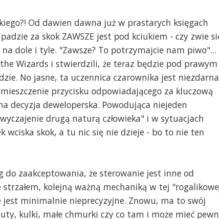
akiego?! Od dawien dawna już w prastarych księgach
 padzie za skok ZAWSZE jest pod kciukiem - czy zwie si
na dole i tyle. "Zawsze? To potrzymajcie nam piwo"...
the Wizards i stwierdzili, że teraz będzie pod prawym
e. No jasne, ta uczennica czarownika jest niezdarna
ą umieszczenie przycisku odpowiadającego za kluczową
a decyzja deweloperska. Powodująca niejeden
wyczajenie drugą naturą człowieka" i w sytuacjach
wciska skok, a tu nic się nie dzieje - bo to nie ten
g do zaakceptowania, że sterowanie jest inne od
 strzałem, kolejną ważną mechaniką w tej "rogalikowe
e jest minimalnie nieprecyzyjne. Znowu, ma to swój
gluty, kulki, małe chmurki czy co tam i może mieć pew