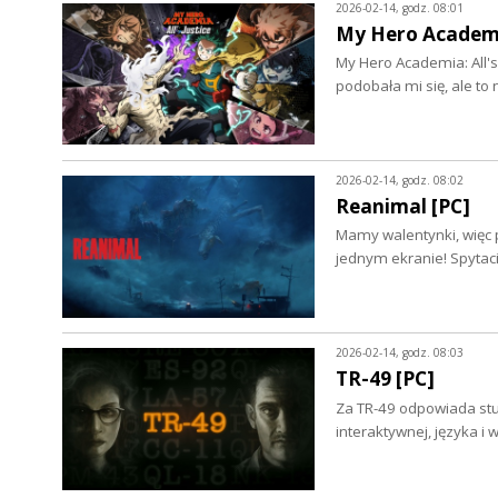
2026-02-14, godz. 08:01
My Hero Academia:
My Hero Academia: All's 
podobała mi się, ale to
2026-02-14, godz. 08:02
Reanimal [PC]
Mamy walentynki, więc p
jednym ekranie! Spyta
2026-02-14, godz. 08:03
TR-49 [PC]
Za TR-49 odpowiada studi
interaktywnej, języka i