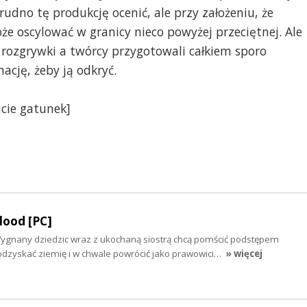
rudno tę produkcję ocenić, ale przy założeniu, że
że oscylować w granicy nieco powyżej przeciętnej. Ale
 rozgrywki a twórcy przygotowali całkiem sporo
nację, żeby ją odkryć.
icie gatunek]
lood [PC]
Wygnany dziedzic wraz z ukochaną siostrą chcą pomścić podstępem
zyskać ziemię i w chwale powrócić jako prawowici…
» więcej