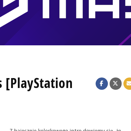
s [PlayStation
Z bajecznie kolorkowego intro dowiemy się, że