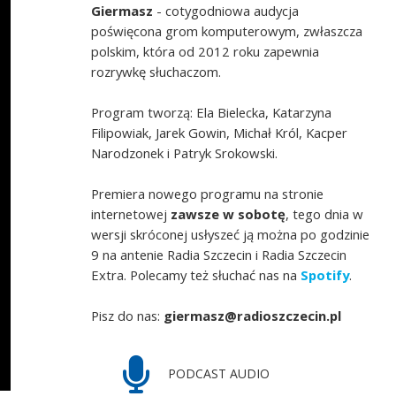
Giermasz
- cotygodniowa audycja
poświęcona grom komputerowym, zwłaszcza
polskim, która od 2012 roku zapewnia
rozrywkę słuchaczom.
Program tworzą: Ela Bielecka, Katarzyna
Filipowiak, Jarek Gowin, Michał Król, Kacper
Narodzonek i Patryk Srokowski.
Premiera nowego programu na stronie
internetowej
zawsze w sobotę
, tego dnia w
wersji skróconej usłyszeć ją można po godzinie
9 na antenie Radia Szczecin i Radia Szczecin
Extra. Polecamy też słuchać nas na
Spotify
.
Pisz do nas:
giermasz@radioszczecin.pl
PODCAST AUDIO