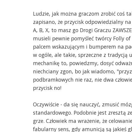
Ludzie, jak można graczom zrobić coś t
zapisano, że przycisk odpowiedzialny na
A, B, X, to masz go Drogi Graczu ZAWSZE 
musieli pewnie pomyśleć twórcy Folly of 
palcem wskazującym i bumperem na padzi
w ogóle, ale takie, sprzeczne z tradycj
mechanikę to, powiedzmy, dosyć odważn
niechciany zgon, bo jak wiadomo, "przyz
podbramkowych nie raz, nie dwa człowiek 
przycisk no!
Oczywiście - da się nauczyć, zmusić móz
standardowego. Podobnie jest zresztą ze
grze. Człowiek ma wrażenie, że celowani
fabularny sens, gdy amunicją są jakieś 