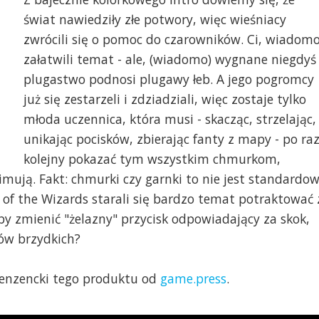
świat nawiedziły złe potwory, więc wieśniacy
zwrócili się o pomoc do czarowników. Ci, wiadomo
załatwili temat - ale, (wiadomo) wygnane niegdyś
plugastwo podnosi plugawy łeb. A jego pogromcy
już się zestarzeli i zdziadziali, więc zostaje tylko
młoda uczennica, która musi - skacząc, strzelając,
unikając pocisków, zbierając fanty z mapy - po ra
kolejny pokazać tym wszystkim chmurkom,
mują. Fakt: chmurki czy garnki to nie jest standardo
y of the Wizards starali się bardzo temat potraktować 
by zmienić "żelazny" przycisk odpowiadający za skok,
zów brzydkich?
enzencki tego produktu od
game.press
.