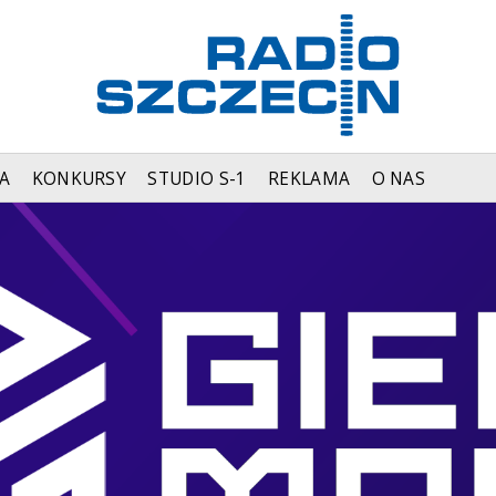
A
KONKURSY
STUDIO S-1
REKLAMA
O NAS