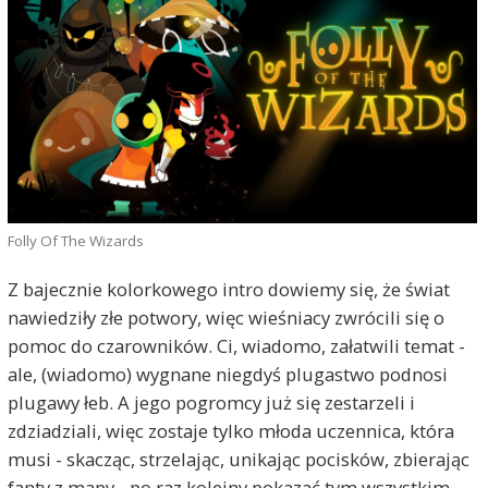
Folly Of The Wizards
Z bajecznie kolorkowego intro dowiemy się, że świat
nawiedziły złe potwory, więc wieśniacy zwrócili się o
pomoc do czarowników. Ci, wiadomo, załatwili temat -
ale, (wiadomo) wygnane niegdyś plugastwo podnosi
plugawy łeb. A jego pogromcy już się zestarzeli i
zdziadziali, więc zostaje tylko młoda uczennica, która
musi - skacząc, strzelając, unikając pocisków, zbierając
fanty z mapy - po raz kolejny pokazać tym wszystkim