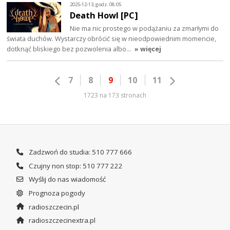
2025-12-13, godz. 08:05
Death Howl [PC]
Nie ma nic prostego w podążaniu za zmarłymi do
świata duchów. Wystarczy obrócić się w nieodpowiednim momencie,
dotknąć bliskiego bez pozwolenia albo…
» więcej
7
8
9
10
11
1723 na 173 stronach
Zadzwoń do studia: 510 777 666
Czujny non stop: 510 777 222
Wyślij do nas wiadomość
Prognoza pogody
radioszczecin.pl
radioszczecinextra.pl