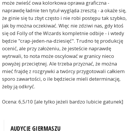
może zwieść owa kolorkowa oprawa graficzna -
naprawdę ładnie ten tytuł wygląda zresztą - a okaże się,
że ginie się tu zbyt często i nie robi postępu tak szybko,
jak by można oczekiwać. Więc nie zdziwi nas, gdy ktoś
się od Folly of the Wizards kompletnie odbije - i wtedy
będzie "crap-jeden-na-dziesięć". Trudno tę produkcję
ocenić, ale przy założeniu, że jesteście naprawdę
wytrwali, to nota może oscylować w granicy nieco
powyżej przeciętnej. Ale trzeba przyznać, że można
mieć frajdę z rozgrywki a twórcy przygotowali całkiem
sporo zawartości, o ile będziecie mieli determinację,
żeby ją odkryć.
Ocena: 6,5/10 [ale tylko jeżeli bardzo lubicie gatunek]
AUDYCJE GIERMASZU