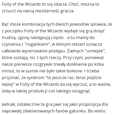
Folly of the Wizards to się zdarza. Choć, można to
zrzucić na naszą niezdarność gracza.
Być może kombinacja tych dwóch powodów sprawia, że
z początku Folly of the Wizards wydaje się grą dosyć
trudną, zgony następują często - a tu mamy do
czynienia z "rogalikiem", w którym restart oznacza
całkowite wyzerowanie postępu. Żadnych "umiejek",
które zostają, nic z tych rzeczy. Przy czym, ponieważ
nasze pierwsze rozgrywki trwały dosłownie po kilka
minut, to w sumie nie było takie bolesne. I trzeba
przyznać, że syndrom "to jeszcze raz, teraz pójdzie
lepiej" w Folly of the Wizards da się wyczuć, a to ważne,
żeby w takiej produkcji coś takiego osiągnąć.
Jednak, ostatecznie ta gra jawi się jako propozycja dla
naprawdę zdeklarowanych fanów gatunku. Bo wielu