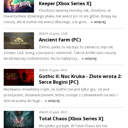
Keeper [Xbox Series X]
Chodzisz latarnią morską, tak, chodzisz, w
towarzystwie dziwnego ptaka, nie wiesz po co ani gdzie, dzieją się
rzeczy, ale w sumie nie wiesz dlaczego, a w grze…
» więcej
2026-01-22, godz. 13:00
Ancient Farm (PC)
Zimno, pada, tu się topi, tu zamarza, topi się
znowu. Lód, śnieg, szarzyzna i ciemność. Taki to krótki opis naszej
teraźniejszej codzienności. No to najlepszy…
» więcej
2026-01-10, godz. 08:01
Gothic II: Noc Kruka - Złote wrota 2:
Serce Bogini [PC]
Niedawno mówiliśmy o tym, że Gothic nie jest tylko grą - że jest
przeżyciem, doświadczeniem, które zostaje z człowiekiem na lata. I
dziś wracamy do tego…
» więcej
2026-01-10, godz. 08:01
Total Chaos [Xbox Series X]
Wszystko już było. W Total Chaos też nie