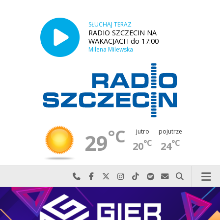
SŁUCHAJ TERAZ
RADIO SZCZECIN NA
WAKACJACH do 17:00
Milena Milewska
°C
jutro
pojutrze
29
°C
°C
20
24
Najlepiej po prostu do nas zadzwoń
Odwiedź nas na Facebook-u
Odwiedź nas na X
Odwiedź nas na Instagram-ie
Odwiedź nas na TikTok-u
Szukaj nas na Spotify
Wyślij do nas w
Szukaj