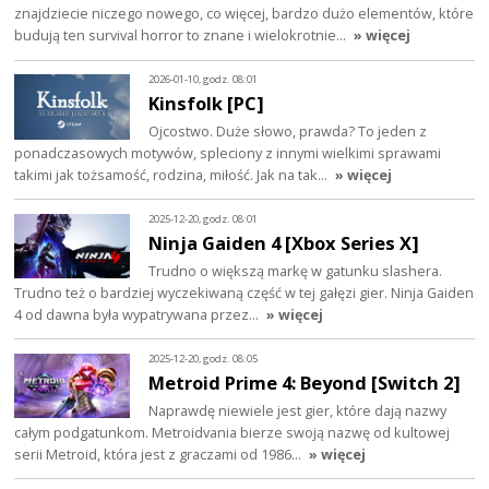
znajdziecie niczego nowego, co więcej, bardzo dużo elementów, które
budują ten survival horror to znane i wielokrotnie…
» więcej
2026-01-10, godz. 08:01
Kinsfolk [PC]
Ojcostwo. Duże słowo, prawda? To jeden z
ponadczasowych motywów, spleciony z innymi wielkimi sprawami
takimi jak tożsamość, rodzina, miłość. Jak na tak…
» więcej
2025-12-20, godz. 08:01
Ninja Gaiden 4 [Xbox Series X]
Trudno o większą markę w gatunku slashera.
Trudno też o bardziej wyczekiwaną część w tej gałęzi gier. Ninja Gaiden
4 od dawna była wypatrywana przez…
» więcej
2025-12-20, godz. 08:05
Metroid Prime 4: Beyond [Switch 2]
Naprawdę niewiele jest gier, które dają nazwy
całym podgatunkom. Metroidvania bierze swoją nazwę od kultowej
serii Metroid, która jest z graczami od 1986…
» więcej