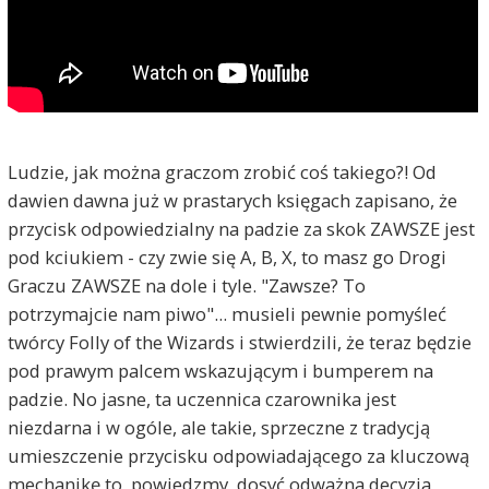
Ludzie, jak można graczom zrobić coś takiego?! Od
dawien dawna już w prastarych księgach zapisano, że
przycisk odpowiedzialny na padzie za skok ZAWSZE jest
pod kciukiem - czy zwie się A, B, X, to masz go Drogi
Graczu ZAWSZE na dole i tyle. "Zawsze? To
potrzymajcie nam piwo"... musieli pewnie pomyśleć
twórcy Folly of the Wizards i stwierdzili, że teraz będzie
pod prawym palcem wskazującym i bumperem na
padzie. No jasne, ta uczennica czarownika jest
niezdarna i w ogóle, ale takie, sprzeczne z tradycją
umieszczenie przycisku odpowiadającego za kluczową
mechanikę to, powiedzmy, dosyć odważna decyzja