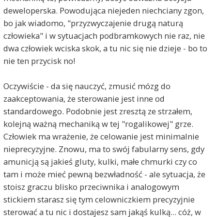
deweloperska. Powodująca niejeden niechciany zgon,
bo jak wiadomo, "przyzwyczajenie drugą naturą
człowieka" i w sytuacjach podbramkowych nie raz, nie
dwa człowiek wciska skok, a tu nic się nie dzieje - bo to
nie ten przycisk no!
Oczywiście - da się nauczyć, zmusić mózg do
zaakceptowania, że sterowanie jest inne od
standardowego. Podobnie jest zresztą ze strzałem,
kolejną ważną mechaniką w tej "rogalikowej" grze.
Człowiek ma wrażenie, że celowanie jest minimalnie
nieprecyzyjne. Znowu, ma to swój fabularny sens, gdy
amunicją są jakieś gluty, kulki, małe chmurki czy co
tam i może mieć pewną bezwładność - ale sytuacja, że
stoisz graczu blisko przeciwnika i analogowym
stickiem starasz się tym celowniczkiem precyzyjnie
sterować a tu nic i dostajesz sam jakąś kulką... cóż, w