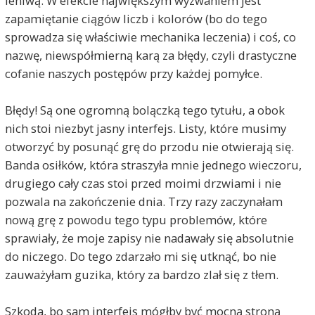
leniwą. W efekcie największym wyzwaniem jest
zapamiętanie ciągów liczb i kolorów (bo do tego
sprowadza się właściwie mechanika leczenia) i coś, co
nazwę, niewspółmierną karą za błędy, czyli drastyczne
cofanie naszych postępów przy każdej pomyłce.
Błędy! Są one ogromną bolączką tego tytułu, a obok
nich stoi niezbyt jasny interfejs. Listy, które musimy
otworzyć by posunąć grę do przodu nie otwierają się.
Banda osiłków, która straszyła mnie jednego wieczoru,
drugiego cały czas stoi przed moimi drzwiami i nie
pozwala na zakończenie dnia. Trzy razy zaczynałam
nową grę z powodu tego typu problemów, które
sprawiały, że moje zapisy nie nadawały się absolutnie
do niczego. Do tego zdarzało mi się utknąć, bo nie
zauważyłam guzika, który za bardzo zlał się z tłem.
Szkoda, bo sam interfejs mógłby być mocną stroną