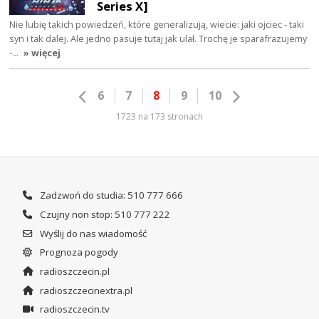
Series X]
Nie lubię takich powiedzeń, które generalizują, wiecie: jaki ojciec - taki
syn i tak dalej. Ale jedno pasuje tutaj jak ulał. Trochę je sparafrazujemy
-…
» więcej
6
7
8
9
10
1723 na 173 stronach
Zadzwoń do studia: 510 777 666
Czujny non stop: 510 777 222
Wyślij do nas wiadomość
Prognoza pogody
radioszczecin.pl
radioszczecinextra.pl
radioszczecin.tv