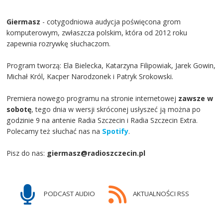
Giermasz
- cotygodniowa audycja poświęcona grom
komputerowym, zwłaszcza polskim, która od 2012 roku
zapewnia rozrywkę słuchaczom.
Program tworzą: Ela Bielecka, Katarzyna Filipowiak, Jarek Gowin,
Michał Król, Kacper Narodzonek i Patryk Srokowski.
Premiera nowego programu na stronie internetowej
zawsze w
sobotę
, tego dnia w wersji skróconej usłyszeć ją można po
godzinie 9 na antenie Radia Szczecin i Radia Szczecin Extra.
Polecamy też słuchać nas na
Spotify
.
Pisz do nas:
giermasz@radioszczecin.pl
PODCAST AUDIO
AKTUALNOŚCI RSS