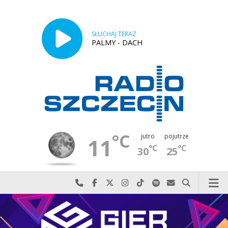
SŁUCHAJ TERAZ
PALMY - DACH
°C
jutro
pojutrze
11
°C
°C
30
25
Najlepiej po prostu do nas zadzwoń
Odwiedź nas na Facebook-u
Odwiedź nas na X
Odwiedź nas na Instagram-ie
Odwiedź nas na TikTok-u
Szukaj nas na Spotify
Wyślij do nas w
Szukaj