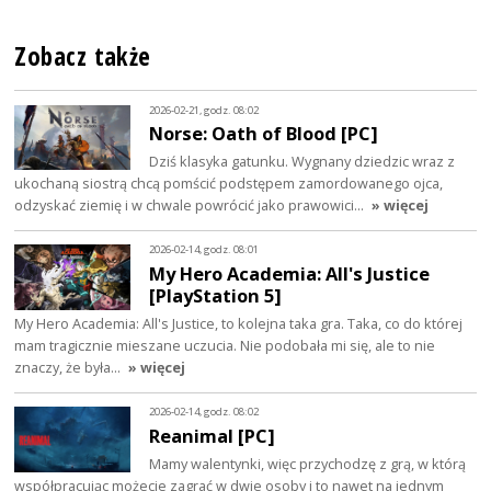
Zobacz także
2026-02-21, godz. 08:02
Norse: Oath of Blood [PC]
Dziś klasyka gatunku. Wygnany dziedzic wraz z
ukochaną siostrą chcą pomścić podstępem zamordowanego ojca,
odzyskać ziemię i w chwale powrócić jako prawowici…
» więcej
2026-02-14, godz. 08:01
My Hero Academia: All's Justice
[PlayStation 5]
My Hero Academia: All's Justice, to kolejna taka gra. Taka, co do której
mam tragicznie mieszane uczucia. Nie podobała mi się, ale to nie
znaczy, że była…
» więcej
2026-02-14, godz. 08:02
Reanimal [PC]
Mamy walentynki, więc przychodzę z grą, w którą
współpracując możecie zagrać w dwie osoby i to nawet na jednym