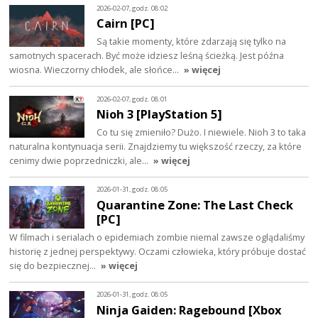
2026-02-07, godz. 08:02
Cairn [PC]
Są takie momenty, które zdarzają się tylko na
samotnych spacerach. Być może idziesz leśną ścieżką. Jest późna
wiosna. Wieczorny chłodek, ale słońce…
» więcej
2026-02-07, godz. 08:01
Nioh 3 [PlayStation 5]
Co tu się zmieniło? Dużo. I niewiele. Nioh 3 to taka
naturalna kontynuacja serii. Znajdziemy tu większość rzeczy, za które
cenimy dwie poprzedniczki, ale…
» więcej
2026-01-31, godz. 08:05
Quarantine Zone: The Last Check
[PC]
W filmach i serialach o epidemiach zombie niemal zawsze oglądaliśmy
historię z jednej perspektywy. Oczami człowieka, który próbuje dostać
się do bezpiecznej…
» więcej
2026-01-31, godz. 08:05
Ninja Gaiden: Ragebound [Xbox