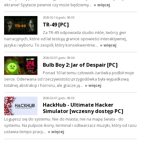
ekranie! Spytacie pewnie czy może będziemy…
» więcej
2026-02-14, godz. 08:03
TR-49 [PC]
Za TR-49 odpowiada studio inkle, twórcy gier
narracyjnych, które od lat testują granice opowieści interaktywnej,
języka i wyboru. To zespół, który konsekwentnie…
» więcej
2026-02-07, godz. 08:04
Bulb Boy 2: Jar of Despair [PC]
Ponad 10 lat temu człowiek-żarówka podbił moje
serce. Oderwana od rzeczywistości przygodówka była wypadkową
totalnej abstrakcji i horroru, ale gracze ją…
» więcej
2026-02-07, godz. 08:03
HackHub - Ultimate Hacker
Simulator [wczesny dostęp PC]
Logujesz się do systemu. Nie do miasta, nie na mapę świata - do
systemu. Na pulpicie ikony, terminal i odtwarzacz muzyki, który od razu
ustawia tempo pracy…
» więcej