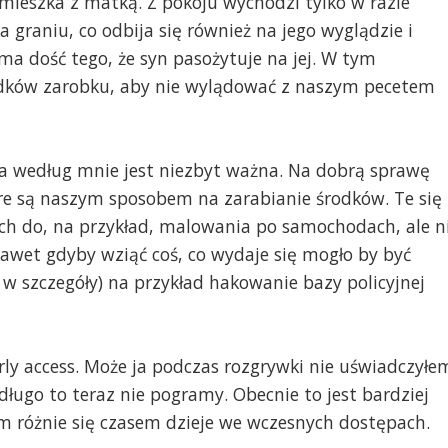
mieszka z matką. Z pokoju wychodzi tylko w razie
a graniu, co odbija się również na jego wyglądzie i
 dość tego, że syn pasożytuje na jej. W tym
ków zarobku, aby nie wylądować z naszym pecetem
a według mnie jest niezbyt ważna. Na dobrą sprawę
óre są naszym sposobem na zarabianie środków. Te się
ych do, na przykład, malowania po samochodach, ale n
Nawet gdyby wziąć coś, co wydaje się mogło by być
o w szczegóły) na przykład hakowanie bazy policyjnej
ly access. Może ja podczas rozgrywki nie uświadczyłe
 długo to teraz nie pogramy. Obecnie to jest bardziej
tym różnie się czasem dzieje we wczesnych dostępach.