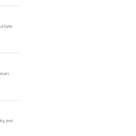
ka była
nal i
ą. Jest