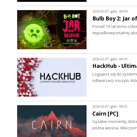
2026-02-07, godz. 08:04
Bulb Boy 2: Jar o
Ponad 10 lat temu czło
wypadkową totalnej abst
2026-02-07, godz. 08:03
HackHub - Ultim
Logujesz się do systemu
odtwarzacz muzyki, któ
2026-02-07, godz. 08:02
Cairn [PC]
Są takie momenty, które
późna wiosna. Wieczorn