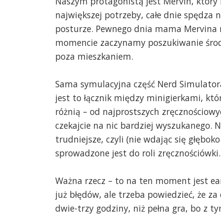
Naszym protagonistą jest Mervin, który 
największej potrzeby, całe dnie spędza n
posturze. Pewnego dnia mama Mervina ma
momencie zaczynamy poszukiwanie środ
poza mieszkaniem.
Sama symulacyjna część Nerd Simulator
jest to łącznik między minigierkami, kt
różnią – od najprostszych zręcznościow
czekajcie na nic bardziej wyszukanego. 
trudniejsze, czyli (nie wdając się głębok
sprowadzone jest do roli zręcznościówki.
Ważna rzecz – to na ten moment jest ear
już błędów, ale trzeba powiedzieć, że za
dwie-trzy godziny, niż pełna gra, bo z 