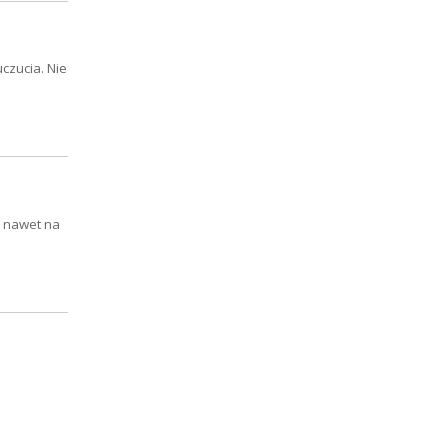
czucia. Nie
o nawet na