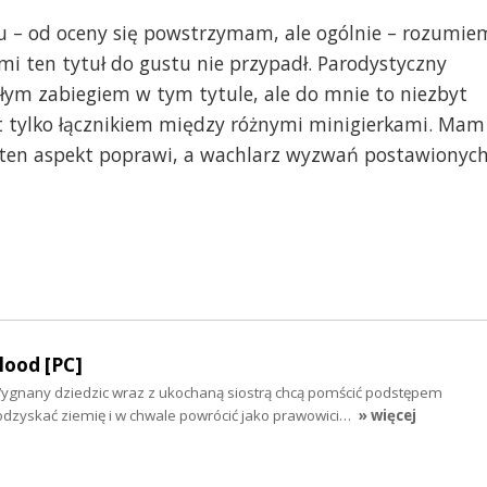
u – od oceny się powstrzymam, ale ogólnie – rozumie
 mi ten tytuł do gustu nie przypadł. Parodystyczny
łym zabiegiem w tym tytule, ale do mnie to niezbyt
jest tylko łącznikiem między różnymi minigierkami. Mam
hę ten aspekt poprawi, a wachlarz wyzwań postawionyc
lood [PC]
Wygnany dziedzic wraz z ukochaną siostrą chcą pomścić podstępem
zyskać ziemię i w chwale powrócić jako prawowici…
» więcej