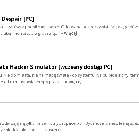
f Despair [PC]
wiek-żarówka podbił moje serce. Oderwana od rzeczywistości przygodów
rakcji i horroru, ale gracze ją…
» więcej
ate Hacker Simulator [wczesny dostęp PC]
. Nie do miasta, nie na mapę świata - do systemu. Na pulpicie ikony, termi
ry od razu ustawia tempo pracy…
» więcej
 zdarzają się tylko na samotnych spacerach. Być może idziesz leśną ścieżk
y chłodek, ale słońce…
» więcej