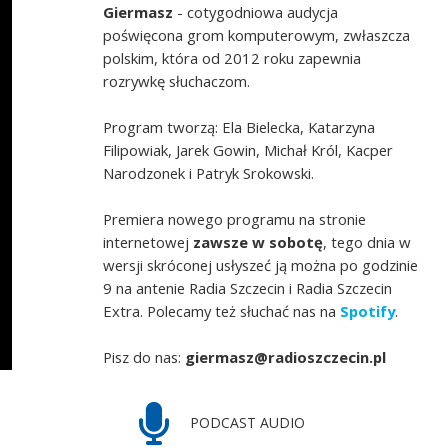
Giermasz
- cotygodniowa audycja
poświęcona grom komputerowym, zwłaszcza
polskim, która od 2012 roku zapewnia
rozrywkę słuchaczom.
Program tworzą: Ela Bielecka, Katarzyna
Filipowiak, Jarek Gowin, Michał Król, Kacper
Narodzonek i Patryk Srokowski.
Premiera nowego programu na stronie
internetowej
zawsze w sobotę
, tego dnia w
wersji skróconej usłyszeć ją można po godzinie
9 na antenie Radia Szczecin i Radia Szczecin
Extra. Polecamy też słuchać nas na
Spotify
.
Pisz do nas:
giermasz@radioszczecin.pl
PODCAST AUDIO