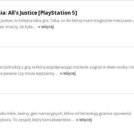
 All's Justice [PlayStation 5]
Justice, to kolejna taka gra. Taka, co do której mam tragicznie mieszane u
 nie znaczy, że była…
» więcej
rzychodzę z grą, w którą współpracując możecie zagrać w dwie osoby i t
cie pewnie czy może będziemy…
» więcej
o inkle, twórcy gier narracyjnych, które od lat testują granice opowieści
 wyboru. To zespół, który konsekwentnie…
» więcej