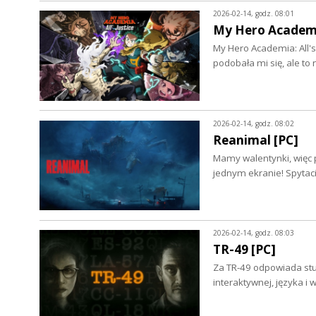
2026-02-14, godz. 08:01
My Hero Academia:
My Hero Academia: All's 
podobała mi się, ale to
2026-02-14, godz. 08:02
Reanimal [PC]
Mamy walentynki, więc p
jednym ekranie! Spyta
2026-02-14, godz. 08:03
TR-49 [PC]
Za TR-49 odpowiada studi
interaktywnej, języka i