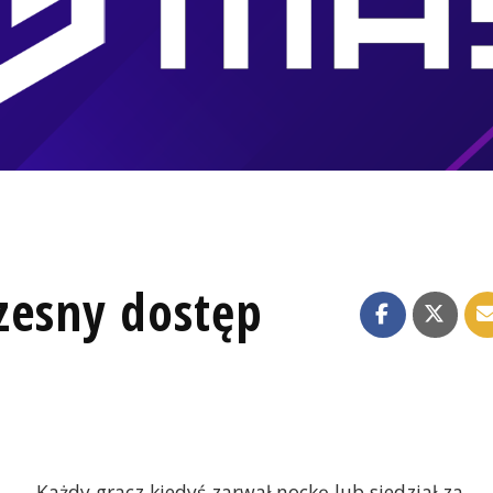
zesny dostęp
Każdy gracz kiedyś zarwał nockę lub siedział za