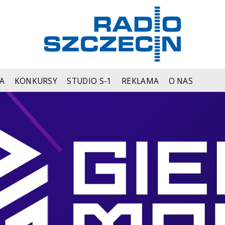
A
KONKURSY
STUDIO S-1
REKLAMA
O NAS