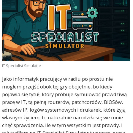
IT Specialist Simulator
Jako informatyk pracujący w radiu po prostu nie
mogłem przejść obok tej gry obojętnie, bo kiedy
pojawia się tytuł, który próbuje symulować prawdziwą
pracę w IT, tą pełną routerów, patchcordów, BIOSów,
adresów IP, logów systemowych i drukarek, które żyją
własnym życiem, to naturalnie narodziła się we mnie
chęć sprawdzenia, ile w tym wszystkim jest prawdy. I
tak trafiłem na IT Specialist Simulator tworzony przez