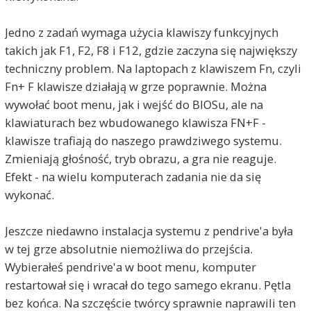
Jedno z zadań wymaga użycia klawiszy funkcyjnych
takich jak F1, F2, F8 i F12, gdzie zaczyna się największy
techniczny problem. Na laptopach z klawiszem Fn, czyli
Fn+ F klawisze działają w grze poprawnie. Można
wywołać boot menu, jak i wejść do BIOSu, ale na
klawiaturach bez wbudowanego klawisza FN+F -
klawisze trafiają do naszego prawdziwego systemu.
Zmieniają głośność, tryb obrazu, a gra nie reaguje.
Efekt - na wielu komputerach zadania nie da się
wykonać.
Jeszcze niedawno instalacja systemu z pendrive'a była
w tej grze absolutnie niemożliwa do przejścia.
Wybierałeś pendrive'a w boot menu, komputer
restartował się i wracał do tego samego ekranu. Pętla
bez końca. Na szczęście twórcy sprawnie naprawili ten