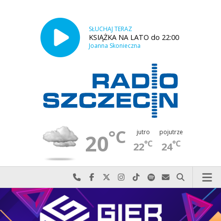
SŁUCHAJ TERAZ
KSIĄŻKA NA LATO do 22:00
Joanna Skonieczna
°C
jutro
pojutrze
20
°C
°C
22
24
Najlepiej po prostu do nas zadzwoń
Odwiedź nas na Facebook-u
Odwiedź nas na X
Odwiedź nas na Instagram-ie
Odwiedź nas na TikTok-u
Szukaj nas na Spotify
Wyślij do nas w
Szukaj