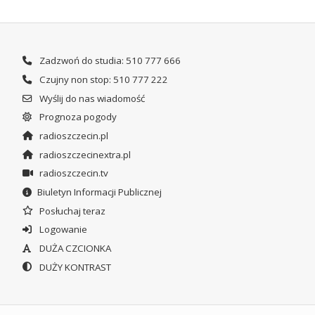
Zadzwoń do studia: 510 777 666
Czujny non stop: 510 777 222
Wyślij do nas wiadomość
Prognoza pogody
radioszczecin.pl
radioszczecinextra.pl
radioszczecin.tv
Biuletyn Informacji Publicznej
Posłuchaj teraz
Logowanie
DUŻA CZCIONKA
DUŻY KONTRAST