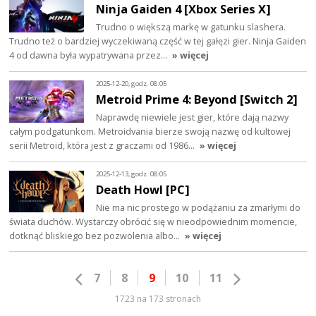
Ninja Gaiden 4 [Xbox Series X]
Trudno o większą markę w gatunku slashera.
Trudno też o bardziej wyczekiwaną część w tej gałęzi gier. Ninja Gaiden
4 od dawna była wypatrywana przez…
» więcej
2025-12-20, godz. 08:05
Metroid Prime 4: Beyond [Switch 2]
Naprawdę niewiele jest gier, które dają nazwy
całym podgatunkom. Metroidvania bierze swoją nazwę od kultowej
serii Metroid, która jest z graczami od 1986…
» więcej
2025-12-13, godz. 08:05
Death Howl [PC]
Nie ma nic prostego w podążaniu za zmarłymi do
świata duchów. Wystarczy obrócić się w nieodpowiednim momencie,
dotknąć bliskiego bez pozwolenia albo…
» więcej
7
8
9
10
11
1723 na 173 stronach