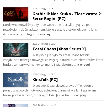
2026-01-10, godz. 08:01
Gothic II: Noc Kruka - Złote wrota 2:
Serce Bogini [PC]
Niedawno mówiliśmy o tym, że Gothic nie jest tylko grą - że jest
przeżyciem, doświadczeniem, które zostaje z człowiekiem na lata. I
dziś wracamy do tego…
» więcej
2026-01-10, godz. 08:01
Total Chaos [Xbox Series X]
Wszystko już było. W Total Chaos też nie
znajdziecie niczego nowego, co więcej, bardzo dużo elementów, które
budują ten survival horror to znane i wielokrotnie…
» więcej
2026-01-10, godz. 08:01
Kinsfolk [PC]
Ojcostwo. Duże słowo, prawda? To jeden z
ponadczasowych motywów, spleciony z innymi wielkimi sprawami
takimi jak tożsamość, rodzina, miłość. Jak na tak…
» więcej
2025-12-20, godz. 08:01