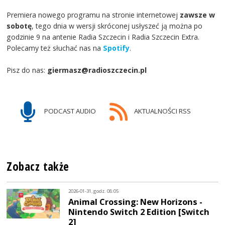
Premiera nowego programu na stronie internetowej
zawsze w
sobotę
, tego dnia w wersji skróconej usłyszeć ją można po
godzinie 9 na antenie Radia Szczecin i Radia Szczecin Extra.
Polecamy też słuchać nas na
Spotify
.
Pisz do nas:
giermasz@radioszczecin.pl
PODCAST AUDIO
AKTUALNOŚCI RSS
Zobacz także
2026-01-31, godz. 08:05
Animal Crossing: New Horizons -
Nintendo Switch 2 Edition [Switch
2]