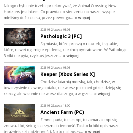
Nikogo chyba nie trzeba przekonywać, że Animal Crossing: New
Horizons jest hitem. Co prawda do siedzenia na naszej wyspie
mieliśmy dużo czasu, przez pewnego…
» więcej
2026-01-24, godz. 08:05
Pathologic 3 [PC]
Są miasta, które proszą o ratunek, i są takie,
które, nawet ogarnięte epidemią, nie chcą być ratowane. W Pathologic
3 nikt nie pyta, czy ktoś jeszcze…
» więcej
2026-01-24, godz. 08:05
Keeper [Xbox Series X]
Chodzisz latarnią morską, tak, chodzisz, w
towarzystwie dziwnego ptaka, nie wiesz po co ani gdzie, dzieją się
rzeczy, ale w sumie nie wiesz dlaczego, a w grze…
» więcej
2026-01-22, godz. 13:00
Ancient Farm (PC)
Zimno, pada, tu się topi, tu zamarza, topi się
znowu. Lód, śnieg, szarzyzna i ciemność. Taki to krótki opis naszej
teraźniejszej codzienności. No to najlepszy…
» więcej