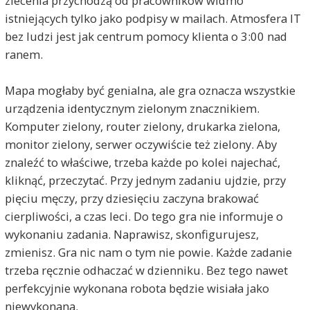
zlecenia przychodzą od pracowników widmo
istniejących tylko jako podpisy w mailach. Atmosfera IT
bez ludzi jest jak centrum pomocy klienta o 3:00 nad
ranem.
Mapa mogłaby być genialna, ale gra oznacza wszystkie
urządzenia identycznym zielonym znacznikiem.
Komputer zielony, router zielony, drukarka zielona,
monitor zielony, serwer oczywiście też zielony. Aby
znaleźć to właściwe, trzeba każde po kolei najechać,
kliknąć, przeczytać. Przy jednym zadaniu ujdzie, przy
pięciu męczy, przy dziesięciu zaczyna brakować
cierpliwości, a czas leci. Do tego gra nie informuje o
wykonaniu zadania. Naprawisz, skonfigurujesz,
zmienisz. Gra nic nam o tym nie powie. Każde zadanie
trzeba ręcznie odhaczać w dzienniku. Bez tego nawet
perfekcyjnie wykonana robota będzie wisiała jako
niewykonana.