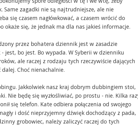
pokonujemy spore odległości w tę i we wtę, żeby
. Same zagadki nie są najtrudniejsze, ale nie
eba się czasem nagłówkować, a czasem wrócić do
 okaże się, że jednak ma dla nas jakieś informacje.
dzony przez bohatera dziennik jest w zasadzie
 jest, bo jest. Bo wypada. W Syberii w dzienniku
oków, ale raczej z rodzaju tych rzeczywiście dających
ć dalej. Choć nienachalnie.
bbingu. Jakkolwiek nasz kraj dobrym dubbingiem stoi,
ki. Nie będę się wyzłośliwiać, po prostu - nie. Kilka raz
nił się telefon. Kate odbiera połączenia od swojego
e nagły i dość nieprzyjemny dźwięk dochodzący z pada,
dzinny grobowiec, należy zaliczyć raczej do tych