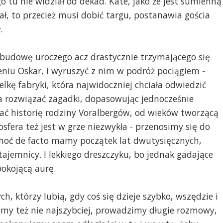
go tu nie widział od dekad. Kate, jako że jest sumienną
wał, to przecież musi dobić targu, postanawia gościa
.
budowę uroczego acz drastycznie trzymającego się
niu Oskar, i wyruszyć z nim w podróż pociągiem -
lkę fabryki, która najwidoczniej chciała odwiedzić
eba rozwiązać zagadki, dopasowując jednocześnie
ać historię rodziny Voralbergów, od wieków tworzącą
era też jest w grze niezwykła - przenosimy się do
 choć de facto mamy początek lat dwutysięcznych,
 tajemnicy. I lekkiego dreszczyku, bo jednak gadające
okojącą aurę.
h, którzy lubią, gdy coś się dzieje szybko, wszędzie i
amy też nie najszybciej, prowadzimy długie rozmowy,