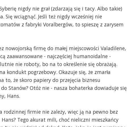
erię nigdy nie grał (zdarzają się i tacy. Albo takie)
ła. Się wciągnąć. Jeśli też nigdy wcześniej nie
utomatów z fabryki Voralbergów, to spieszę z zarysem
z nowojorską firmę do małej miejscowości Valadilene,
ącą zaawansowane - najczęściej humanoidalne -
tnie nie roboty, bo na to określenie się obrażają.
a na kondukt pogrzebowy. Okazuje się, że zmarła
na to, że skoro papiery do przejęcia biznesu
do Stanów? Otóż nie - nasza bohaterka dowiaduje się
ny, Hans.
 rodzinnej firmie nie zależy, więc ją na pewno bez
 Hans? Tego akurat mili, choć nieliczni mieszkańcy