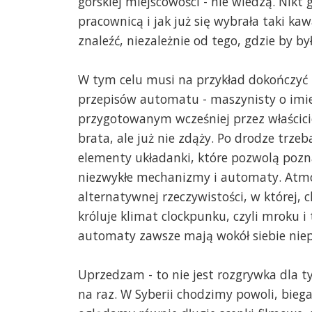
górskiej miejscowości - nie wiedzą. Nikt 
pracownicą i jak już się wybrała taki ka
znaleźć, niezależnie od tego, gdzie by był
W tym celu musi na przykład dokończyć 
przepisów automatu - maszynisty o imie
przygotowanym wcześniej przez właścicie
brata, ale już nie zdąży. Po drodze trz
elementy układanki, które pozwolą pozn
niezwykłe mechanizmy i automaty. Atmosf
alternatywnej rzeczywistości, w której,
króluje klimat clockpunku, czyli mroku i
automaty zawsze mają wokół siebie niep
Uprzedzam - to nie jest rozgrywka dla tyc
na raz. W Syberii chodzimy powoli, bieg