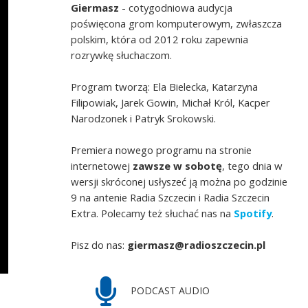
Giermasz
- cotygodniowa audycja
poświęcona grom komputerowym, zwłaszcza
polskim, która od 2012 roku zapewnia
rozrywkę słuchaczom.
Program tworzą: Ela Bielecka, Katarzyna
Filipowiak, Jarek Gowin, Michał Król, Kacper
Narodzonek i Patryk Srokowski.
Premiera nowego programu na stronie
internetowej
zawsze w sobotę
, tego dnia w
wersji skróconej usłyszeć ją można po godzinie
9 na antenie Radia Szczecin i Radia Szczecin
Extra. Polecamy też słuchać nas na
Spotify
.
Pisz do nas:
giermasz@radioszczecin.pl
PODCAST AUDIO