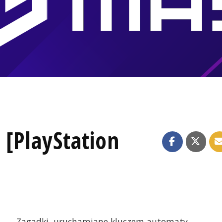
 [PlayStation
Zagadki, uruchamiane kluczem automaty,