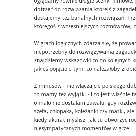
oglądamy równie długie scenki filmowe, 
dotrzeć do rozwiązania którejś z zagadek
dostajemy też banalnych rozwiązań. Trz
któregoś z wcześniejszych rozmówców, bo
W grach logicznych zdarza się, że prowa
niepotrzebny do rozwiązywania zagadek -
znajdziemy wskazówki co do kolejnych kr
jakieś pojęcie o tym, co należałoby zrobi
Z minusów - nie włączajcie polskiego du
to mamy też wyjątki - i to jest właśnie ta
o mało nie dostałam zawału, gdy rozdzwo
szefa, chłopaka, koleżanki czy matki, al
kiedy akurat myślisz, jak tu otworzyć ro
niesympatycznych momentów w grze.