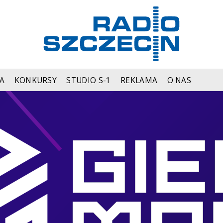
A
KONKURSY
STUDIO S-1
REKLAMA
O NAS