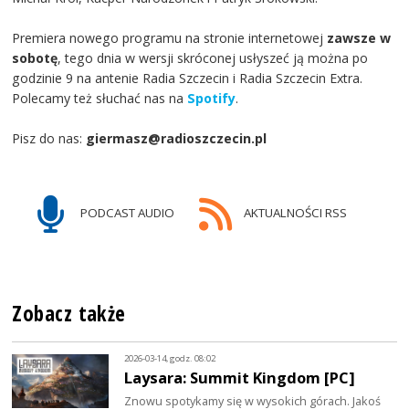
Premiera nowego programu na stronie internetowej
zawsze w
sobotę
, tego dnia w wersji skróconej usłyszeć ją można po
godzinie 9 na antenie Radia Szczecin i Radia Szczecin Extra.
Polecamy też słuchać nas na
Spotify
.
Pisz do nas:
giermasz@radioszczecin.pl
PODCAST AUDIO
AKTUALNOŚCI RSS
Zobacz także
2026-03-14, godz. 08:02
Laysara: Summit Kingdom [PC]
Znowu spotykamy się w wysokich górach. Jakoś