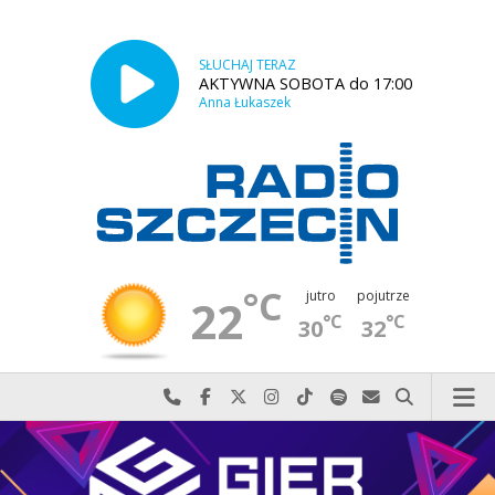
SŁUCHAJ TERAZ
AKTYWNA SOBOTA do 17:00
Anna Łukaszek
°C
jutro
pojutrze
22
°C
°C
30
32
Najlepiej po prostu do nas zadzwoń
Odwiedź nas na Facebook-u
Odwiedź nas na X
Odwiedź nas na Instagram-ie
Odwiedź nas na TikTok-u
Szukaj nas na Spotify
Wyślij do nas w
Szukaj