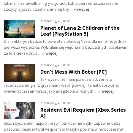
tak mam, że uwielbiam gry o górach. Lubię patrzeć na zaśnieżone
szczyty, słyszeć trzask napinanej liny…
» więcej
2026-03-14, godz. 08:03
Planet of Lana 2: Children of the
Leaf [PlayStation 5]
Dla niektórych będzie to powrót na planetę Novo; dla mnie - to jednak
pierwsza wycieczka. Wybrałam się więc na nią bez żadnych oczekiwań,
za to z ciekawością…
» więcej
2026-03-14, godz. 08:04
Don't Mess With Bober [PC]
Tak wyszło, że mam już doświadczenie w
recenzowaniu gier z gryzoniami w roli głównej. Temat uzbrojonej
wiewiórki czasem wraca jako anegdotka w różnych…
» więcej
2026-03-07, godz. 08:01
Resident Evil Requiem [Xbox Series
X]
Jakich byście afirmujących przymiotników nie użyli - zapewne będą
pasować. Resident Evil Requiem to klasyka podana w nowoczesnym