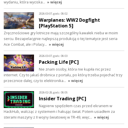
wydaniu, która wyciska…
» więcej
2026-03-07, godz. 08:02
Warplanes: WW2 Dogfight
[PlayStation 5]
Zręcznościowe gry lotnicze mają szczególny kawałek nieba w moim
sercu. Bezapelacyjnie najlepszą produkcją o tej tematyce jest seria
Ace Combat, ale i Polacy…
» więcej
2026-03-07, godz. 08:03
Packing Life [PC]
Nie znam osoby, która nie kupiła nic przez
internet. Czy to jakaś drobnica z portalu, po którą trzeba pojechać trzy
przecznice dalej, czy to elektronika…
» więcej
2026-02-28, godz. 08:05
Insider Trading [PC]
Najpierw spędziłem czas przed ekranem w
HackHub, walcząc z systemem i hakując świat. Potem usiadłem za
sterami maszyny z II wojny światowej w TR-49, więc…
» więcej