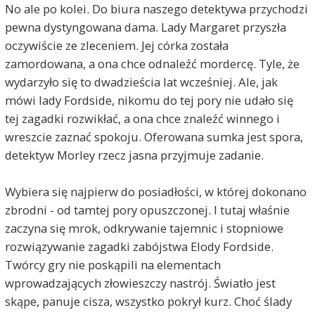
No ale po kolei. Do biura naszego detektywa przychodzi
pewna dystyngowana dama. Lady Margaret przyszła
oczywiście ze zleceniem. Jej córka została
zamordowana, a ona chce odnaleźć mordercę. Tyle, że
wydarzyło się to dwadzieścia lat wcześniej. Ale, jak
mówi lady Fordside, nikomu do tej pory nie udało się
tej zagadki rozwikłać, a ona chce znaleźć winnego i
wreszcie zaznać spokoju. Oferowana sumka jest spora,
detektyw Morley rzecz jasna przyjmuje zadanie.
Wybiera się najpierw do posiadłości, w której dokonano
zbrodni - od tamtej pory opuszczonej. I tutaj właśnie
zaczyna się mrok, odkrywanie tajemnic i stopniowe
rozwiązywanie zagadki zabójstwa Elody Fordside.
Twórcy gry nie poskąpili na elementach
wprowadzających złowieszczy nastrój. Światło jest
skąpe, panuje cisza, wszystko pokrył kurz. Choć ślady