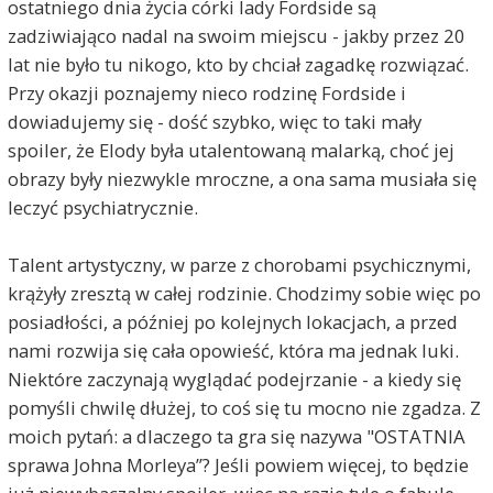
ostatniego dnia życia córki lady Fordside są
zadziwiająco nadal na swoim miejscu - jakby przez 20
lat nie było tu nikogo, kto by chciał zagadkę rozwiązać.
Przy okazji poznajemy nieco rodzinę Fordside i
dowiadujemy się - dość szybko, więc to taki mały
spoiler, że Elody była utalentowaną malarką, choć jej
obrazy były niezwykle mroczne, a ona sama musiała się
leczyć psychiatrycznie.
Talent artystyczny, w parze z chorobami psychicznymi,
krążyły zresztą w całej rodzinie. Chodzimy sobie więc po
posiadłości, a później po kolejnych lokacjach, a przed
nami rozwija się cała opowieść, która ma jednak luki.
Niektóre zaczynają wyglądać podejrzanie - a kiedy się
pomyśli chwilę dłużej, to coś się tu mocno nie zgadza. Z
moich pytań: a dlaczego ta gra się nazywa "OSTATNIA
sprawa Johna Morleya”? Jeśli powiem więcej, to będzie