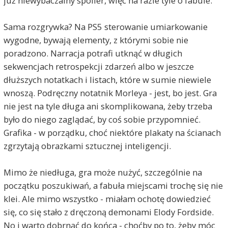
już niewybaczalny spoiler, więc na razie tyle o fabule.
Sama rozgrywka? Na PS5 sterowanie umiarkowanie
wygodne, bywają elementy, z którymi sobie nie
poradzono. Narracja potrafi utknąć w długich
sekwencjach retrospekcji zdarzeń albo w jeszcze
dłuższych notatkach i listach, które w sumie niewiele
wnoszą. Podręczny notatnik Morleya - jest, bo jest. Gra
nie jest na tyle długa ani skomplikowana, żeby trzeba
było do niego zaglądać, by coś sobie przypomnieć.
Grafika - w porządku, choć niektóre plakaty na ścianach
zgrzytają obrazkami sztucznej inteligencji.
Mimo że niedługa, gra może nużyć, szczególnie na
początku poszukiwań, a fabuła miejscami trochę się nie
klei. Ale mimo wszystko - miałam ochotę dowiedzieć
się, co się stało z dręczoną demonami Elody Fordside.
No i warto dobrnąć do końca - choćby po to, żeby móc