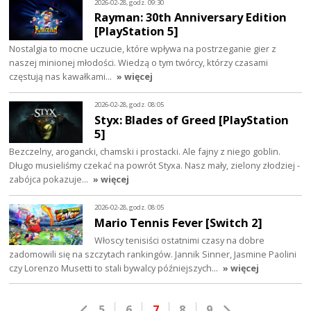
2026-02-28, godz. 09:30
Rayman: 30th Anniversary Edition
[PlayStation 5]
Nostalgia to mocne uczucie, które wpływa na postrzeganie gier z
naszej minionej młodości. Wiedzą o tym twórcy, którzy czasami
częstują nas kawałkami…
» więcej
2026-02-28, godz. 08:05
Styx: Blades of Greed [PlayStation
5]
Bezczelny, arogancki, chamski i prostacki. Ale fajny z niego goblin.
Długo musieliśmy czekać na powrót Styxa. Nasz mały, zielony złodziej -
zabójca pokazuje…
» więcej
2026-02-28, godz. 08:05
Mario Tennis Fever [Switch 2]
Włoscy tenisiści ostatnimi czasy na dobre
zadomowili się na szczytach rankingów. Jannik Sinner, Jasmine Paolini
czy Lorenzo Musetti to stali bywalcy późniejszych…
» więcej
5
6
7
8
9