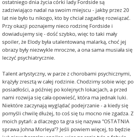
ostatniego dnia życia córki lady Fordside są
zadziwiająco nadal na swoim miejscu - jakby przez 20
lat nie było tu nikogo, kto by chciał zagadkę rozwiązać.
Przy okazji poznajemy nieco rodzinę Fordside i
dowiadujemy się - dość szybko, więc to taki mały
spoiler, że Elody była utalentowaną malarką, choć jej
obrazy były niezwykle mroczne, a ona sama musiała się
leczyć psychiatrycznie.
Talent artystyczny, w parze z chorobami psychicznymi,
krążyły zresztą w całej rodzinie. Chodzimy sobie więc po
posiadłości, a później po kolejnych lokacjach, a przed
nami rozwija się cała opowieść, która ma jednak luki.
Niektóre zaczynają wyglądać podejrzanie - a kiedy się
pomyśli chwilę dłużej, to coś się tu mocno nie zgadza. Z
moich pytań: a dlaczego ta gra się nazywa "OSTATNIA
sprawa Johna Morleya”? Jeśli powiem więcej, to będzie