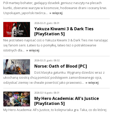
Pół martwy bohater, gadający dziadek geniusz naszyty na plecach
kurtki, zbieranie warzyw w kosmosie, hodowanie drani i oceany krwi.
Uspokajam, japoński twórca…
» więcej
2026-02-21, godz. 08:01
Yakuza Kiwami 3 & Dark Ties
[PlayStation 5]
Nie jest łatwo napisać coś o Yakuza Kiwami 3 & Dark Ties nie narażając
się fanom serii. Łatwo tu o pomyłkę, łatwo też o potraktowanie
istotnych dla…
» więcej
2026-02-21, godz. 08:02
Norse: Oath of Blood [PC]
Dziś klasyka gatunku. Wygnany dziedzic wraz z
ukochaną siostrą chcą pomścić podstępem zamordowanego ojca,
odzyskać ziemię i w chwale powrócić jako prawowici…
» więcej
2026-02-14, godz. 08:01
My Hero Academia: All's Justice
[PlayStation 5]
My Hero Academia: All's Justice, to kolejna taka gra. Taka, co do której