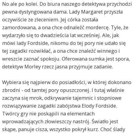
No ale po kolei. Do biura naszego detektywa przychodzi
pewna dystyngowana dama. Lady Margaret przyszła
oczywiście ze zleceniem. Jej córka została
zamordowana, a ona chce odnaleźć mordercę. Tyle, że
wydarzyło się to dwadzieścia lat wcześniej. Ale, jak
mówi lady Fordside, nikomu do tej pory nie udało się
tej zagadki rozwikłać, a ona chce znaleźć winnego i
wreszcie zaznać spokoju. Oferowana sumka jest spora,
detektyw Morley rzecz jasna przyjmuje zadanie.
Wybiera się najpierw do posiadłości, w której dokonano
zbrodni - od tamtej pory opuszczonej. I tutaj właśnie
zaczyna się mrok, odkrywanie tajemnic i stopniowe
rozwiązywanie zagadki zabójstwa Elody Fordside.
Twórcy gry nie poskąpili na elementach
wprowadzających złowieszczy nastrój. Światło jest
skąpe, panuje cisza, wszystko pokrył kurz. Choć ślady