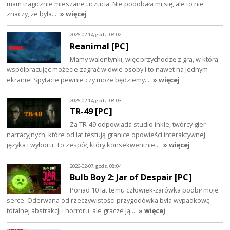
mam tragicznie mieszane uczucia. Nie podobała mi się, ale to nie
znaczy, że była…
» więcej
2026-02-14, godz. 08:02
Reanimal [PC]
Mamy walentynki, więc przychodzę z grą, w którą
współpracując możecie zagrać w dwie osoby i to nawet na jednym
ekranie! Spytacie pewnie czy może będziemy…
» więcej
2026-02-14, godz. 08:03
TR-49 [PC]
Za TR-49 odpowiada studio inkle, twórcy gier
narracyjnych, które od lat testują granice opowieści interaktywnej,
języka i wyboru. To zespół, który konsekwentnie…
» więcej
2026-02-07, godz. 08:04
Bulb Boy 2: Jar of Despair [PC]
Ponad 10 lat temu człowiek-żarówka podbił moje
serce. Oderwana od rzeczywistości przygodówka była wypadkową
totalnej abstrakcji i horroru, ale gracze ją…
» więcej