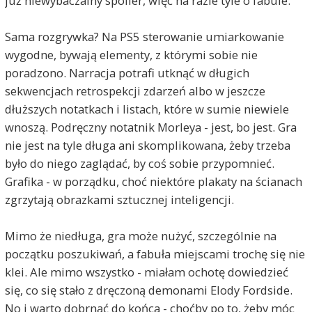
już niewybaczalny spoiler, więc na razie tyle o fabule.
Sama rozgrywka? Na PS5 sterowanie umiarkowanie
wygodne, bywają elementy, z którymi sobie nie
poradzono. Narracja potrafi utknąć w długich
sekwencjach retrospekcji zdarzeń albo w jeszcze
dłuższych notatkach i listach, które w sumie niewiele
wnoszą. Podręczny notatnik Morleya - jest, bo jest. Gra
nie jest na tyle długa ani skomplikowana, żeby trzeba
było do niego zaglądać, by coś sobie przypomnieć.
Grafika - w porządku, choć niektóre plakaty na ścianach
zgrzytają obrazkami sztucznej inteligencji.
Mimo że niedługa, gra może nużyć, szczególnie na
początku poszukiwań, a fabuła miejscami trochę się nie
klei. Ale mimo wszystko - miałam ochotę dowiedzieć
się, co się stało z dręczoną demonami Elody Fordside.
No i warto dobrnąć do końca - choćby po to, żeby móc