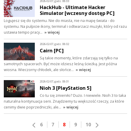
2026-02-07, godz. 08:03
HackHub - Ultimate Hacker
Simulator [wczesny dostęp PC]
Logujesz się do systemu. Nie do miasta, nie na mapę świata - do
systemu. Na pulpicie ikony, terminal i odtwarzacz muzyki, który od razu
ustawia tempo pracy…
» więcej
2026-02-07, godz. 08:02
Cairn [PC]
Są takie momenty, które zdarzają się tylko na
samotnych spacerach. Być może idziesz leśną ścieżką. Jest późna
wiosna. Wieczorny chłodek, ale słońce…
» więcej
2026-02-07, godz. 08:01
Nioh 3 [PlayStation 5]
Co tu się zmieniło? Dużo. I niewiele. Nioh 3 to taka
naturalna kontynuacja serii. Znajdziemy tu większość rzeczy, za które
cenimy dwie poprzedniczki, ale…
» więcej
6
7
8
9
10