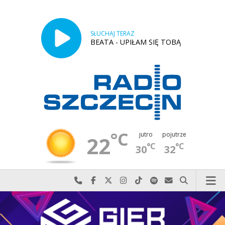
SŁUCHAJ TERAZ
BEATA - UPIŁAM SIĘ TOBĄ
°C
jutro
pojutrze
22
°C
°C
30
32
Najlepiej po prostu do nas zadzwoń
Odwiedź nas na Facebook-u
Odwiedź nas na X
Odwiedź nas na Instagram-ie
Odwiedź nas na TikTok-u
Szukaj nas na Spotify
Wyślij do nas w
Szukaj