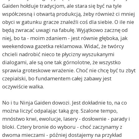
Gaiden hołduje tradycjom, ale stara się być na tyle
współczesną i otwartą produkcją, żeby również ci mniej
obyci w gatunku gracze znaleźli coś dla siebie. O ile nie
będą zwracać uwagi na fabułę. Wyjątkowo zacznę od
niej, bo ta - moim zdaniem - jest równie głęboka, jak
weekendowa gazetka reklamowa. Widać, że twórcy
chcieli nadrobić nieco te płycizny wyszukanymi
dialogami, ale są one tak górnolotne, że wszystko
sprawia groteskowe wrażenie. Choć nie chcę być tu zbyt
czepialski, bo fundamentem całej zabawy jest
oczywiście walka.
No i tu Ninja Gaiden dowozi. Jest dokładnie to, na co
można liczyć odpalając taką grę. Szalone tempo,
mnóstwo krwi, ewolucje, lasery - dosłownie - parady i
bloki. Cztery bronie do wyboru - choć zaczynamy z
dwoma mieczami - później dostajemy na przykład