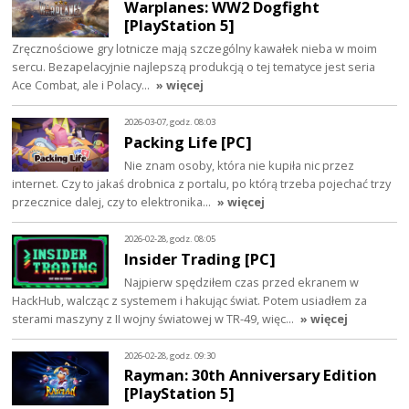
Warplanes: WW2 Dogfight
[PlayStation 5]
Zręcznościowe gry lotnicze mają szczególny kawałek nieba w moim
sercu. Bezapelacyjnie najlepszą produkcją o tej tematyce jest seria
Ace Combat, ale i Polacy…
» więcej
2026-03-07, godz. 08:03
Packing Life [PC]
Nie znam osoby, która nie kupiła nic przez
internet. Czy to jakaś drobnica z portalu, po którą trzeba pojechać trzy
przecznice dalej, czy to elektronika…
» więcej
2026-02-28, godz. 08:05
Insider Trading [PC]
Najpierw spędziłem czas przed ekranem w
HackHub, walcząc z systemem i hakując świat. Potem usiadłem za
sterami maszyny z II wojny światowej w TR-49, więc…
» więcej
2026-02-28, godz. 09:30
Rayman: 30th Anniversary Edition
[PlayStation 5]