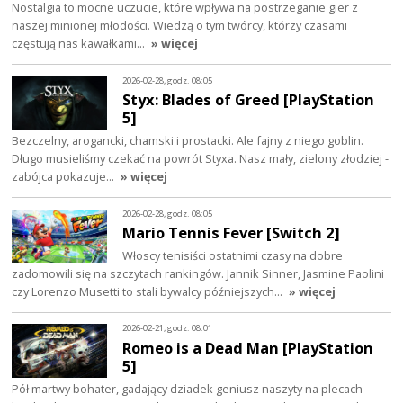
Nostalgia to mocne uczucie, które wpływa na postrzeganie gier z
naszej minionej młodości. Wiedzą o tym twórcy, którzy czasami
częstują nas kawałkami…
» więcej
2026-02-28, godz. 08:05
Styx: Blades of Greed [PlayStation
5]
Bezczelny, arogancki, chamski i prostacki. Ale fajny z niego goblin.
Długo musieliśmy czekać na powrót Styxa. Nasz mały, zielony złodziej -
zabójca pokazuje…
» więcej
2026-02-28, godz. 08:05
Mario Tennis Fever [Switch 2]
Włoscy tenisiści ostatnimi czasy na dobre
zadomowili się na szczytach rankingów. Jannik Sinner, Jasmine Paolini
czy Lorenzo Musetti to stali bywalcy późniejszych…
» więcej
2026-02-21, godz. 08:01
Romeo is a Dead Man [PlayStation
5]
Pół martwy bohater, gadający dziadek geniusz naszyty na plecach