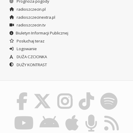
Prognoza pogody
radioszczecin.pl
radioszczecinextra.pl
radioszczecin.tv
Biuletyn Informacji Publicznej
Posłuchaj teraz
Logowanie
DUŻA CZCIONKA
DUŻY KONTRAST