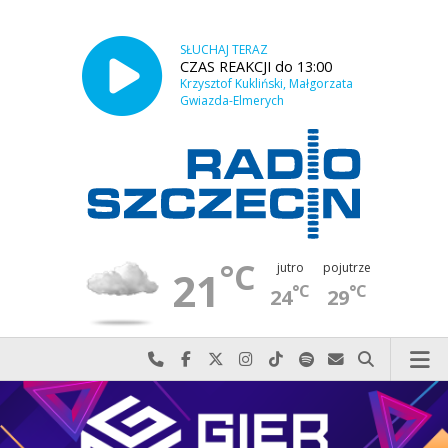
SŁUCHAJ TERAZ
CZAS REAKCJI do 13:00
Krzysztof Kukliński, Małgorzata
Gwiazda-Elmerych
°C
jutro
pojutrze
21
°C
°C
24
29
Najlepiej po prostu do nas zadzwoń
Odwiedź nas na Facebook-u
Odwiedź nas na X
Odwiedź nas na Instagram-ie
Odwiedź nas na TikTok-u
Szukaj nas na Spotify
Wyślij do nas w
Szukaj