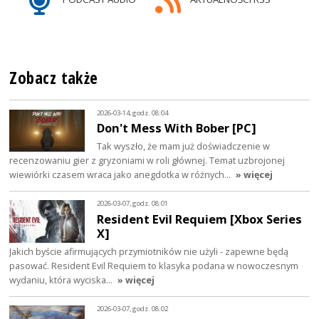
Zobacz także
2026-03-14, godz. 08:04
Don't Mess With Bober [PC]
Tak wyszło, że mam już doświadczenie w
recenzowaniu gier z gryzoniami w roli głównej. Temat uzbrojonej
wiewiórki czasem wraca jako anegdotka w różnych…
» więcej
2026-03-07, godz. 08:01
Resident Evil Requiem [Xbox Series
X]
Jakich byście afirmujących przymiotników nie użyli - zapewne będą
pasować. Resident Evil Requiem to klasyka podana w nowoczesnym
wydaniu, która wyciska…
» więcej
2026-03-07, godz. 08:02