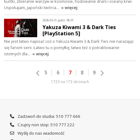
kurtki, zbieranie warzyw w kosmosie, hodowanie drani i oceany krwi.
Uspokajam, japoński twórca…
» więcej
2026-02-21, godz. 08:01
Yakuza Kiwami 3 & Dark Ties
[PlayStation 5]
Nie jest łatwo napisać coś o Yakuza Kiwami 3 & Dark Ties nie narażając
się fanom serii. Łatwo tu o pomyłkę, łatwo też o potraktowanie
istotnych dla…
» więcej
5
6
7
8
9
1723 na 173 stronach
Zadzwoń do studia: 510 777 666
Czujny non stop: 510 777 222
Wyślij do nas wiadomość