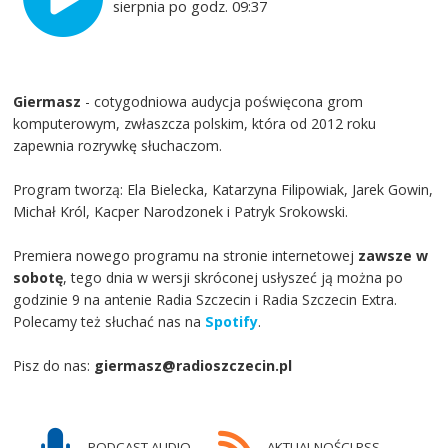
sierpnia po godz. 09:37
Giermasz
- cotygodniowa audycja poświęcona grom
komputerowym, zwłaszcza polskim, która od 2012 roku
zapewnia rozrywkę słuchaczom.
Program tworzą: Ela Bielecka, Katarzyna Filipowiak, Jarek Gowin,
Michał Król, Kacper Narodzonek i Patryk Srokowski.
Premiera nowego programu na stronie internetowej
zawsze w
sobotę
, tego dnia w wersji skróconej usłyszeć ją można po
godzinie 9 na antenie Radia Szczecin i Radia Szczecin Extra.
Polecamy też słuchać nas na
Spotify
.
Pisz do nas:
giermasz@radioszczecin.pl
PODCAST AUDIO
AKTUALNOŚCI RSS