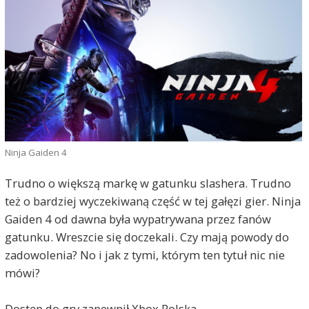
Ninja Gaiden 4
Trudno o większą markę w gatunku slashera. Trudno
też o bardziej wyczekiwaną część w tej gałęzi gier. Ninja
Gaiden 4 od dawna była wypatrywana przez fanów
gatunku. Wreszcie się doczekali. Czy mają powody do
zadowolenia? No i jak z tymi, którym ten tytuł nic nie
mówi?
Dostęp do gry zapewnił Xbox Polska.