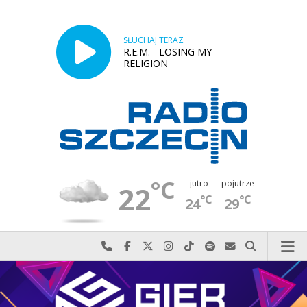
SŁUCHAJ TERAZ
R.E.M. - LOSING MY
RELIGION
°C
jutro
pojutrze
22
°C
°C
24
29
Najlepiej po prostu do nas zadzwoń
Odwiedź nas na Facebook-u
Odwiedź nas na X
Odwiedź nas na Instagram-ie
Odwiedź nas na TikTok-u
Szukaj nas na Spotify
Wyślij do nas w
Szukaj