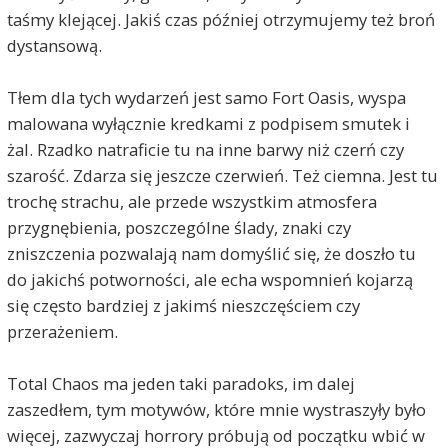
taśmy klejącej. Jakiś czas później otrzymujemy też broń
dystansową.
Tłem dla tych wydarzeń jest samo Fort Oasis, wyspa
malowana wyłącznie kredkami z podpisem smutek i
żal. Rzadko natraficie tu na inne barwy niż czerń czy
szarość. Zdarza się jeszcze czerwień. Też ciemna. Jest tu
trochę strachu, ale przede wszystkim atmosfera
przygnębienia, poszczególne ślady, znaki czy
zniszczenia pozwalają nam domyślić się, że doszło tu
do jakichś potworności, ale echa wspomnień kojarzą
się często bardziej z jakimś nieszczęściem czy
przerażeniem.
Total Chaos ma jeden taki paradoks, im dalej
zaszedłem, tym motywów, które mnie wystraszyły było
więcej, zazwyczaj horrory próbują od początku wbić w