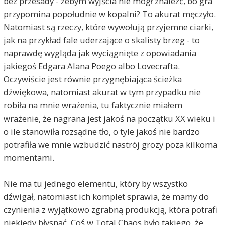
bez przesady - żebym wyjścia nie mógł znaleźć, bo gra
przypomina popołudnie w kopalni? To akurat męczyło.
Natomiast są rzeczy, które wywołują przyjemne ciarki,
jak na przykład fale uderzające o skalisty brzeg - to
naprawdę wygląda jak wyciągnięte z opowiadania
jakiegoś Edgara Alana Poego albo Lovecrafta.
Oczywiście jest równie przygnębiająca ścieżka
dźwiękowa, natomiast akurat w tym przypadku nie
robiła na mnie wrażenia, tu faktycznie miałem
wrażenie, że nagrana jest jakoś na początku XX wieku i
o ile stanowiła rozsądne tło, o tyle jakoś nie bardzo
potrafiła we mnie wzbudzić nastrój grozy poza kilkoma
momentami.
Nie ma tu jednego elementu, który by wszystko
dźwigał, natomiast ich komplet sprawia, że mamy do
czynienia z wyjątkowo zgrabną produkcją, która potrafi
niekiedy błysnąć. Coś w Total Chaos było takiego, że