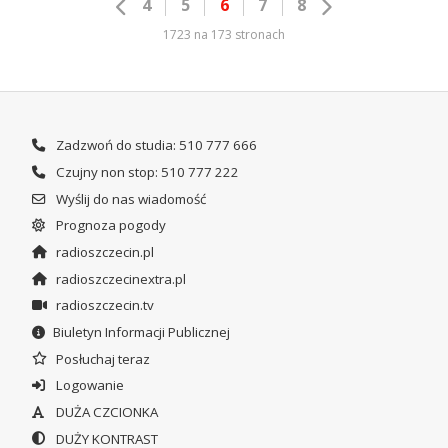
4
5
6
7
8
1723 na 173 stronach
Zadzwoń do studia: 510 777 666
Czujny non stop: 510 777 222
Wyślij do nas wiadomość
Prognoza pogody
radioszczecin.pl
radioszczecinextra.pl
radioszczecin.tv
Biuletyn Informacji Publicznej
Posłuchaj teraz
Logowanie
DUŻA CZCIONKA
DUŻY KONTRAST