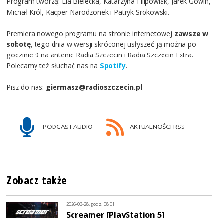
Program tworzą: Ela Bielecka, Katarzyna Filipowiak, Jarek Gowin,
Michał Król, Kacper Narodzonek i Patryk Srokowski.
Premiera nowego programu na stronie internetowej
zawsze w
sobotę
, tego dnia w wersji skróconej usłyszeć ją można po
godzinie 9 na antenie Radia Szczecin i Radia Szczecin Extra.
Polecamy też słuchać nas na
Spotify
.
Pisz do nas:
giermasz@radioszczecin.pl
PODCAST AUDIO
AKTUALNOŚCI RSS
Zobacz także
2026-03-28, godz. 08:01
Screamer [PlayStation 5]