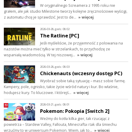
W oryginalnego Screamera z 1995 roku nie
grałem, ale jak studio Milestone tworzy kolejne zręcznościowe wyścigi,
z automatu chcę je sprawdzić. Jest to de…
» więcej
2026-03-28, godz. 08:02
The Ratline [PC]
Jeśli myśleliście, że przyjemność z polowania na
nazistów można mieć tylko w strzelankach, to przychodzę ze
wspaniałą wiadomością. W tej niszowej…
» więcej
2026-03-28, godz. 08:03
Chickenauts (wczesny dostęp PC)
Wyobraź sobie taką sytuację – masz sobie farmę.
Kampery, pole, ognisko, takie życie wśród natury i kur. Bo właśnie,
hodujesz kury. To kluczowe. I którejś…
» więcej
2026-03-21, godz. 08:01
Pokemon: Pokopia [Switch 2]
Weźmy do kotła kilka gier, tak rzucając z
powietrza – Stardew Valley, Fallouta, Minecrafta i tak dla śmiechu
wrzućmy to w uniwersum Pokemon. Wiem, jak to…
» więcej