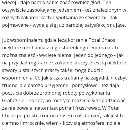
więcej - daje nam o sobie znać również głód. Ten
oczywiście zaspokajamy jedzeniem - też znalezionym w
różnych zakamarkach. I spotkania ze stworami - tak
pojmowane - wydają się już bardziej satysfakcjonujące.
Już wspominałem, gdzie leżą korzenie Total Chaos i
niektóre mechaniki z tego stareńkiego Dooma też tu
można znaleźć - wycięte niemal jeden do jednego - jak
na przykład regularne szukanie kluczy, zresztą niektóre
stwory u starszych graczy także mogą budzić
wspomnienia. Co jakiś czas trafiamy na zagadki, niezbyt
trudne, ale bardzo przyjemne i pomysłowe - też dają
poczucie dobrze zrobionej roboty po wykonaniu.
Graficznie - no cóż, po metryce możecie się spodziewać,
że nie powala, natomiast potrafi frustrować. W Total
Chaos po prostu trudno czasem coś dojrzeć, tak jest tu
ciemno i mrocznie, wiem - liczy się atmosfera, no ale