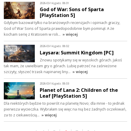
2026-03-14, godz. 08:01
God of War: Sons of Sparta
[PlayStation 5]
Gdybym bazował tylko na branżowych recenzjach i opiniach graczy,
God of War Sons of Sparta prawdopodobnie bym pominął. A że
kocham serię z Kratosem w roli…
» więcej
2026-03-14, godz. 08:02
Laysara: Summit Kingdom [PC]
Znowu spotykamy się w wysokich górach. Jakoś
tak mam, że uwielbiam gry o górach. Lubię patrzeć na zaśnieżone
szczyty, słyszeć trzask napinanej liny…
» więcej
2026-03-14, godz. 08:03
Planet of Lana 2: Children of the
Leaf [PlayStation 5]
Dla niektórych będzie to powrót na planetę Novo; dla mnie - to jednak
pierwsza wycieczka. Wybrałam się więc na nią bez żadnych oczekiwań,
za to z ciekawością…
» więcej