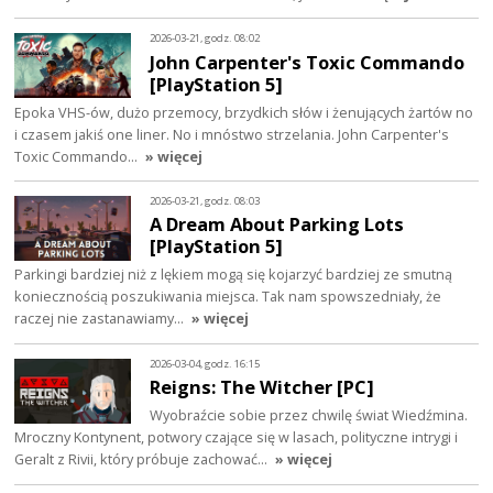
2026-03-21, godz. 08:02
John Carpenter's Toxic Commando
[PlayStation 5]
Epoka VHS-ów, dużo przemocy, brzydkich słów i żenujących żartów no
i czasem jakiś one liner. No i mnóstwo strzelania. John Carpenter's
Toxic Commando…
» więcej
2026-03-21, godz. 08:03
A Dream About Parking Lots
[PlayStation 5]
Parkingi bardziej niż z lękiem mogą się kojarzyć bardziej ze smutną
koniecznością poszukiwania miejsca. Tak nam spowszedniały, że
raczej nie zastanawiamy…
» więcej
2026-03-04, godz. 16:15
Reigns: The Witcher [PC]
Wyobraźcie sobie przez chwilę świat Wiedźmina.
Mroczny Kontynent, potwory czające się w lasach, polityczne intrygi i
Geralt z Rivii, który próbuje zachować…
» więcej