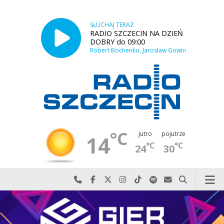
SŁUCHAJ TERAZ
RADIO SZCZECIN NA DZIEŃ
DOBRY do 09:00
Robert Bochenko, Jarosław Gowin
°C
jutro
pojutrze
14
°C
°C
24
30
Najlepiej po prostu do nas zadzwoń
Odwiedź nas na Facebook-u
Odwiedź nas na X
Odwiedź nas na Instagram-ie
Odwiedź nas na TikTok-u
Szukaj nas na Spotify
Wyślij do nas w
Szukaj