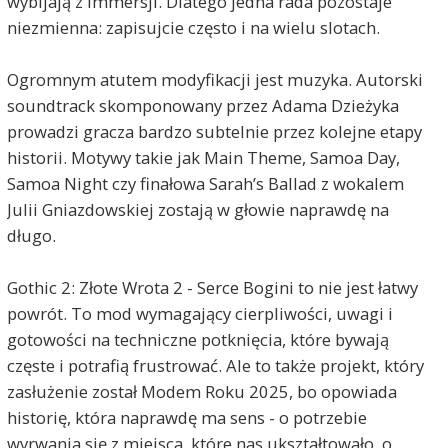
wybijają z immersji. Dlatego jedna rada pozostaje
niezmienna: zapisujcie często i na wielu slotach.
Ogromnym atutem modyfikacji jest muzyka. Autorski
soundtrack skomponowany przez Adama Dzieżyka
prowadzi gracza bardzo subtelnie przez kolejne etapy
historii. Motywy takie jak Main Theme, Samoa Day,
Samoa Night czy finałowa Sarah’s Ballad z wokalem
Julii Gniazdowskiej zostają w głowie naprawdę na
długo.
Gothic 2: Złote Wrota 2 - Serce Bogini to nie jest łatwy
powrót. To mod wymagający cierpliwości, uwagi i
gotowości na techniczne potknięcia, które bywają
częste i potrafią frustrować. Ale to także projekt, który
zasłużenie został Modem Roku 2025, bo opowiada
historię, która naprawdę ma sens - o potrzebie
wyrwania się z miejsca, które nas ukształtowało, o