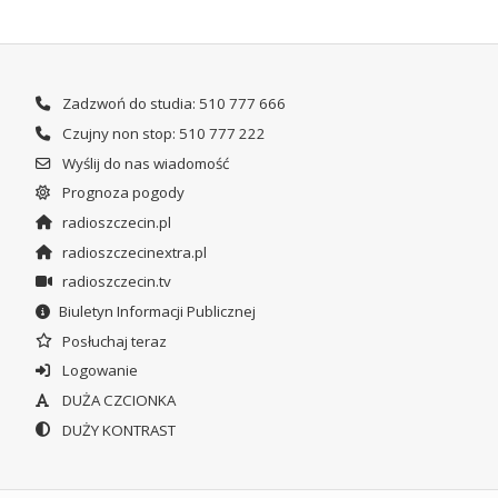
Zadzwoń do studia: 510 777 666
Czujny non stop: 510 777 222
Wyślij do nas wiadomość
Prognoza pogody
radioszczecin.pl
radioszczecinextra.pl
radioszczecin.tv
Biuletyn Informacji Publicznej
Posłuchaj teraz
Logowanie
DUŻA CZCIONKA
DUŻY KONTRAST