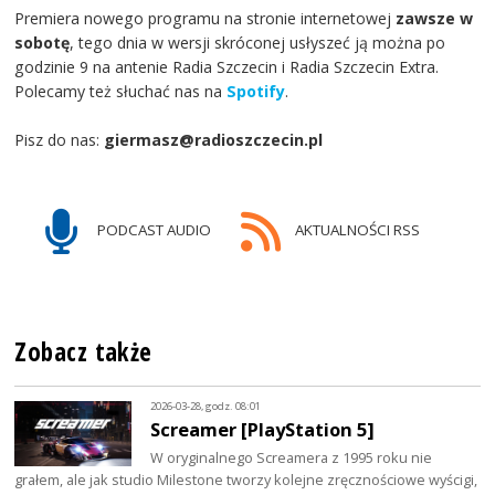
Premiera nowego programu na stronie internetowej
zawsze w
sobotę
, tego dnia w wersji skróconej usłyszeć ją można po
godzinie 9 na antenie Radia Szczecin i Radia Szczecin Extra.
Polecamy też słuchać nas na
Spotify
.
Pisz do nas:
giermasz@radioszczecin.pl
PODCAST AUDIO
AKTUALNOŚCI RSS
Zobacz także
2026-03-28, godz. 08:01
Screamer [PlayStation 5]
W oryginalnego Screamera z 1995 roku nie
grałem, ale jak studio Milestone tworzy kolejne zręcznościowe wyścigi,