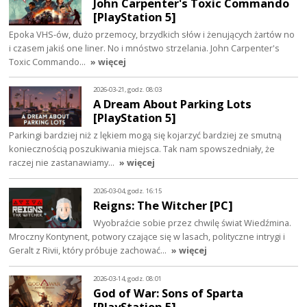
John Carpenter's Toxic Commando
[PlayStation 5]
Epoka VHS-ów, dużo przemocy, brzydkich słów i żenujących żartów no
i czasem jakiś one liner. No i mnóstwo strzelania. John Carpenter's
Toxic Commando…
» więcej
2026-03-21, godz. 08:03
A Dream About Parking Lots
[PlayStation 5]
Parkingi bardziej niż z lękiem mogą się kojarzyć bardziej ze smutną
koniecznością poszukiwania miejsca. Tak nam spowszedniały, że
raczej nie zastanawiamy…
» więcej
2026-03-04, godz. 16:15
Reigns: The Witcher [PC]
Wyobraźcie sobie przez chwilę świat Wiedźmina.
Mroczny Kontynent, potwory czające się w lasach, polityczne intrygi i
Geralt z Rivii, który próbuje zachować…
» więcej
2026-03-14, godz. 08:01
God of War: Sons of Sparta
[PlayStation 5]