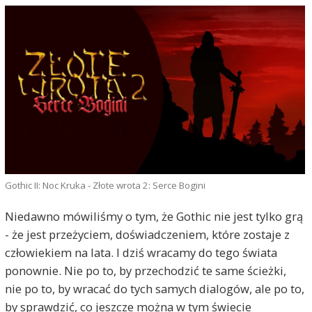
Gothic II: Noc Kruka - Złote wrota 2: Serce Bogini
Niedawno mówiliśmy o tym, że Gothic nie jest tylko grą
- że jest przeżyciem, doświadczeniem, które zostaje z
człowiekiem na lata. I dziś wracamy do tego świata
ponownie. Nie po to, by przechodzić te same ścieżki,
nie po to, by wracać do tych samych dialogów, ale po to,
by sprawdzić, co jeszcze można w tym świecie