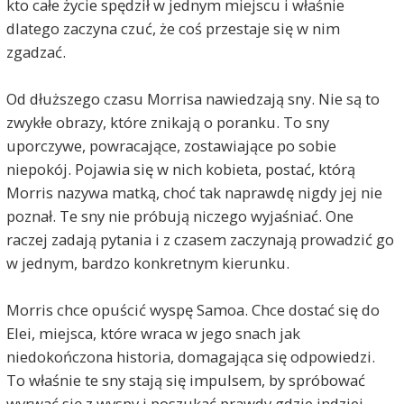
kto całe życie spędził w jednym miejscu i właśnie
dlatego zaczyna czuć, że coś przestaje się w nim
zgadzać.
Od dłuższego czasu Morrisa nawiedzają sny. Nie są to
zwykłe obrazy, które znikają o poranku. To sny
uporczywe, powracające, zostawiające po sobie
niepokój. Pojawia się w nich kobieta, postać, którą
Morris nazywa matką, choć tak naprawdę nigdy jej nie
poznał. Te sny nie próbują niczego wyjaśniać. One
raczej zadają pytania i z czasem zaczynają prowadzić go
w jednym, bardzo konkretnym kierunku.
Morris chce opuścić wyspę Samoa. Chce dostać się do
Elei, miejsca, które wraca w jego snach jak
niedokończona historia, domagająca się odpowiedzi.
To właśnie te sny stają się impulsem, by spróbować
wyrwać się z wyspy i poszukać prawdy gdzie indziej.