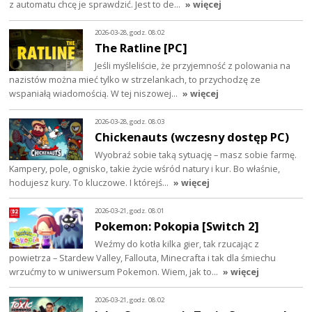
z automatu chcę je sprawdzić. Jest to de…
» więcej
2026-03-28, godz. 08:02
The Ratline [PC]
Jeśli myśleliście, że przyjemność z polowania na
nazistów można mieć tylko w strzelankach, to przychodzę ze
wspaniałą wiadomością. W tej niszowej…
» więcej
2026-03-28, godz. 08:03
Chickenauts (wczesny dostęp PC)
Wyobraź sobie taką sytuację – masz sobie farmę.
Kampery, pole, ognisko, takie życie wśród natury i kur. Bo właśnie,
hodujesz kury. To kluczowe. I którejś…
» więcej
2026-03-21, godz. 08:01
Pokemon: Pokopia [Switch 2]
Weźmy do kotła kilka gier, tak rzucając z
powietrza – Stardew Valley, Fallouta, Minecrafta i tak dla śmiechu
wrzućmy to w uniwersum Pokemon. Wiem, jak to…
» więcej
2026-03-21, godz. 08:02