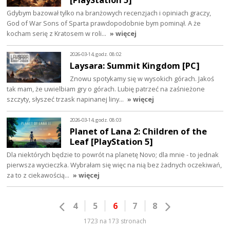
Gdybym bazował tylko na branżowych recenzjach i opiniach graczy,
God of War Sons of Sparta prawdopodobnie bym pominął. A że
kocham serię z Kratosem w roli…
» więcej
2026-03-14, godz. 08:02
Laysara: Summit Kingdom [PC]
Znowu spotykamy się w wysokich górach. Jakoś
tak mam, że uwielbiam gry o górach. Lubię patrzeć na zaśnieżone
szczyty, słyszeć trzask napinanej liny…
» więcej
2026-03-14, godz. 08:03
Planet of Lana 2: Children of the
Leaf [PlayStation 5]
Dla niektórych będzie to powrót na planetę Novo; dla mnie - to jednak
pierwsza wycieczka. Wybrałam się więc na nią bez żadnych oczekiwań,
za to z ciekawością…
» więcej
4
5
6
7
8
1723 na 173 stronach