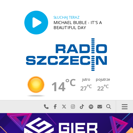
SŁUCHAJ TERAZ
MICHAEL BUBLE - IT'S A
BEAUTIFUL DAY
°C
jutro
pojutrze
14
°C
°C
27
22
Najlepiej po prostu do nas zadzwoń
Odwiedź nas na Facebook-u
Odwiedź nas na X
Odwiedź nas na Instagram-ie
Odwiedź nas na TikTok-u
Szukaj nas na Spotify
Wyślij do nas w
Szukaj