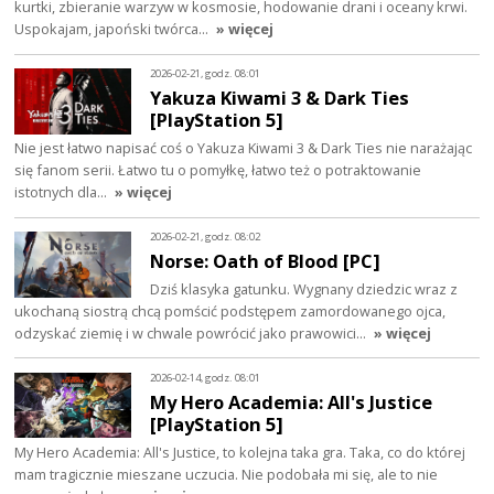
kurtki, zbieranie warzyw w kosmosie, hodowanie drani i oceany krwi.
Uspokajam, japoński twórca…
» więcej
2026-02-21, godz. 08:01
Yakuza Kiwami 3 & Dark Ties
[PlayStation 5]
Nie jest łatwo napisać coś o Yakuza Kiwami 3 & Dark Ties nie narażając
się fanom serii. Łatwo tu o pomyłkę, łatwo też o potraktowanie
istotnych dla…
» więcej
2026-02-21, godz. 08:02
Norse: Oath of Blood [PC]
Dziś klasyka gatunku. Wygnany dziedzic wraz z
ukochaną siostrą chcą pomścić podstępem zamordowanego ojca,
odzyskać ziemię i w chwale powrócić jako prawowici…
» więcej
2026-02-14, godz. 08:01
My Hero Academia: All's Justice
[PlayStation 5]
My Hero Academia: All's Justice, to kolejna taka gra. Taka, co do której
mam tragicznie mieszane uczucia. Nie podobała mi się, ale to nie