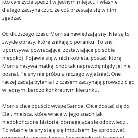
kto całe życie spędził w jednym miejscu i właśnie
dlatego zaczyna czuć, że coś przestaje się w nim
zgadzać.
Od dłuższego czasu Morrisa nawiedzają sny. Nie są to
zwykłe obrazy, które znikają o poranku. To sny
uporczywe, powracające, zostawiające po sobie
niepokój. Pojawia się w nich kobieta, postać, którą
Morris nazywa matką, choć tak naprawdę nigdy jej nie
poznał. Te sny nie próbują niczego wyjaśniać. One
raczej zadają pytania i z czasem zaczynają prowadzić go
w jednym, bardzo konkretnym kierunku.
Morris chce opuścić wyspę Samoa. Chce dostać się do
Elei, miejsca, które wraca w jego snach jak
niedokończona historia, domagająca się odpowiedzi.
To właśnie te sny stają się impulsem, by spróbować
wyrwać się z wyspy i poszukać prawdy gdzie indziej.