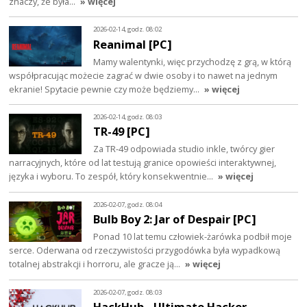
znaczy, że była…
» więcej
2026-02-14, godz. 08:02
Reanimal [PC]
Mamy walentynki, więc przychodzę z grą, w którą
współpracując możecie zagrać w dwie osoby i to nawet na jednym
ekranie! Spytacie pewnie czy może będziemy…
» więcej
2026-02-14, godz. 08:03
TR-49 [PC]
Za TR-49 odpowiada studio inkle, twórcy gier
narracyjnych, które od lat testują granice opowieści interaktywnej,
języka i wyboru. To zespół, który konsekwentnie…
» więcej
2026-02-07, godz. 08:04
Bulb Boy 2: Jar of Despair [PC]
Ponad 10 lat temu człowiek-żarówka podbił moje
serce. Oderwana od rzeczywistości przygodówka była wypadkową
totalnej abstrakcji i horroru, ale gracze ją…
» więcej
2026-02-07, godz. 08:03
HackHub - Ultimate Hacker