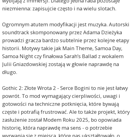
wybijają z immersji. Dlatego jedna rada pozostaje
niezmienna: zapisujcie często i na wielu slotach.
Ogromnym atutem modyfikacji jest muzyka. Autorski
soundtrack skomponowany przez Adama Dzieżyka
prowadzi gracza bardzo subtelnie przez kolejne etapy
historii. Motywy takie jak Main Theme, Samoa Day,
Samoa Night czy finałowa Sarah’s Ballad z wokalem
Julii Gniazdowskiej zostają w głowie naprawdę na
długo.
Gothic 2: Złote Wrota 2 - Serce Bogini to nie jest łatwy
powrót. To mod wymagający cierpliwości, uwagi i
gotowości na techniczne potknięcia, które bywają
częste i potrafią frustrować. Ale to także projekt, który
zasłużenie został Modem Roku 2025, bo opowiada
historię, która naprawdę ma sens - o potrzebie
wyrwania się z miejsca, które nas ukształtowało, o