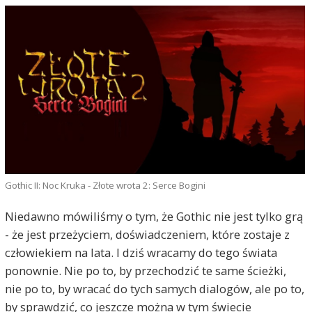
Gothic II: Noc Kruka - Złote wrota 2: Serce Bogini
Niedawno mówiliśmy o tym, że Gothic nie jest tylko grą
- że jest przeżyciem, doświadczeniem, które zostaje z
człowiekiem na lata. I dziś wracamy do tego świata
ponownie. Nie po to, by przechodzić te same ścieżki,
nie po to, by wracać do tych samych dialogów, ale po to,
by sprawdzić, co jeszcze można w tym świecie