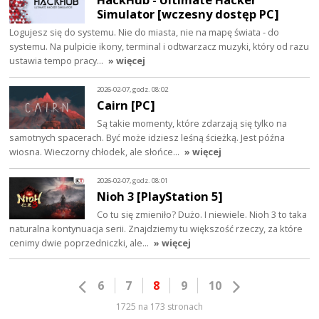
Simulator [wczesny dostęp PC]
Logujesz się do systemu. Nie do miasta, nie na mapę świata - do
systemu. Na pulpicie ikony, terminal i odtwarzacz muzyki, który od razu
ustawia tempo pracy…
» więcej
2026-02-07, godz. 08:02
Cairn [PC]
Są takie momenty, które zdarzają się tylko na
samotnych spacerach. Być może idziesz leśną ścieżką. Jest późna
wiosna. Wieczorny chłodek, ale słońce…
» więcej
2026-02-07, godz. 08:01
Nioh 3 [PlayStation 5]
Co tu się zmieniło? Dużo. I niewiele. Nioh 3 to taka
naturalna kontynuacja serii. Znajdziemy tu większość rzeczy, za które
cenimy dwie poprzedniczki, ale…
» więcej
6
7
8
9
10
1725 na 173 stronach