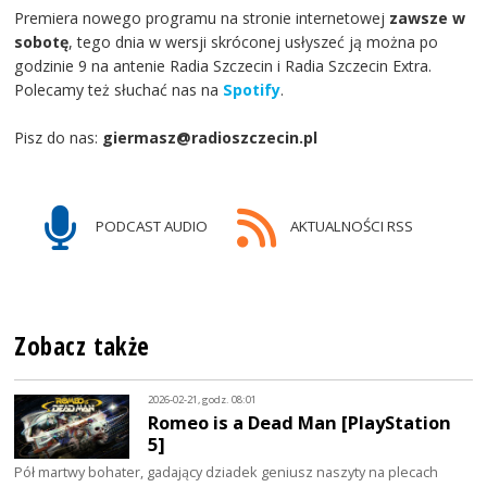
Premiera nowego programu na stronie internetowej
zawsze w
sobotę
, tego dnia w wersji skróconej usłyszeć ją można po
godzinie 9 na antenie Radia Szczecin i Radia Szczecin Extra.
Polecamy też słuchać nas na
Spotify
.
Pisz do nas:
giermasz@radioszczecin.pl
PODCAST AUDIO
AKTUALNOŚCI RSS
Zobacz także
2026-02-21, godz. 08:01
Romeo is a Dead Man [PlayStation
5]
Pół martwy bohater, gadający dziadek geniusz naszyty na plecach