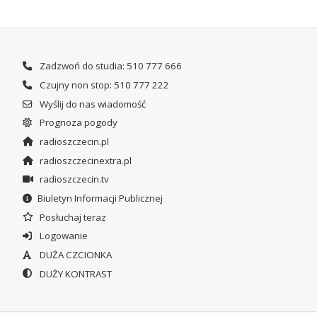
Zadzwoń do studia: 510 777 666
Czujny non stop: 510 777 222
Wyślij do nas wiadomość
Prognoza pogody
radioszczecin.pl
radioszczecinextra.pl
radioszczecin.tv
Biuletyn Informacji Publicznej
Posłuchaj teraz
Logowanie
DUŻA CZCIONKA
DUŻY KONTRAST