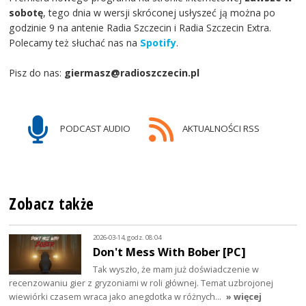
sobotę
, tego dnia w wersji skróconej usłyszeć ją można po
godzinie 9 na antenie Radia Szczecin i Radia Szczecin Extra.
Polecamy też słuchać nas na
Spotify
.
Pisz do nas:
giermasz@radioszczecin.pl
PODCAST AUDIO
AKTUALNOŚCI RSS
Zobacz także
2026-03-14, godz. 08:04
Don't Mess With Bober [PC]
Tak wyszło, że mam już doświadczenie w
recenzowaniu gier z gryzoniami w roli głównej. Temat uzbrojonej
wiewiórki czasem wraca jako anegdotka w różnych…
» więcej