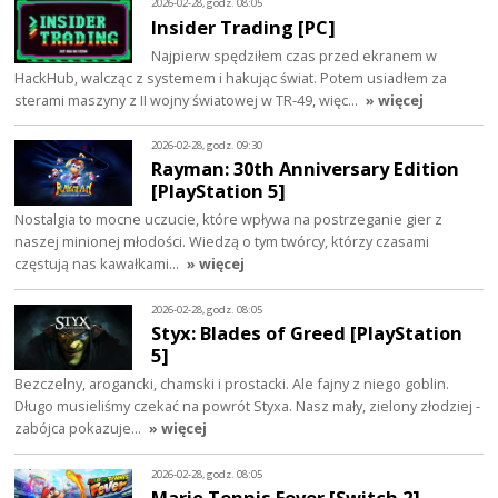
2026-02-28, godz. 08:05
Insider Trading [PC]
Najpierw spędziłem czas przed ekranem w
HackHub, walcząc z systemem i hakując świat. Potem usiadłem za
sterami maszyny z II wojny światowej w TR-49, więc…
» więcej
2026-02-28, godz. 09:30
Rayman: 30th Anniversary Edition
[PlayStation 5]
Nostalgia to mocne uczucie, które wpływa na postrzeganie gier z
naszej minionej młodości. Wiedzą o tym twórcy, którzy czasami
częstują nas kawałkami…
» więcej
2026-02-28, godz. 08:05
Styx: Blades of Greed [PlayStation
5]
Bezczelny, arogancki, chamski i prostacki. Ale fajny z niego goblin.
Długo musieliśmy czekać na powrót Styxa. Nasz mały, zielony złodziej -
zabójca pokazuje…
» więcej
2026-02-28, godz. 08:05
Mario Tennis Fever [Switch 2]