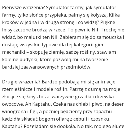
Pierwsze wrażenia? Symulator farmy, jak symulator
farmy, tylko słońce przypieka, palmy się kołyszą. Kilka
kroków w jedną i w drugą stronę i co widzę? Piękne
Ibisy czczone brodzą w rzece. To pewnie Nil. Trochę nie
widać, bo malutki ten Nil. Zabieram się do samouczka i
dostaję wszystkie typowe dla tej kategorii gier
mechaniki – skopuję ziemię, sadzę rośliny, stawiam
kolejne budynki, które pozwolą mi na tworzenie
bardziej zaawansowanych przedmiotów.
Drugie wrażenia? Bardzo podobają mi się animacje
rzemieślnicze i modele roślin. Patrzę z dumą na moje
złocące się łany zboża, warzywne grządki i drzewka
owocowe. Ah Kaptahu. Czeka nas chleb i piwo, na deser
winogrona i figi, a później będziemy przy zapachu
kadzidła składać bogom ofiarę z cebuli i czosnku.
Kaptahu? Rozglądam się dookoła. No tak, mojego sługę