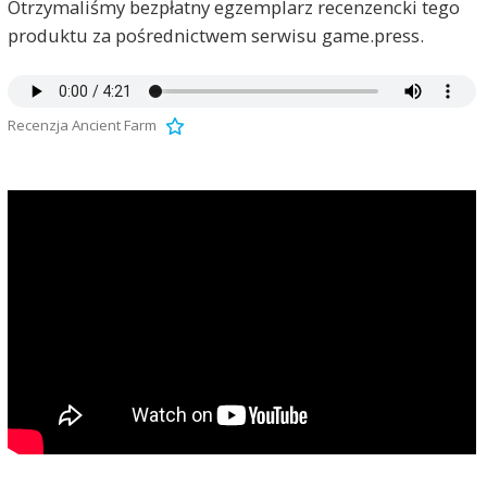
Otrzymaliśmy bezpłatny egzemplarz recenzencki tego
produktu za pośrednictwem serwisu game.press.
Recenzja Ancient Farm