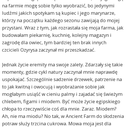
na farmie mogę sobie tylko wyobrazić, bo jedynymi
ludźmi jakich spotykam są kupiec i jego marynarze,
którzy na początku każdego sezonu zawijają do mojej
przystani. Wraz z tym, jak rozrastała się moja farma, jak
budowałam piekarnię, kuchnię, kolejny magazyn i
zagrodę dla owiec, tym bardziej ten brak innych
czcicieli Ozyrysa zaczynał mi przeszkadzać.
Jednak życie eremity ma swoje zalety. Zdarzały się takie
momenty, gdzie cykl natury zaczynał mnie naprawdę
uspokajać. Szczególnie sadzenie drzewek, patrzenie na
to jak kwitną i owocują i wyobrażanie sobie jak
mogłabym usiąść w cieniu palmy i zajadać się świeżym
chlebem, figami i miodem. Być może życie egipskiego
chłopa to rzeczywiście coś dla mnie. Zaraz. Miodem?
Ah, nie ma miodu? No tak, w Ancient Farm do słodzenia
potraw służy trzcina cukrowa. Mowa moja jest dla