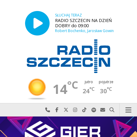
SŁUCHAJ TERAZ
RADIO SZCZECIN NA DZIEŃ
DOBRY do 09:00
Robert Bochenko, Jarosław Gowin
°C
jutro
pojutrze
14
°C
°C
24
30
Najlepiej po prostu do nas zadzwoń
Odwiedź nas na Facebook-u
Odwiedź nas na X
Odwiedź nas na Instagram-ie
Odwiedź nas na TikTok-u
Szukaj nas na Spotify
Wyślij do nas w
Szukaj