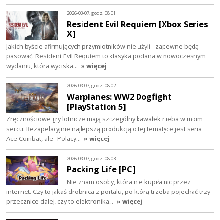
2026-03-07, godz. 08:01
Resident Evil Requiem [Xbox Series
X]
Jakich byście afirmujących przymiotników nie użyli - zapewne będą
pasować. Resident Evil Requiem to klasyka podana w nowoczesnym
wydaniu, która wyciska…
» więcej
2026-03-07, godz. 08:02
Warplanes: WW2 Dogfight
[PlayStation 5]
Zręcznościowe gry lotnicze mają szczególny kawałek nieba w moim
sercu. Bezapelacyjnie najlepszą produkcją o tej tematyce jest seria
Ace Combat, ale i Polacy…
» więcej
2026-03-07, godz. 08:03
Packing Life [PC]
Nie znam osoby, która nie kupiła nic przez
internet. Czy to jakaś drobnica z portalu, po którą trzeba pojechać trzy
przecznice dalej, czy to elektronika…
» więcej