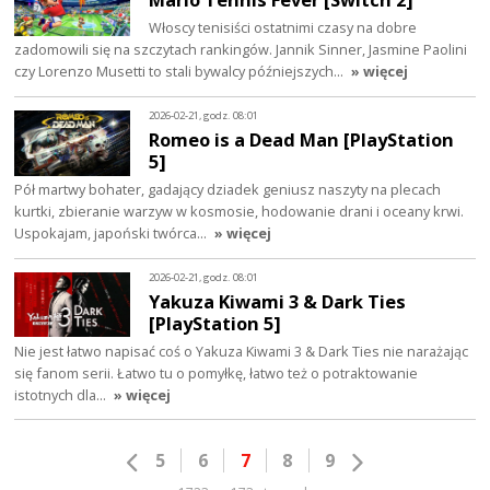
Włoscy tenisiści ostatnimi czasy na dobre
zadomowili się na szczytach rankingów. Jannik Sinner, Jasmine Paolini
czy Lorenzo Musetti to stali bywalcy późniejszych…
» więcej
2026-02-21, godz. 08:01
Romeo is a Dead Man [PlayStation
5]
Pół martwy bohater, gadający dziadek geniusz naszyty na plecach
kurtki, zbieranie warzyw w kosmosie, hodowanie drani i oceany krwi.
Uspokajam, japoński twórca…
» więcej
2026-02-21, godz. 08:01
Yakuza Kiwami 3 & Dark Ties
[PlayStation 5]
Nie jest łatwo napisać coś o Yakuza Kiwami 3 & Dark Ties nie narażając
się fanom serii. Łatwo tu o pomyłkę, łatwo też o potraktowanie
istotnych dla…
» więcej
5
6
7
8
9