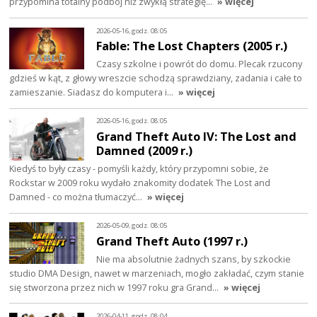
przypomina totalny podbój niż zwykłą strategię…
» więcej
2026-05-16, godz. 08:05
Fable: The Lost Chapters (2005 r.)
Czasy szkolne i powrót do domu. Plecak rzucony
gdzieś w kąt, z głowy wreszcie schodzą sprawdziany, zadania i całe to
zamieszanie. Siadasz do komputera i…
» więcej
2026-05-16, godz. 08:05
Grand Theft Auto IV: The Lost and
Damned (2009 r.)
Kiedyś to były czasy - pomyśli każdy, który przypomni sobie, że
Rockstar w 2009 roku wydało znakomity dodatek The Lost and
Damned - co można tłumaczyć…
» więcej
2026-05-09, godz. 08:05
Grand Theft Auto (1997 r.)
Nie ma absolutnie żadnych szans, by szkockie
studio DMA Design, nawet w marzeniach, mogło zakładać, czym stanie
się stworzona przez nich w 1997 roku gra Grand…
» więcej
2026-04-11, godz. 08:04