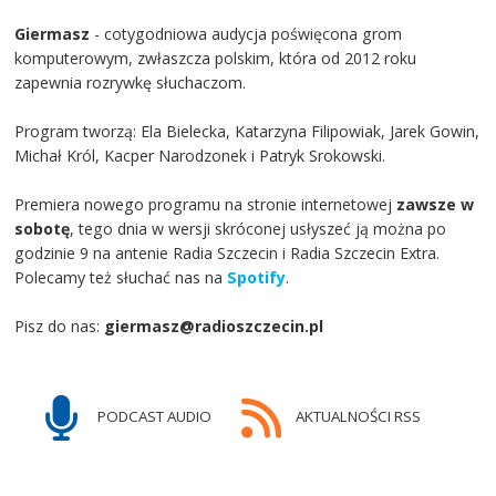
Giermasz
- cotygodniowa audycja poświęcona grom
komputerowym, zwłaszcza polskim, która od 2012 roku
zapewnia rozrywkę słuchaczom.
Program tworzą: Ela Bielecka, Katarzyna Filipowiak, Jarek Gowin,
Michał Król, Kacper Narodzonek i Patryk Srokowski.
Premiera nowego programu na stronie internetowej
zawsze w
sobotę
, tego dnia w wersji skróconej usłyszeć ją można po
godzinie 9 na antenie Radia Szczecin i Radia Szczecin Extra.
Polecamy też słuchać nas na
Spotify
.
Pisz do nas:
giermasz@radioszczecin.pl
PODCAST AUDIO
AKTUALNOŚCI RSS