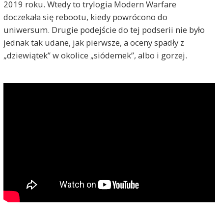
2019 roku. Wtedy to trylogia Modern Warfare
doczekała się rebootu, kiedy powrócono do
uniwersum. Drugie podejście do tej podserii nie było
jednak tak udane, jak pierwsze, a oceny spadły z
„dziewiątek” w okolice „siódemek”, albo i gorzej.