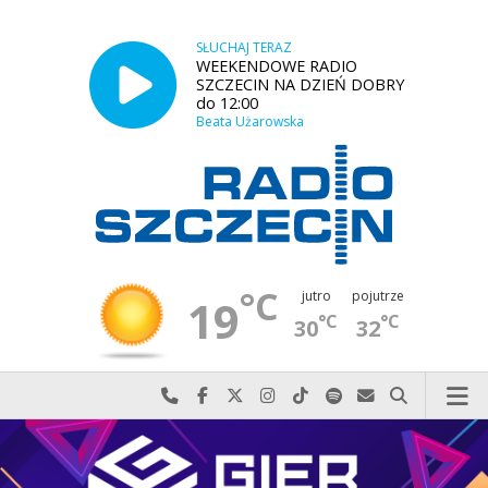
SŁUCHAJ TERAZ
WEEKENDOWE RADIO
SZCZECIN NA DZIEŃ DOBRY
do 12:00
Beata Użarowska
°C
jutro
pojutrze
19
°C
°C
30
32
Najlepiej po prostu do nas zadzwoń
Odwiedź nas na Facebook-u
Odwiedź nas na X
Odwiedź nas na Instagram-ie
Odwiedź nas na TikTok-u
Szukaj nas na Spotify
Wyślij do nas w
Szukaj