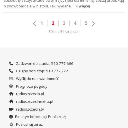
absolutny szczyt arcade'owej frajdy i jest dla mnie najlepszą produkcją
o snowboardzie w historii. Tak, wydane…
» więcej
1
2
3
4
5
304 na 31 stronach
Zadzwoń do studia: 510 777 666
Czujny non stop: 510 777 222
Wyślij do nas wiadomość
Prognoza pogody
radioszczecin.pl
radioszczecinextra.pl
radioszczecin.tv
Biuletyn Informacji Publicznej
Posłuchaj teraz