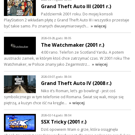
Grand Theft Auto III (2001 r.)
Październik 2001 roku. Do mojej konsoli
PlayStation 2 wkładam płytę z Grand Theft Auto III i wszystko przestaje
być takie samo. Po znanych dwuwymiarowych…
» więcej
2026-03-28, godz. 08:05
The Watchmaker (2001 r.)
4:00 rano. Telefon ze Scotland Yardu. A potem
austriacki zamek, w którym ktoś chce zatrzymać czas. W 2001 roku The
Watchmaker, w Polsce znany jako Zegarmistrz…
» więcej
2026-03-07, godz. 08:04
Grand Theft Auto IV (2008 r.)
Niko it’s Roman, let’s go bowling! - jest coś
symbolicznego w tym telefonie od Romana. Świat się wali, misje się
piętrzą, a kuzyn chce iść na kręgle…
» więcej
2026-02-14, godz. 08:04
SSX Tricky (2001 r.)
Dziś opowiem Wam o grze, która osiągnęła