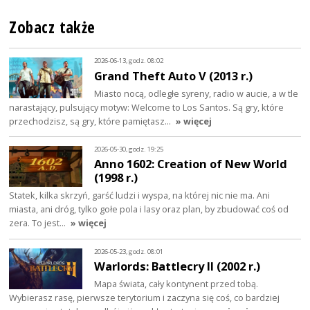
Zobacz także
2026-06-13, godz. 08:02
Grand Theft Auto V (2013 r.)
Miasto nocą, odległe syreny, radio w aucie, a w tle
narastający, pulsujący motyw: Welcome to Los Santos. Są gry, które
przechodzisz, są gry, które pamiętasz…
» więcej
2026-05-30, godz. 19:25
Anno 1602: Creation of New World
(1998 r.)
Statek, kilka skrzyń, garść ludzi i wyspa, na której nic nie ma. Ani
miasta, ani dróg, tylko gołe pola i lasy oraz plan, by zbudować coś od
zera. To jest…
» więcej
2026-05-23, godz. 08:01
Warlords: Battlecry II (2002 r.)
Mapa świata, cały kontynent przed tobą.
Wybierasz rasę, pierwsze terytorium i zaczyna się coś, co bardziej