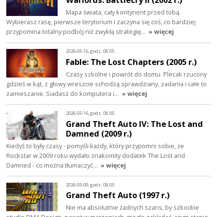
Mapa świata, cały kontynent przed tobą.
Wybierasz rasę, pierwsze terytorium i zaczyna się coś, co bardziej
przypomina totalny podbój niż zwykłą strategię…
» więcej
2026-05-16, godz. 08:05
Fable: The Lost Chapters (2005 r.)
Czasy szkolne i powrót do domu. Plecak rzucony
gdzieś w kąt, z głowy wreszcie schodzą sprawdziany, zadania i całe to
zamieszanie. Siadasz do komputera i…
» więcej
2026-05-16, godz. 08:05
Grand Theft Auto IV: The Lost and
Damned (2009 r.)
Kiedyś to były czasy - pomyśli każdy, który przypomni sobie, że
Rockstar w 2009 roku wydało znakomity dodatek The Lost and
Damned - co można tłumaczyć…
» więcej
2026-05-09, godz. 08:05
Grand Theft Auto (1997 r.)
Nie ma absolutnie żadnych szans, by szkockie