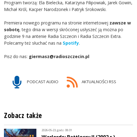
Program tworzą: Ela Bielecka, Katarzyna Filipowiak, Jarek Gowin,
Michał Król, Kacper Narodzonek i Patryk Srokowski.
Premiera nowego programu na stronie internetowej
zawsze w
sobotę
, tego dnia w wersji skróconej usłyszeć ją można po
godzinie 9 na antenie Radia Szczecin i Radia Szczecin Extra.
Polecamy też słuchać nas na
Spotify
.
Pisz do nas:
giermasz@radioszczecin.pl
PODCAST AUDIO
AKTUALNOŚCI RSS
Zobacz także
2026-05-23, godz. 08:01
Warlords: Battlecry II (2002 r.)