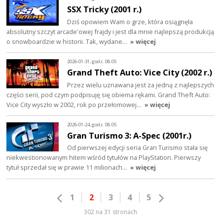
SSX Tricky (2001 r.)
Dziś opowiem Wam o grze, która osiągnęła
absolutny szczyt arcade'owej frajdy i jest dla mnie najlepszą produkcją
o snowboardzie w historii. Tak, wydane…
» więcej
2026-01-31, godz. 08:05
Grand Theft Auto: Vice City (2002 r.)
Przez wielu uznawana jest za jedną z najlepszych
części serii, pod czym podpisuję się obiema rękami. Grand Theft Auto:
Vice City wyszło w 2002, rok po przełomowej…
» więcej
2026-01-24, godz. 08:05
Gran Turismo 3: A-Spec (2001r.)
Od pierwszej edycji seria Gran Turismo stała się
niekwestionowanym hitem wśród tytułów na PlayStation. Pierwszy
tytuł sprzedał się w prawie 11 milionach…
» więcej
1
2
3
4
5
302 na 31 stronach