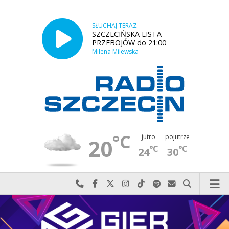
SŁUCHAJ TERAZ
SZCZECIŃSKA LISTA
PRZEBOJÓW do 21:00
Milena Milewska
°C
jutro
pojutrze
20
°C
°C
24
30
Najlepiej po prostu do nas zadzwoń
Odwiedź nas na Facebook-u
Odwiedź nas na X
Odwiedź nas na Instagram-ie
Odwiedź nas na TikTok-u
Szukaj nas na Spotify
Wyślij do nas w
Szukaj