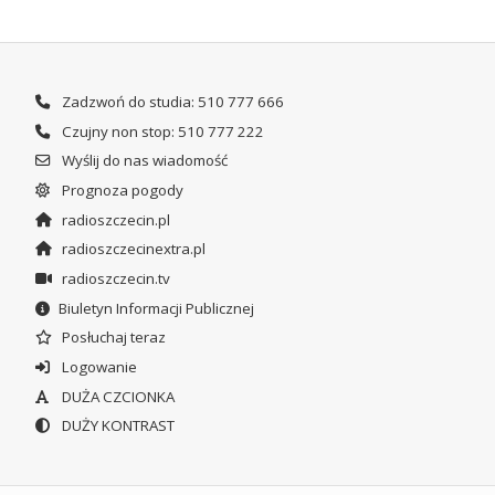
Zadzwoń do studia: 510 777 666
Czujny non stop: 510 777 222
Wyślij do nas wiadomość
Prognoza pogody
radioszczecin.pl
radioszczecinextra.pl
radioszczecin.tv
Biuletyn Informacji Publicznej
Posłuchaj teraz
Logowanie
DUŻA CZCIONKA
DUŻY KONTRAST