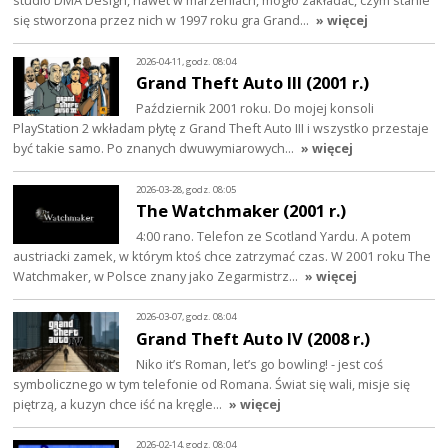
studio DMA Design, nawet w marzeniach, mogło zakładać, czym stanie
się stworzona przez nich w 1997 roku gra Grand…
» więcej
2026-04-11, godz. 08:04
Grand Theft Auto III (2001 r.)
Październik 2001 roku. Do mojej konsoli
PlayStation 2 wkładam płytę z Grand Theft Auto III i wszystko przestaje
być takie samo. Po znanych dwuwymiarowych…
» więcej
2026-03-28, godz. 08:05
The Watchmaker (2001 r.)
4:00 rano. Telefon ze Scotland Yardu. A potem
austriacki zamek, w którym ktoś chce zatrzymać czas. W 2001 roku The
Watchmaker, w Polsce znany jako Zegarmistrz…
» więcej
2026-03-07, godz. 08:04
Grand Theft Auto IV (2008 r.)
Niko it’s Roman, let’s go bowling! - jest coś
symbolicznego w tym telefonie od Romana. Świat się wali, misje się
piętrzą, a kuzyn chce iść na kręgle…
» więcej
2026-02-14, godz. 08:04