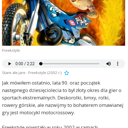
Freekstyle
Stare ale jare - Freekstyle (2002 r.)
Jak mówiłem ostatnio, lata 90. oraz początek
następnego dziesięciolecia to był złoty okres dla gier o
sportach ekstremalnych. Deskorolki, bmxy, rolki,
rowery górskie, ale nazwijmy to bohaterem omawianej
gry jest motocykl motocrossowy.
Freekstyle powstało w roku 2002 w ramach