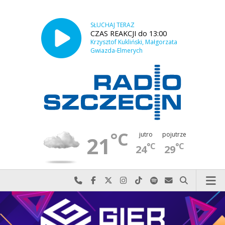
SŁUCHAJ TERAZ
CZAS REAKCJI do 13:00
Krzysztof Kukliński, Małgorzata
Gwiazda-Elmerych
°C
jutro
pojutrze
21
°C
°C
24
29
Najlepiej po prostu do nas zadzwoń
Odwiedź nas na Facebook-u
Odwiedź nas na X
Odwiedź nas na Instagram-ie
Odwiedź nas na TikTok-u
Szukaj nas na Spotify
Wyślij do nas w
Szukaj