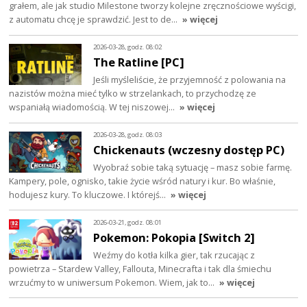
grałem, ale jak studio Milestone tworzy kolejne zręcznościowe wyścigi,
z automatu chcę je sprawdzić. Jest to de…
» więcej
2026-03-28, godz. 08:02
The Ratline [PC]
Jeśli myśleliście, że przyjemność z polowania na
nazistów można mieć tylko w strzelankach, to przychodzę ze
wspaniałą wiadomością. W tej niszowej…
» więcej
2026-03-28, godz. 08:03
Chickenauts (wczesny dostęp PC)
Wyobraź sobie taką sytuację – masz sobie farmę.
Kampery, pole, ognisko, takie życie wśród natury i kur. Bo właśnie,
hodujesz kury. To kluczowe. I którejś…
» więcej
2026-03-21, godz. 08:01
Pokemon: Pokopia [Switch 2]
Weźmy do kotła kilka gier, tak rzucając z
powietrza – Stardew Valley, Fallouta, Minecrafta i tak dla śmiechu
wrzućmy to w uniwersum Pokemon. Wiem, jak to…
» więcej