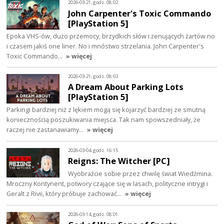
2026-03-21, godz. 08:02
John Carpenter's Toxic Commando
[PlayStation 5]
Epoka VHS-ów, dużo przemocy, brzydkich słów i żenujących żartów no
i czasem jakiś one liner. No i mnóstwo strzelania. John Carpenter's
Toxic Commando…
» więcej
2026-03-21, godz. 08:03
A Dream About Parking Lots
[PlayStation 5]
Parkingi bardziej niż z lękiem mogą się kojarzyć bardziej ze smutną
koniecznością poszukiwania miejsca. Tak nam spowszedniały, że
raczej nie zastanawiamy…
» więcej
2026-03-04, godz. 16:15
Reigns: The Witcher [PC]
Wyobraźcie sobie przez chwilę świat Wiedźmina.
Mroczny Kontynent, potwory czające się w lasach, polityczne intrygi i
Geralt z Rivii, który próbuje zachować…
» więcej
2026-03-14, godz. 08:01