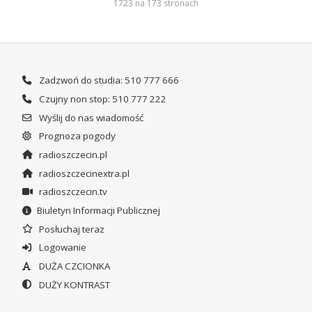
1723 na 173 stronach
Zadzwoń do studia: 510 777 666
Czujny non stop: 510 777 222
Wyślij do nas wiadomość
Prognoza pogody
radioszczecin.pl
radioszczecinextra.pl
radioszczecin.tv
Biuletyn Informacji Publicznej
Posłuchaj teraz
Logowanie
DUŻA CZCIONKA
DUŻY KONTRAST