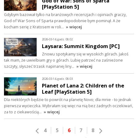
God of War: Sons of Sparta
[PlayStation 5]
Gdybym bazował tylko na branżowych recenzjach i opiniach graczy,
God of War Sons of Sparta prawdopodobnie bym pominął. A że
kocham serię z Kratosem w roli…
» więcej
2026-03-14, godz. 08:02
Laysara: Summit Kingdom [PC]
Znowu spotykamy się w wysokich górach. Jakoś
tak mam, że uwielbiam gry o górach. Lubię patrzeć na zaśnieżone
szczyty, słyszeć trzask napinanej liny…
» więcej
2026-03-14, godz. 08:03
Planet of Lana 2: Children of the
Leaf [PlayStation 5]
Dla niektórych będzie to powrót na planetę Novo; dla mnie - to jednak
pierwsza wycieczka. Wybrałam się więc na nią bez żadnych oczekiwań,
za to z ciekawością…
» więcej
4
5
6
7
8