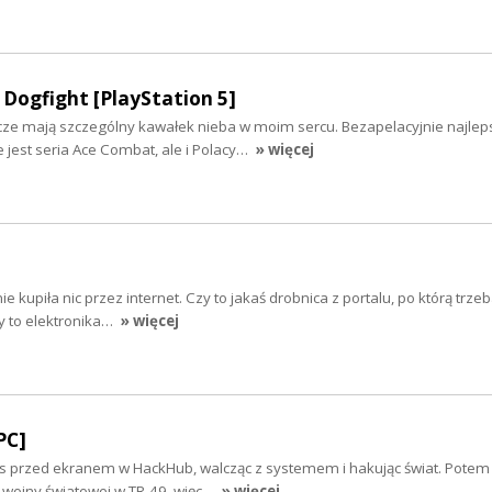
Dogfight [PlayStation 5]
icze mają szczególny kawałek nieba w moim sercu. Bezapelacyjnie najlep
e jest seria Ace Combat, ale i Polacy…
» więcej
e kupiła nic przez internet. Czy to jakaś drobnica z portalu, po którą trze
zy to elektronika…
» więcej
PC]
s przed ekranem w HackHub, walcząc z systemem i hakując świat. Potem
I wojny światowej w TR-49, więc…
» więcej