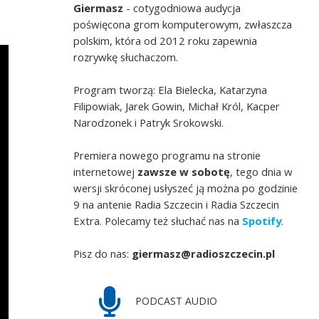
Giermasz
- cotygodniowa audycja
poświęcona grom komputerowym, zwłaszcza
polskim, która od 2012 roku zapewnia
rozrywkę słuchaczom.
Program tworzą: Ela Bielecka, Katarzyna
Filipowiak, Jarek Gowin, Michał Król, Kacper
Narodzonek i Patryk Srokowski.
Premiera nowego programu na stronie
internetowej
zawsze w sobotę
, tego dnia w
wersji skróconej usłyszeć ją można po godzinie
9 na antenie Radia Szczecin i Radia Szczecin
Extra. Polecamy też słuchać nas na
Spotify
.
Pisz do nas:
giermasz@radioszczecin.pl
PODCAST AUDIO