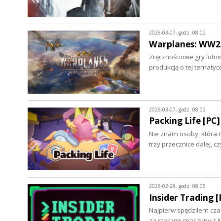
2026-03-07, godz. 08:02
Warplanes: WW2 
Zręcznościowe gry lotn
produkcją o tej tematyc
2026-03-07, godz. 08:03
Packing Life [PC]
Nie znam osoby, która ni
trzy przecznice dalej, c
2026-02-28, godz. 08:05
Insider Trading [
Najpierw spędziłem cza
za sterami maszyny z I