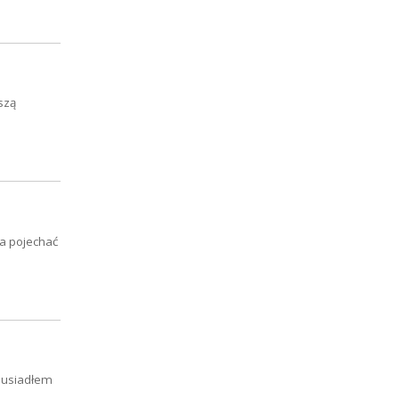
szą
ba pojechać
 usiadłem