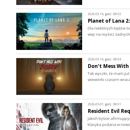
2026-03-14, godz. 08:03
Planet of Lana 2:
Dla niektórych będzie t
więc na nią bez żadnych
2026-03-14, godz. 08:04
Don't Mess With 
Tak wyszło, że mam już
wiewiórki czasem wrac
2026-03-07, godz. 08:01
Resident Evil Re
Jakich byście afirmując
klasyka podana w nowo