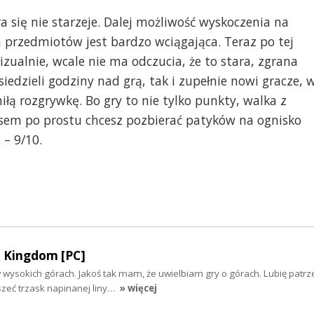
ra się nie starzeje. Dalej możliwość wyskoczenia na
h przedmiotów jest bardzo wciągająca. Teraz po tej
zualnie, wcale nie ma odczucia, że to stara, zgrana
siedzieli godziny nad grą, tak i zupełnie nowi gracze, 
łą rozgrywkę. Bo gry to nie tylko punkty, walka z
sem po prostu chcesz pozbierać patyków na ognisko
 – 9/10.
 Kingdom [PC]
wysokich górach. Jakoś tak mam, że uwielbiam gry o górach. Lubię patrz
szeć trzask napinanej liny…
» więcej