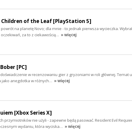
 Children of the Leaf [PlayStation 5]
o powrót na planetę Novo; dla mnie - to jednak pierwsza wycieczka. Wybra
 oczekiwań, za to z ciekawością…
» więcej
Bober [PC]
 doświadczenie w recenzowaniu gier z gryzoniami w roli głównej. Temat 
a jako anegdotka w różnych…
» więcej
quiem [Xbox Series X]
ych przymiotników nie użyli - zapewne będą pasować. Resident Evil Requie
czesnym wydaniu, która wyciska…
» więcej