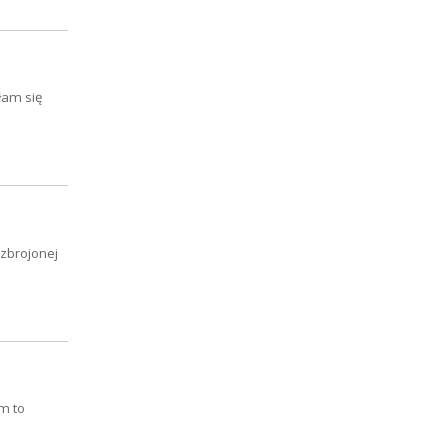
łam się
uzbrojonej
m to