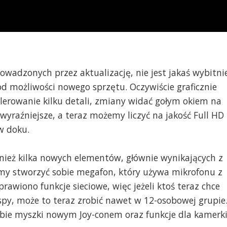
owadzonych przez aktualizację, nie jest jakaś wybitni
od możliwości nowego sprzętu. Oczywiście graficznie
olerowanie kilku detali, zmiany widać gołym okiem na
wyraźniejsze, a teraz możemy liczyć na jakość Full HD
 w doku.
ież kilka nowych elementów, głównie wynikających z
my stworzyć sobie megafon, który używa mikrofonu z
oprawiono funkcje sieciowe, więc jeżeli ktoś teraz chce
y, może to teraz zrobić nawet w 12-osobowej grupie
ybie myszki nowym Joy-conem oraz funkcje dla kamerki