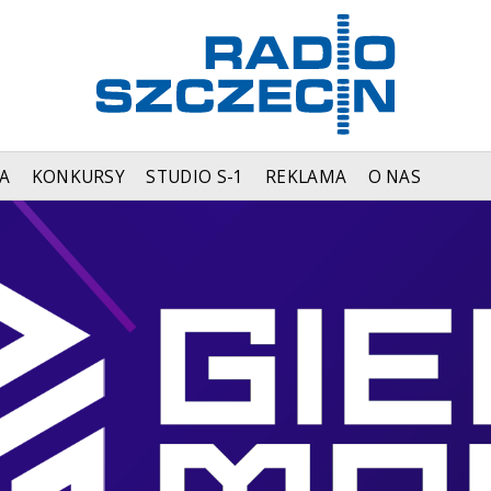
A
KONKURSY
STUDIO S-1
REKLAMA
O NAS