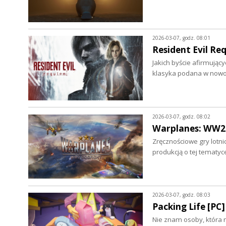
2026-03-07, godz. 08:01
Resident Evil Re
Jakich byście afirmując
klasyka podana w nowo
2026-03-07, godz. 08:02
Warplanes: WW2 
Zręcznościowe gry lotn
produkcją o tej tematyc
2026-03-07, godz. 08:03
Packing Life [PC]
Nie znam osoby, która ni