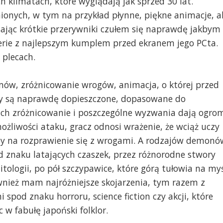
 klimatach, które wyglądają jak sprzed 30 lat.
nionych, w tym na przykład płynne, piękne animacje, a
ądając krótkie przerywniki czułem się naprawdę jakbym
ferie z najlepszym kumplem przed ekranem jego PCta.
 plecach.
omów, zróżnicowanie wrogów, animacja, o której przed
czy są naprawdę dopieszczone, dopasowane do
ich zróżnicowanie i poszczególne wyzwania dają ogro
ożliwości ataku, gracz odnosi wrażenie, że wciąż uczy
by na rozprawienie się z wrogami. A rodzajów demonó
od znaku latających czaszek, przez różnorodne stwory
ologii, po pół szczypawice, które górą tułowia na my
wnież mam najróżniejsze skojarzenia, tym razem z
spod znaku horroru, science fiction czy akcji, które
w fabułę japoński folklor.