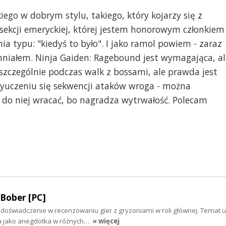
ego w dobrym stylu, takiego, który kojarzy się z
sekcji emeryckiej, której jestem honorowym członkiem
a typu: "kiedyś to było". I jako ramol powiem - zaraz
omniałem. Ninja Gaiden: Ragebound jest wymagająca, al
szczególnie podczas walk z bossami, ale prawda jest
 wyuczeniu się sekwencji ataków wroga - można
ę do niej wracać, bo nagradza wytrwałość. Polecam
Bober [PC]
 doświadczenie w recenzowaniu gier z gryzoniami w roli głównej. Temat 
a jako anegdotka w różnych…
» więcej