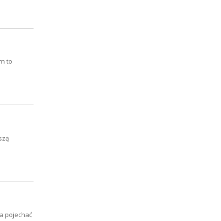
m to
szą
ba pojechać