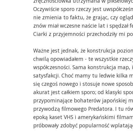
zręcznościówka utrzymana w pikselowych
Oczywiście sporo rzeczy jest uwspółcześ
nie zmienia to faktu, że grając, czy ogl
znów miał wczesne naście lat i spędzał 
Ciarki z przyjemności przechodziły mi po
Ważne jest jednak, że konstrukcja pozi
chwilą opowiadałem - te wszystkie rze
współczesności. Sama konstrukcja map, 
satysfakcji. Choć mamy tu ledwie kilka m
się czegoś nowego i stosuje nowe sposo
akurat jest całkiem sporo; od klasyki sp
przypominające bohaterów japońskiej mit
przywodzą filmowego Predatora. I tu ró
epoką kaset VHS i amerykańskimi filmami 
próbowały zdobyć popularność wplatając 