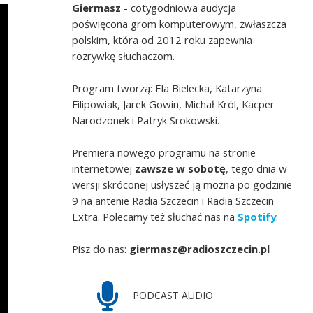
Giermasz
- cotygodniowa audycja
poświęcona grom komputerowym, zwłaszcza
polskim, która od 2012 roku zapewnia
rozrywkę słuchaczom.
Program tworzą: Ela Bielecka, Katarzyna
Filipowiak, Jarek Gowin, Michał Król, Kacper
Narodzonek i Patryk Srokowski.
Premiera nowego programu na stronie
internetowej
zawsze w sobotę
, tego dnia w
wersji skróconej usłyszeć ją można po godzinie
9 na antenie Radia Szczecin i Radia Szczecin
Extra. Polecamy też słuchać nas na
Spotify
.
Pisz do nas:
giermasz@radioszczecin.pl
PODCAST AUDIO