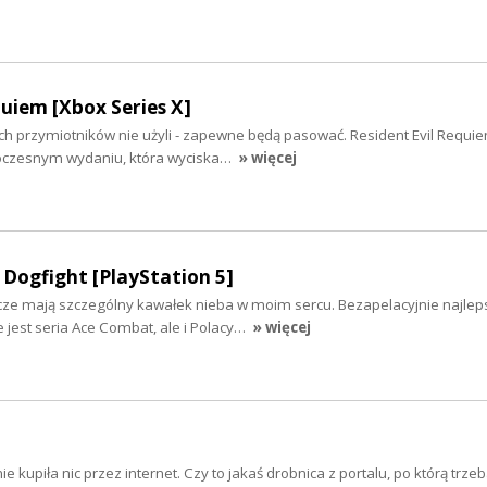
quiem [Xbox Series X]
ych przymiotników nie użyli - zapewne będą pasować. Resident Evil Requie
czesnym wydaniu, która wyciska…
» więcej
Dogfight [PlayStation 5]
icze mają szczególny kawałek nieba w moim sercu. Bezapelacyjnie najlep
e jest seria Ace Combat, ale i Polacy…
» więcej
e kupiła nic przez internet. Czy to jakaś drobnica z portalu, po którą trze