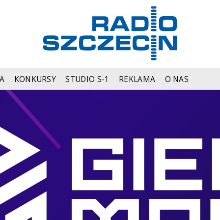
A
KONKURSY
STUDIO S-1
REKLAMA
O NAS