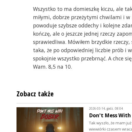
Wszystko to ma domieszkę kiczu, ale taki
miłymi, dobrze przeżytymi chwilami i w 
powoduje szybsze oddechy i kolejne zdani
kończę, ale o jeszcze jednej rzeczy zap
sprawiedliwa. Mówiłem brzydkie rzeczy, 
taka, że po odpowiedniej liczbie prób i
spokojnie wszystko przebrnąć. A chce si
Wam. 8,5 na 10.
Zobacz także
2026-03-14, godz. 08:04
Don't Mess With 
Tak wyszło, że mam już
wiewiórki czasem wrac