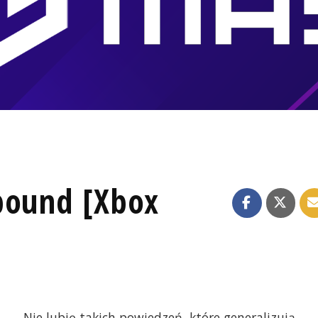
bound [Xbox
Nie lubię takich powiedzeń, które generalizują,