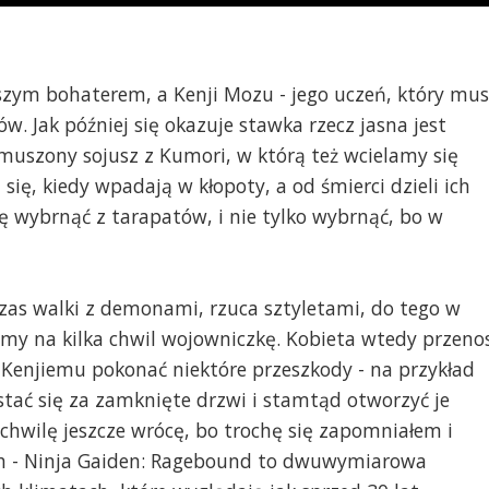
zym bohaterem, a Kenji Mozu - jego uczeń, który mus
w. Jak później się okazuje stawka rzecz jasna jest
ymuszony sojusz z Kumori, w którą też wcielamy się
 się, kiedy wpadają w kłopoty, a od śmierci dzieli ich
się wybrnąć z tarapatów, i nie tylko wybrnąć, bo w
as walki z demonami, rzuca sztyletami, do tego w
my na kilka chwil wojowniczkę. Kobieta wtedy przeno
 Kenjiemu pokonać niektóre przeszkody - na przykład
tać się za zamknięte drzwi i stamtąd otworzyć je
hwilę jeszcze wrócę, bo trochę się zapomniałem i
h - Ninja Gaiden: Ragebound to dwuwymiarowa