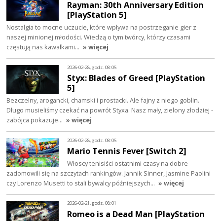
Rayman: 30th Anniversary Edition
[PlayStation 5]
Nostalgia to mocne uczucie, które wpływa na postrzeganie gier z
naszej minionej młodości. Wiedzą o tym twórcy, którzy czasami
częstują nas kawałkami…
» więcej
2026-02-28, godz. 08:05
Styx: Blades of Greed [PlayStation
5]
Bezczelny, arogancki, chamski i prostacki. Ale fajny z niego goblin.
Długo musieliśmy czekać na powrót Styxa. Nasz mały, zielony złodziej -
zabójca pokazuje…
» więcej
2026-02-28, godz. 08:05
Mario Tennis Fever [Switch 2]
Włoscy tenisiści ostatnimi czasy na dobre
zadomowili się na szczytach rankingów. Jannik Sinner, Jasmine Paolini
czy Lorenzo Musetti to stali bywalcy późniejszych…
» więcej
2026-02-21, godz. 08:01
Romeo is a Dead Man [PlayStation