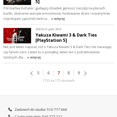
5]
Pół martwy bohater, gadający dziadek geniusz naszyty na plecach
kurtki, zbieranie warzyw w kosmosie, hodowanie drani i oceany krwi.
Uspokajam, japoński twórca…
» więcej
2026-02-21, godz. 08:01
Yakuza Kiwami 3 & Dark Ties
[PlayStation 5]
Nie jest łatwo napisać coś o Yakuza Kiwami 3 & Dark Ties nie narażając
się fanom serii. Łatwo tu o pomyłkę, łatwo też o potraktowanie
istotnych dla…
» więcej
5
6
7
8
9
1723 na 173 stronach
Zadzwoń do studia: 510 777 666
Czujny non stop: 510 777 222