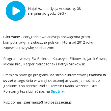
Najbliższa audycja w sobotę, 08
sierpnia po godz. 09:37
Giermasz
- cotygodniowa audycja poświęcona grom
komputerowym, zwłaszcza polskim, która od 2012 roku
zapewnia rozrywkę słuchaczom.
Program tworzą: Ela Bielecka, Katarzyna Filipowiak, Jarek Gowin,
Michał Król, Kacper Narodzonek i Patryk Srokowski.
Premiera nowego programu na stronie internetowej
zawsze w
sobotę
, tego dnia w wersji skróconej usłyszeć ją można po
godzinie 9 na antenie Radia Szczecin i Radia Szczecin Extra.
Polecamy też słuchać nas na
Spotify
.
Pisz do nas:
giermasz@radioszczecin.pl