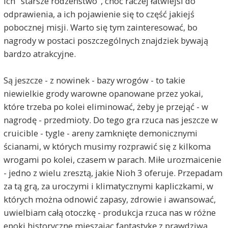
ich "starsze rodzeństwo", choć raczej łatwiejsi do
odprawienia, a ich pojawienie się to część jakiejś
pobocznej misji. Warto się tym zainteresować, bo
nagrody w postaci poszczególnych znajdziek bywają
bardzo atrakcyjne.
Są jeszcze - z nowinek - bazy wrogów - to takie
niewielkie grody warowne opanowane przez yokai,
które trzeba po kolei eliminować, żeby je przejąć - w
nagrodę - przedmioty. Do tego gra rzuca nas jeszcze w
cruicible - tygle - areny zamknięte demonicznymi
ścianami, w których musimy rozprawić się z kilkoma
wrogami po kolei, czasem w parach. Miłe urozmaicenie
- jedno z wielu zresztą, jakie Nioh 3 oferuje. Przepadam
za tą grą, za uroczymi i klimatycznymi kapliczkami, w
których można odnowić zapasy, zdrowie i awansować,
uwielbiam całą otoczkę - produkcja rzuca nas w różne
epoki historyczne mieszając fantastykę z prawdziwą