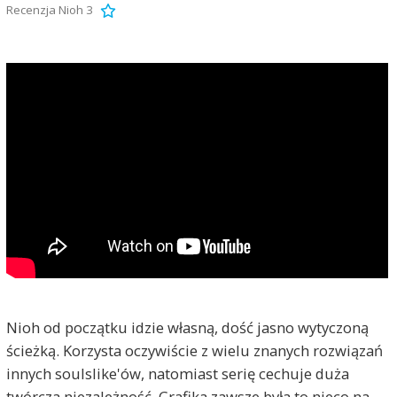
Recenzja Nioh 3
Nioh od początku idzie własną, dość jasno wytyczoną
ścieżką. Korzysta oczywiście z wielu znanych rozwiązań
innych soulslike'ów, natomiast serię cechuje duża
twórcza niezależność. Grafika zawsze była to nieco na