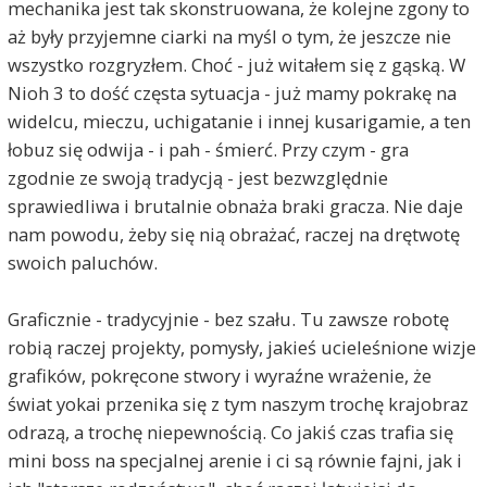
mechanika jest tak skonstruowana, że kolejne zgony to
aż były przyjemne ciarki na myśl o tym, że jeszcze nie
wszystko rozgryzłem. Choć - już witałem się z gąską. W
Nioh 3 to dość częsta sytuacja - już mamy pokrakę na
widelcu, mieczu, uchigatanie i innej kusarigamie, a ten
łobuz się odwija - i pah - śmierć. Przy czym - gra
zgodnie ze swoją tradycją - jest bezwzględnie
sprawiedliwa i brutalnie obnaża braki gracza. Nie daje
nam powodu, żeby się nią obrażać, raczej na drętwotę
swoich paluchów.
Graficznie - tradycyjnie - bez szału. Tu zawsze robotę
robią raczej projekty, pomysły, jakieś ucieleśnione wizje
grafików, pokręcone stwory i wyraźne wrażenie, że
świat yokai przenika się z tym naszym trochę krajobraz
odrazą, a trochę niepewnością. Co jakiś czas trafia się
mini boss na specjalnej arenie i ci są równie fajni, jak i