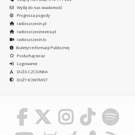
Wyślij do nas wiadomość
Prognoza pogody
radioszczecin.pl
radioszczecinextra.pl
radioszczecin.tv
Biuletyn Informacji Publicznej
Posłuchaj teraz
Logowanie
DUŻA CZCIONKA
DUŻY KONTRAST