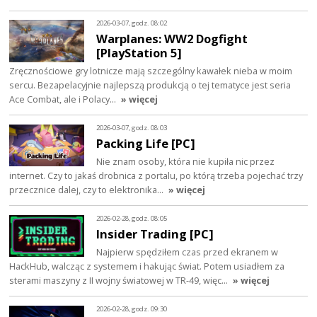
2026-03-07, godz. 08:02
Warplanes: WW2 Dogfight
[PlayStation 5]
Zręcznościowe gry lotnicze mają szczególny kawałek nieba w moim
sercu. Bezapelacyjnie najlepszą produkcją o tej tematyce jest seria
Ace Combat, ale i Polacy…
» więcej
2026-03-07, godz. 08:03
Packing Life [PC]
Nie znam osoby, która nie kupiła nic przez
internet. Czy to jakaś drobnica z portalu, po którą trzeba pojechać trzy
przecznice dalej, czy to elektronika…
» więcej
2026-02-28, godz. 08:05
Insider Trading [PC]
Najpierw spędziłem czas przed ekranem w
HackHub, walcząc z systemem i hakując świat. Potem usiadłem za
sterami maszyny z II wojny światowej w TR-49, więc…
» więcej
2026-02-28, godz. 09:30