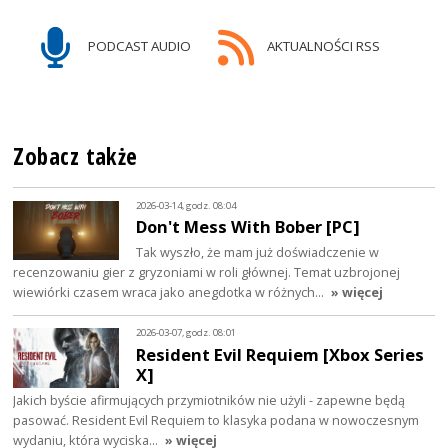
PODCAST AUDIO
AKTUALNOŚCI RSS
Zobacz także
2026-03-14, godz. 08:04
Don't Mess With Bober [PC]
Tak wyszło, że mam już doświadczenie w
recenzowaniu gier z gryzoniami w roli głównej. Temat uzbrojonej
wiewiórki czasem wraca jako anegdotka w różnych…
» więcej
2026-03-07, godz. 08:01
Resident Evil Requiem [Xbox Series
X]
Jakich byście afirmujących przymiotników nie użyli - zapewne będą
pasować. Resident Evil Requiem to klasyka podana w nowoczesnym
wydaniu, która wyciska…
» więcej