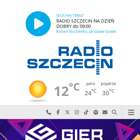
SŁUCHAJ TERAZ
RADIO SZCZECIN NA DZIEŃ
DOBRY do 09:00
Robert Bochenko, Jarosław Gowin
°C
jutro
pojutrze
12
°C
°C
24
30
Najlepiej po prostu do nas zadzwoń
Odwiedź nas na Facebook-u
Odwiedź nas na X
Odwiedź nas na Instagram-ie
Odwiedź nas na TikTok-u
Szukaj nas na Spotify
Wyślij do nas w
Szukaj