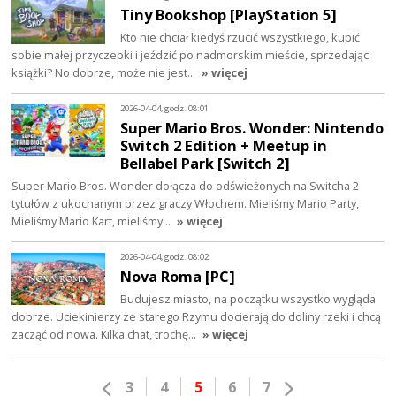
Tiny Bookshop [PlayStation 5]
Kto nie chciał kiedyś rzucić wszystkiego, kupić
sobie małej przyczepki i jeździć po nadmorskim mieście, sprzedając
książki? No dobrze, może nie jest…
» więcej
2026-04-04, godz. 08:01
Super Mario Bros. Wonder: Nintendo
Switch 2 Edition + Meetup in
Bellabel Park [Switch 2]
Super Mario Bros. Wonder dołącza do odświeżonych na Switcha 2
tytułów z ukochanym przez graczy Włochem. Mieliśmy Mario Party,
Mieliśmy Mario Kart, mieliśmy…
» więcej
2026-04-04, godz. 08:02
Nova Roma [PC]
Budujesz miasto, na początku wszystko wygląda
dobrze. Uciekinierzy ze starego Rzymu docierają do doliny rzeki i chcą
zacząć od nowa. Kilka chat, trochę…
» więcej
3
4
5
6
7