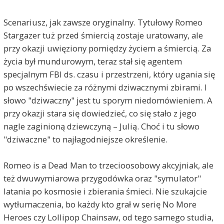
Scenariusz, jak zawsze oryginalny. Tytułowy Romeo
Stargazer tuż przed śmiercią zostaje uratowany, ale
przy okazji uwięziony pomiędzy życiem a śmiercią. Za
życia był mundurowym, teraz stał się agentem
specjalnym FBI ds. czasu i przestrzeni, który ugania się
po wszechświecie za różnymi dziwacznymi zbirami. I
słowo "dziwaczny" jest tu sporym niedomówieniem. A
przy okazji stara się dowiedzieć, co się stało z jego
nagle zaginioną dziewczyną – Julią. Choć i tu słowo
"dziwaczne" to najłagodniejsze określenie.
Romeo is a Dead Man to trzecioosobowy akcyjniak, ale
też dwuwymiarowa przygodówka oraz "symulator"
latania po kosmosie i zbierania śmieci. Nie szukajcie
wytłumaczenia, bo każdy kto grał w serię No More
Heroes czy Lollipop Chainsaw, od tego samego studia,