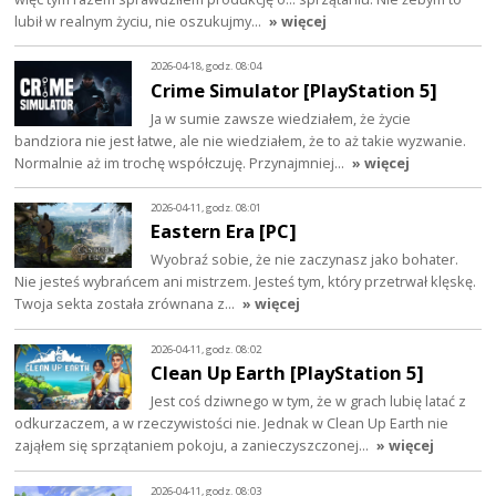
lubił w realnym życiu, nie oszukujmy…
» więcej
2026-04-18, godz. 08:04
Crime Simulator [PlayStation 5]
Ja w sumie zawsze wiedziałem, że życie
bandziora nie jest łatwe, ale nie wiedziałem, że to aż takie wyzwanie.
Normalnie aż im trochę współczuję. Przynajmniej…
» więcej
2026-04-11, godz. 08:01
Eastern Era [PC]
Wyobraź sobie, że nie zaczynasz jako bohater.
Nie jesteś wybrańcem ani mistrzem. Jesteś tym, który przetrwał klęskę.
Twoja sekta została zrównana z…
» więcej
2026-04-11, godz. 08:02
Clean Up Earth [PlayStation 5]
Jest coś dziwnego w tym, że w grach lubię latać z
odkurzaczem, a w rzeczywistości nie. Jednak w Clean Up Earth nie
zająłem się sprzątaniem pokoju, a zanieczyszczonej…
» więcej
2026-04-11, godz. 08:03