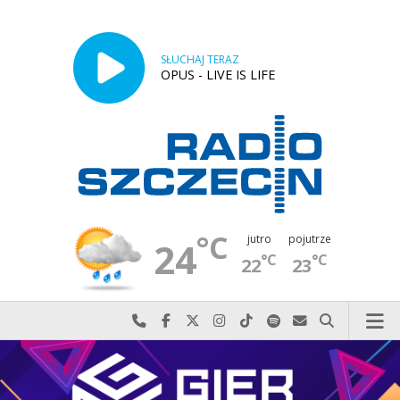
SŁUCHAJ TERAZ
OPUS - LIVE IS LIFE
°C
jutro
pojutrze
24
°C
°C
22
23
Najlepiej po prostu do nas zadzwoń
Odwiedź nas na Facebook-u
Odwiedź nas na X
Odwiedź nas na Instagram-ie
Odwiedź nas na TikTok-u
Szukaj nas na Spotify
Wyślij do nas w
Szukaj