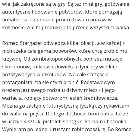
wie, jak zakręcone są te gry. Są też mini gry, gotowanie,
autentyczne hodowanie potworów, które pomagają
bohaterowi i zbieranie produktów do potraw w
kosmosie. Ale ta produkcja to przede wszystkim walka.
Romeo Stargazer odwiedza kilka lokacji, a w każdej z
nich czeka cała gama potworów, które chcą zrobić mu
krzywdę. Od zombiakopodobnych, poprzez mutacje
skorpionów, miksów człowieka i dyni, czy wielkich,
pozszywanych wielkoludów. Na całe szczęście
protagonista ma się czym bronić. Podstawowym
orężem jest swego rodzaju dziwny miecz - i jego
wariacja, robiący potworom jesień średniowiecza.
Można go zastąpić futurystyczną tyczką czy rękawicami
do walki na pięści. Do tego dochodzi broń palna, także
w liczbie 4 sztuk: pistolet, shotgun, karabin i bazooka.
Wybieram po jednej i ruszam robić masakrę. Bo Romeo