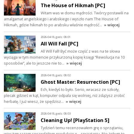
The House of Hikmah [PC]
Witam was w domu mądrości. Twórcy postawili na
amalgamat angielskiego i arabskiego i wyszło nam The House of
Hikmah, gdzie hikmah to po arabsku właśnie mądrość…
» więcej
2026-04-18, godz. 08:01
All Will Fall [PC]
All Will Fall! Być może część z was na te słowa
wyciąga w tym momencie przykurzoną kopię księgi “Rewolucja na 10
sposobów”, ale to jeszcze nie to…
» więcej
2026-04-18, godz. 08:02
Ghost Master: Resurrection [PC]
Ech, kiedyś to było. Serio, wracasz ze szkoły,
plecak gdzieś w kąt, komputer odpala się wolniej, niż zdążysz zrobić
herbatę. I już wiesz, że spędzisz…
» więcej
2026-04-18, godz. 08:03
Cleaning Up! [PlayStation 5]
Tydzień temu recenzowałem grę o sprzątaniu,
więc tym razem sprawdziłem produkcję o... sprzątaniu. Nie żebym to