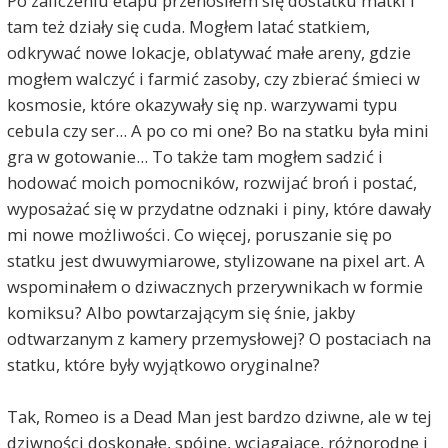
Po zaliczeniu etapu przenosiłem się dostatku matki i
tam też działy się cuda. Mogłem latać statkiem,
odkrywać nowe lokacje, oblatywać małe areny, gdzie
mogłem walczyć i farmić zasoby, czy zbierać śmieci w
kosmosie, które okazywały się np. warzywami typu
cebula czy ser... A po co mi one? Bo na statku była mini
gra w gotowanie... To także tam mogłem sadzić i
hodować moich pomocników, rozwijać broń i postać,
wyposażać się w przydatne odznaki i piny, które dawały
mi nowe możliwości. Co więcej, poruszanie się po
statku jest dwuwymiarowe, stylizowane na pixel art. A
wspominałem o dziwacznych przerywnikach w formie
komiksu? Albo powtarzającym się śnie, jakby
odtwarzanym z kamery przemysłowej? O postaciach na
statku, które były wyjątkowo oryginalne?
Tak, Romeo is a Dead Man jest bardzo dziwne, ale w tej
dziwności doskonałe, spójne, wciągające, różnorodne i