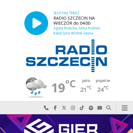
SŁUCHAJ TERAZ
RADIO SZCZECIN NA
WIECZÓR do 04:00
Agata Rokicka, Anna Kolmer,
Katarzyna Wolnik-Sayna
°C
jutro
pojutrze
19
°C
°C
21
24
Najlepiej po prostu do nas zadzwoń
Odwiedź nas na Facebook-u
Odwiedź nas na X
Odwiedź nas na Instagram-ie
Odwiedź nas na TikTok-u
Szukaj nas na Spotify
Wyślij do nas w
Szukaj