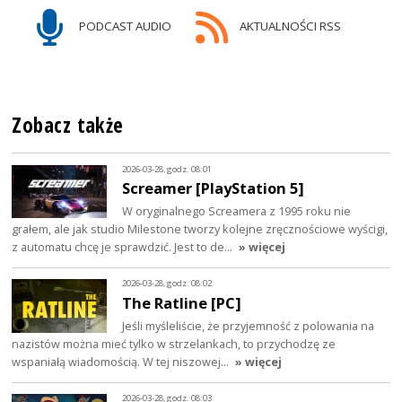
PODCAST AUDIO
AKTUALNOŚCI RSS
Zobacz także
2026-03-28, godz. 08:01
Screamer [PlayStation 5]
W oryginalnego Screamera z 1995 roku nie
grałem, ale jak studio Milestone tworzy kolejne zręcznościowe wyścigi,
z automatu chcę je sprawdzić. Jest to de…
» więcej
2026-03-28, godz. 08:02
The Ratline [PC]
Jeśli myśleliście, że przyjemność z polowania na
nazistów można mieć tylko w strzelankach, to przychodzę ze
wspaniałą wiadomością. W tej niszowej…
» więcej
2026-03-28, godz. 08:03