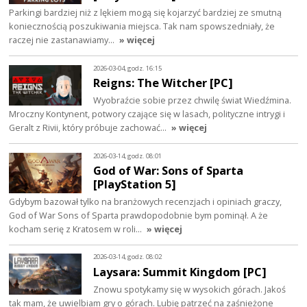
Parkingi bardziej niż z lękiem mogą się kojarzyć bardziej ze smutną
koniecznością poszukiwania miejsca. Tak nam spowszedniały, że
raczej nie zastanawiamy…
» więcej
2026-03-04, godz. 16:15
Reigns: The Witcher [PC]
Wyobraźcie sobie przez chwilę świat Wiedźmina.
Mroczny Kontynent, potwory czające się w lasach, polityczne intrygi i
Geralt z Rivii, który próbuje zachować…
» więcej
2026-03-14, godz. 08:01
God of War: Sons of Sparta
[PlayStation 5]
Gdybym bazował tylko na branżowych recenzjach i opiniach graczy,
God of War Sons of Sparta prawdopodobnie bym pominął. A że
kocham serię z Kratosem w roli…
» więcej
2026-03-14, godz. 08:02
Laysara: Summit Kingdom [PC]
Znowu spotykamy się w wysokich górach. Jakoś
tak mam, że uwielbiam gry o górach. Lubię patrzeć na zaśnieżone