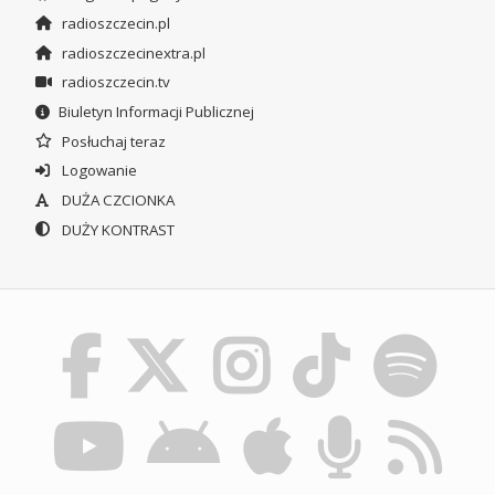
radioszczecin.pl
radioszczecinextra.pl
radioszczecin.tv
Biuletyn Informacji Publicznej
Posłuchaj teraz
Logowanie
DUŻA CZCIONKA
DUŻY KONTRAST