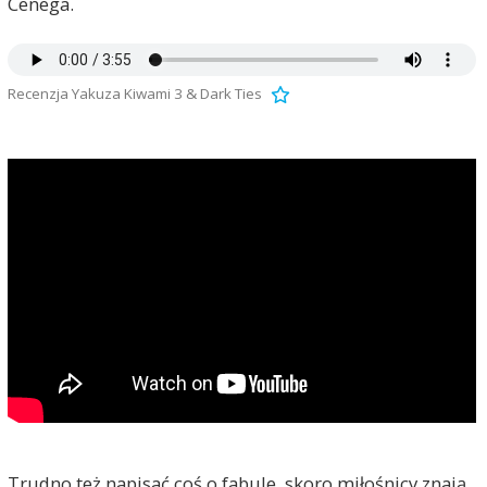
Cenega.
Recenzja Yakuza Kiwami 3 & Dark Ties
Trudno też napisać coś o fabule, skoro miłośnicy znają