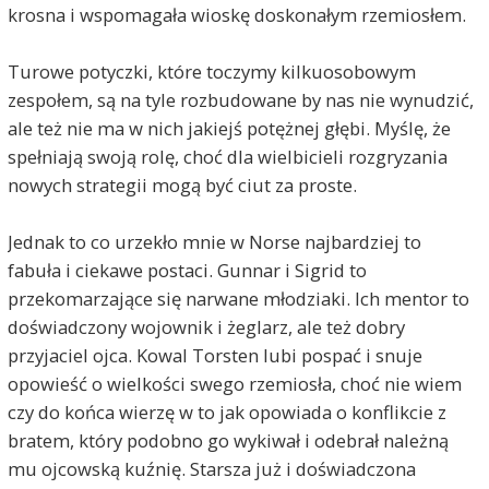
krosna i wspomagała wioskę doskonałym rzemiosłem.
Turowe potyczki, które toczymy kilkuosobowym
zespołem, są na tyle rozbudowane by nas nie wynudzić,
ale też nie ma w nich jakiejś potężnej głębi. Myślę, że
spełniają swoją rolę, choć dla wielbicieli rozgryzania
nowych strategii mogą być ciut za proste.
Jednak to co urzekło mnie w Norse najbardziej to
fabuła i ciekawe postaci. Gunnar i Sigrid to
przekomarzające się narwane młodziaki. Ich mentor to
doświadczony wojownik i żeglarz, ale też dobry
przyjaciel ojca. Kowal Torsten lubi pospać i snuje
opowieść o wielkości swego rzemiosła, choć nie wiem
czy do końca wierzę w to jak opowiada o konflikcie z
bratem, który podobno go wykiwał i odebrał należną
mu ojcowską kuźnię. Starsza już i doświadczona