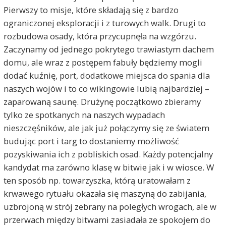
Pierwszy to misje, które składają się z bardzo
ograniczonej eksploracji i z turowych walk. Drugi to
rozbudowa osady, która przycupnęła na wzgórzu.
Zaczynamy od jednego pokrytego trawiastym dachem
domu, ale wraz z postępem fabuły będziemy mogli
dodać kuźnię, port, dodatkowe miejsca do spania dla
naszych wojów i to co wikingowie lubią najbardziej –
zaparowaną saunę. Drużynę początkowo zbieramy
tylko ze spotkanych na naszych wypadach
nieszczęśników, ale jak już połączymy się ze światem
budując port i targ to dostaniemy możliwość
pozyskiwania ich z pobliskich osad. Każdy potencjalny
kandydat ma zarówno klasę w bitwie jak i w wiosce. W
ten sposób np. towarzyszka, którą uratowałam z
krwawego rytuału okazała się maszyną do zabijania,
uzbrojoną w strój zebrany na poległych wrogach, ale w
przerwach między bitwami zasiadała ze spokojem do