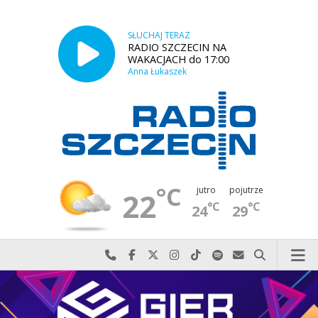
SŁUCHAJ TERAZ
RADIO SZCZECIN NA
WAKACJACH do 17:00
Anna Łukaszek
°C
jutro
pojutrze
22
°C
°C
24
29
Najlepiej po prostu do nas zadzwoń
Odwiedź nas na Facebook-u
Odwiedź nas na X
Odwiedź nas na Instagram-ie
Odwiedź nas na TikTok-u
Szukaj nas na Spotify
Wyślij do nas w
Szukaj