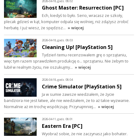
2026-04-18, godz. 08:02
Ghost Master: Resurrection [PC]
Ech, kiedyś to było. Serio, wracasz ze szkoły,
plecak gdzieś w kąt, komputer odpala się wolniej, niż zdążysz zrobić
herbatę. I już wiesz, że spędzisz…
» więcej
2026-04-18, godz. 08:03
Cleaning Up! [PlayStation 5]
Tydzień temu recenzowałem grę o sprzątaniu,
więc tym razem sprawdziłem produkcję o... sprzątaniu. Nie żebym to
lubił w realnym życiu, nie oszukujmy…
» więcej
2026-04-18, godz. 08:04
Crime Simulator [PlayStation 5]
Ja w sumie zawsze wiedziałem, że życie
bandziora nie jest łatwe, ale nie wiedziałem, że to aż takie wyzwanie.
Normalnie aż im trochę współczuję. Przynajmniej…
» więcej
2026-04-11, godz. 08:01
Eastern Era [PC]
Wyobraź sobie, że nie zaczynasz jako bohater.