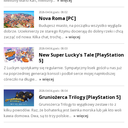
Mieliśmy Mario Kart, mieliśmy…
» więcej
2026-04-04, godz. 08:02
Nova Roma [PC]
Budujesz miasto, na początku wszystko wygląda
dobrze. Uciekinierzy ze starego Rzymu docierają do doliny rzeki i chcą
zacząć od nowa. Kilka chat, trochę…
» więcej
2026-04-04, godz. 08:03
New Super Lucky's Tale [PlayStation
5]
Z Luckym spotykamy się regularnie. Sympatyczny lisek gościł u nas już
na poprzedniej generacji konsol i podbił serce mojej najmłodszej
córeczki na długie…
» więcej
2026-04-04, godz. 08:04
Gruniożerca Trilogy [PlayStation 5]
Gruniożerca Trilogy to wyjątkowy zestaw i to z
kilku powodów. Raz, że bohaterką jest świnka morska lub jak kto woli
kawia domowa. Dwa, są to trzy polskie…
» więcej