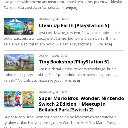
Nie jesteś wybrańcem ani mistrzem. Jesteś tym, który przetrwał klęskę.
Twoja sekta została zrównana z…
» więcej
2026-04-11, godz. 08:02
Clean Up Earth [PlayStation 5]
Jest coś dziwnego w tym, że w grach lubię latać z
odkurzaczem, a w rzeczywistości nie. Jednak w Clean Up Earth nie
zająłem się sprzątaniem pokoju, a zanieczyszczonej…
» więcej
2026-04-11, godz. 08:03
Tiny Bookshop [PlayStation 5]
Kto nie chciał kiedyś rzucić wszystkiego, kupić
sobie małej przyczepki i jeździć po nadmorskim mieście, sprzedając
książki? No dobrze, może nie jest…
» więcej
2026-04-04, godz. 08:01
Super Mario Bros. Wonder: Nintendo
Switch 2 Edition + Meetup in
Bellabel Park [Switch 2]
Super Mario Bros. Wonder dołącza do odświeżonych na Switcha 2
tytułów z ukochanym przez graczy Włochem. Mieliśmy Mario Party,