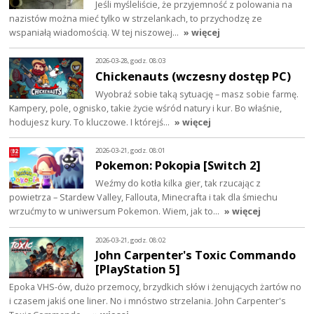
Jeśli myśleliście, że przyjemność z polowania na
nazistów można mieć tylko w strzelankach, to przychodzę ze
wspaniałą wiadomością. W tej niszowej…
» więcej
2026-03-28, godz. 08:03
Chickenauts (wczesny dostęp PC)
Wyobraź sobie taką sytuację – masz sobie farmę.
Kampery, pole, ognisko, takie życie wśród natury i kur. Bo właśnie,
hodujesz kury. To kluczowe. I którejś…
» więcej
2026-03-21, godz. 08:01
Pokemon: Pokopia [Switch 2]
Weźmy do kotła kilka gier, tak rzucając z
powietrza – Stardew Valley, Fallouta, Minecrafta i tak dla śmiechu
wrzućmy to w uniwersum Pokemon. Wiem, jak to…
» więcej
2026-03-21, godz. 08:02
John Carpenter's Toxic Commando
[PlayStation 5]
Epoka VHS-ów, dużo przemocy, brzydkich słów i żenujących żartów no
i czasem jakiś one liner. No i mnóstwo strzelania. John Carpenter's