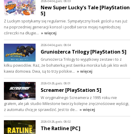
2026-04-04, godz. 08:03
New Super Lucky's Tale [PlayStation
5]
Z Luckym spotykamy się regularnie. Sympatyczny lisek gościł u nas już
na poprzedniej generacji konsol i podbił serce mojej najmłodszej
córeczki na długie…
» więcej
2026-04-04, godz. 08:04
Gruniożerca Trilogy [PlayStation 5]
Gruniożerca Trilogy to wyjątkowy zestaw i to z
kilku powodów. Raz, że bohaterką jest świnka morska lub jak kto woli
kawia domowa. Dwa, są to trzy polskie…
» więcej
2026-03-28, godz. 08:01
Screamer [PlayStation 5]
W oryginalnego Screamera z 1995 roku nie
grałem, ale jak studio Milestone tworzy kolejne zręcznościowe wyścigi,
z automatu chcę je sprawdzić. Jest to de…
» więcej
2026-03-28, godz. 08:02
The Ratline [PC]