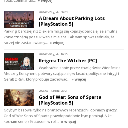
Toxic Commando…
» więcej
2026-03-21, godz. 08:03
A Dream About Parking Lots
[PlayStation 5]
Parkingi bardziej niż z lękiem mogą się kojarzyć bardziej ze smutną
koniecznością poszukiwania miejsca. Tak nam spowszedniały, że
raczej nie zastanawiamy…
» więcej
2026-03-04, godz. 16:15
Reigns: The Witcher [PC]
Wyobraźcie sobie przez chwilę świat Wiedźmina.
Mroczny Kontynent, potwory czające się w lasach, polityczne intrygi i
Geralt z Rivii, który próbuje zachować…
» więcej
2026-03-14, godz. 08:01
God of War: Sons of Sparta
[PlayStation 5]
Gdybym bazował tylko na branżowych recenzjach i opiniach graczy,
God of War Sons of Sparta prawdopodobnie bym pominął. A że
kocham serię z Kratosem w roli…
» więcej