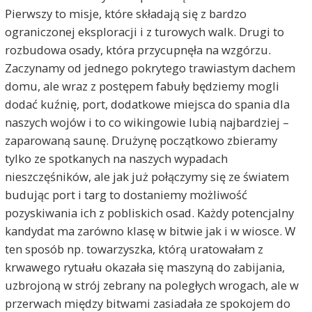
Pierwszy to misje, które składają się z bardzo
ograniczonej eksploracji i z turowych walk. Drugi to
rozbudowa osady, która przycupnęła na wzgórzu.
Zaczynamy od jednego pokrytego trawiastym dachem
domu, ale wraz z postępem fabuły będziemy mogli
dodać kuźnię, port, dodatkowe miejsca do spania dla
naszych wojów i to co wikingowie lubią najbardziej –
zaparowaną saunę. Drużynę początkowo zbieramy
tylko ze spotkanych na naszych wypadach
nieszczęśników, ale jak już połączymy się ze światem
budując port i targ to dostaniemy możliwość
pozyskiwania ich z pobliskich osad. Każdy potencjalny
kandydat ma zarówno klasę w bitwie jak i w wiosce. W
ten sposób np. towarzyszka, którą uratowałam z
krwawego rytuału okazała się maszyną do zabijania,
uzbrojoną w strój zebrany na poległych wrogach, ale w
przerwach między bitwami zasiadała ze spokojem do