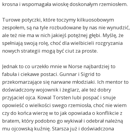
krosna i wspomagała wioskę doskonałym rzemiosłem.
Turowe potyczki, które toczymy kilkuosobowym
zespołem, są na tyle rozbudowane by nas nie wynudzić,
ale też nie ma w nich jakiejś potężnej głębi. Myślę, że
spełniają swoją rolę, choć dla wielbicieli rozgryzania
nowych strategii mogą być ciut za proste.
Jednak to co urzekło mnie w Norse najbardziej to
fabuła i ciekawe postaci. Gunnar i Sigrid to
przekomarzające się narwane młodziaki. Ich mentor to
doświadczony wojownik i żeglarz, ale też dobry
przyjaciel ojca. Kowal Torsten lubi pospać i snuje
opowieść o wielkości swego rzemiosła, choć nie wiem
czy do końca wierzę w to jak opowiada o konflikcie z
bratem, który podobno go wykiwał i odebrał należną
mu ojcowską kuźnię. Starsza już i doświadczona