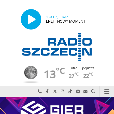
SŁUCHAJ TERAZ
ENEJ - NOWY MOMENT
°C
jutro
pojutrze
13
°C
°C
27
22
Najlepiej po prostu do nas zadzwoń
Odwiedź nas na Facebook-u
Odwiedź nas na X
Odwiedź nas na Instagram-ie
Odwiedź nas na TikTok-u
Szukaj nas na Spotify
Wyślij do nas w
Szukaj