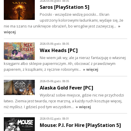
2026-05-09, godz. 08:05
Saros [PlayStation 5]
Pociski - wszędzie widzę pociski... Ekran
upstrzony kolorowymi ładunkami, wydaje się, że
nie ma szans na uniknięcie obrażeń, bo wrogów jest zazwyczaj…
»
więcej
2026-05-09, godz. 08:05
Wax Heads [PC]
Nie wiem jak wy, ale ja nieraz fantazjuję o własnej
księgarni albo sklepie papierniczym. Ah, obcować z prawdziwym
papierem, z książkami, z ręcznie robionymi…
» więcej
2026-05-09, godz. 08:05
Alaska Gold Fever [PC]
Wyobraź sobie miejsce, gdzie nic nie przychodzi
łatwo. Ziemia jest twarda, ręce marzną, a każdy ruch kosztuje więcej,
niż myślisz. I gdzieś pod tym wszystkim…
» więcej
2026-05-02, godz. 08:01
Mouse: P.I. For Hire [PlayStation 5]