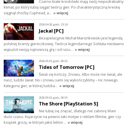
Czarno-białe kreskówki mają swój niepodrabialny
klimat, po który lubią sięgać twórcy gier. Po charakterystyczną kreskę
sięgnął choćby Cuphead, a…
» więcej
2026-04-28, godz. 23:24
Jackal [PC]
Bezapelacyjnie Michał Marcinkowski jest legendą
polskiej branży giereczkowej. Twórca legendarnego Soldata niedawno
wypuścił swoją najnowszą grę i od razu…
» więcej
2026-05-02, godz. 08:02
Tides of Tomorrow [PC]
Świat się kończy. Znowu. Albo może nie świat, ale
nasz, ludzki świat. No i znowu sami się wykończyliśmy – nic nowego.
Kategoria gier, w której ludzka…
» więcej
2026-05-02, godz. 08:03
The Shore [PlayStation 5]
Nie lubię się znęcać, dlatego nie zabiorę Wam
dużo czasu. Kojarzycie na pewno taki motyw z reklam filmów, gier czy
książek grozy, w którym jakiś lektor…
» więcej