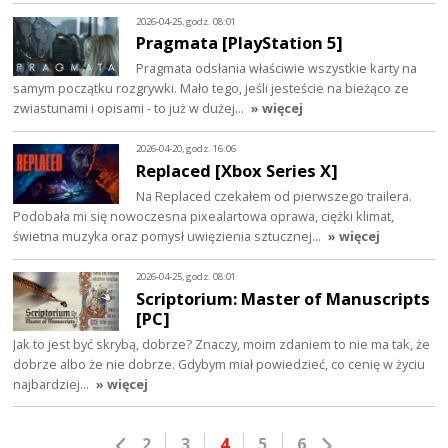
2026-04-25, godz. 08:01
Pragmata [PlayStation 5]
Pragmata odsłania właściwie wszystkie karty na
samym początku rozgrywki. Mało tego, jeśli jesteście na bieżąco ze
zwiastunami i opisami - to już w dużej…
» więcej
2026-04-20, godz. 16:06
Replaced [Xbox Series X]
Na Replaced czekałem od pierwszego trailera.
Podobała mi się nowoczesna pixealartowa oprawa, ciężki klimat,
świetna muzyka oraz pomysł uwięzienia sztucznej…
» więcej
2026-04-25, godz. 08:01
Scriptorium: Master of Manuscripts
[PC]
Jak to jest być skrybą, dobrze? Znaczy, moim zdaniem to nie ma tak, że
dobrze albo że nie dobrze. Gdybym miał powiedzieć, co cenię w życiu
najbardziej…
» więcej
2
3
4
5
6