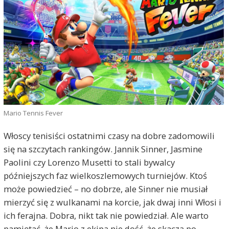
Mario Tennis Fever
Włoscy tenisiści ostatnimi czasy na dobre zadomowili
się na szczytach rankingów. Jannik Sinner, Jasmine
Paolini czy Lorenzo Musetti to stali bywalcy
późniejszych faz wielkoszlemowych turniejów. Ktoś
może powiedzieć – no dobrze, ale Sinner nie musiał
mierzyć się z wulkanami na korcie, jak dwaj inni Włosi i
ich ferajna. Dobra, nikt tak nie powiedział. Ale warto
pamiętać, że Mario z ekipą nie dość, że skaczą po