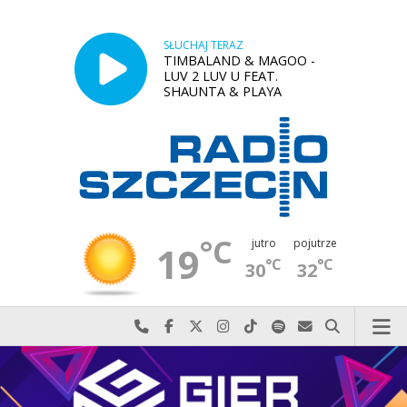
SŁUCHAJ TERAZ
TIMBALAND & MAGOO -
LUV 2 LUV U FEAT.
SHAUNTA & PLAYA
°C
jutro
pojutrze
19
°C
°C
30
32
Najlepiej po prostu do nas zadzwoń
Odwiedź nas na Facebook-u
Odwiedź nas na X
Odwiedź nas na Instagram-ie
Odwiedź nas na TikTok-u
Szukaj nas na Spotify
Wyślij do nas w
Szukaj