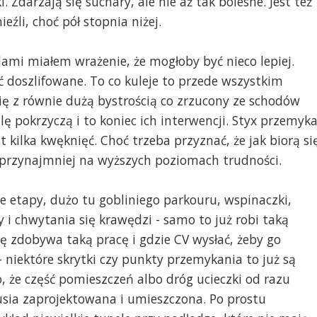
 Zdarzają się suchary, ale nie aż tak bolesne. Jest też
eźli, choć pół stopnia niżej.
lami miałem wrażenie, że mogłoby być nieco lepiej.
ć doszlifowane. To co kuleje to przede wszystkim
ię z równie dużą bystrością co zrzucony ze schodów
ilę pokrzyczą i to koniec ich interwencji. Styx przemyk
t kilka kwęknięć. Choć trzeba przyznać, że jak biorą si
, przynajmniej na wyższych poziomach trudności.
 etapy, dużo tu gobliniego parkouru, wspinaczki,
 i chwytania się krawędzi - samo to już robi taką
się zdobywa taką pracę i gdzie CV wysłać, żeby go
 - niektóre skrytki czy punkty przemykania to już są
, że część pomieszczeń albo dróg ucieczki od razu
usia zaprojektowana i umieszczona. Po prostu