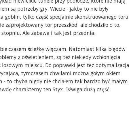
kład niewielkie tunele przy podłodze, które nie mają
m są potrzeby gry. Wiecie - jakby to nie były
ta goblin, tylko część specjalnie skonstruowanego toru
nie zaprojektowany tor przeszkód, ale chodziło o to,
stopniu. Ale zabawa i tak jest przednia.
sobie czasem ścieżkę włączam. Natomiast kilka błędów
oblemy z oświetleniem, są też niekiedy wchłonięcia
 losowym miejscu. Do poprawki jest tez optymalizacja
hwycająca, tymczasem chwilami można gołym okiem
ym - to chyba nigdy nie chciałem tak bardzo być małym
wdę charakterny ten Styx. Dźwiga dużą część