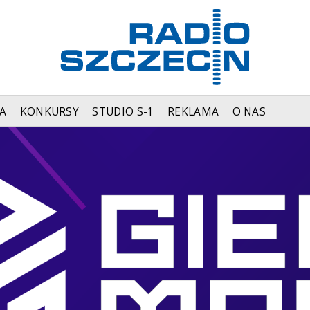
A
KONKURSY
STUDIO S-1
REKLAMA
O NAS