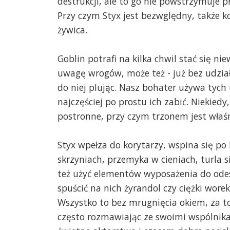
destrukcji, ale to go nie powstrzymuje p
Przy czym Styx jest bezwględny, także k
żywica.
Goblin potrafi na kilka chwil stać się ni
uwagę wrogów, może też - już bez udzia
do niej plując. Nasz bohater używa tych
najczęściej po prostu ich zabić. Niekied
postronne, przy czym trzonem jest właśn
Styx wpełza do korytarzy, wspina się po 
skrzyniach, przemyka w cieniach, turla 
też użyć elementów wyposażenia do odes
spuścić na nich żyrandol czy ciężki wore
Wszystko to bez mrugnięcia okiem, za t
często rozmawiając ze swoimi wspólnikam