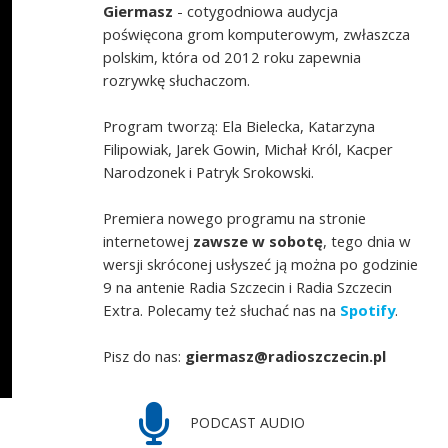
Giermasz
- cotygodniowa audycja
poświęcona grom komputerowym, zwłaszcza
polskim, która od 2012 roku zapewnia
rozrywkę słuchaczom.
Program tworzą: Ela Bielecka, Katarzyna
Filipowiak, Jarek Gowin, Michał Król, Kacper
Narodzonek i Patryk Srokowski.
Premiera nowego programu na stronie
internetowej
zawsze w sobotę
, tego dnia w
wersji skróconej usłyszeć ją można po godzinie
9 na antenie Radia Szczecin i Radia Szczecin
Extra. Polecamy też słuchać nas na
Spotify
.
Pisz do nas:
giermasz@radioszczecin.pl
PODCAST AUDIO