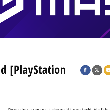
ed [PlayStation
Bezczelny, arogancki, chamski i prostacki. Ale fajn