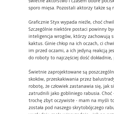
świetne aktorstwo i czasem dobre pociski.
sporo mięsa. Pozostali aktorzy także są ni
Graficznie Styx wypada nieźle, choć chwi
Szczególnie niektóre postaci powinny by
inteligencja wrogów, którzy zachowują s
kaktus. Ginie chłop na ich oczach, ci chw
im przed oczami, a ich jedyną reakcją jes
do roboty to najczęściej dość dokładnie
Świetnie zaprojektowane są poszczególne
skoków, przeskakiwania przez balustrady
robotę, że człowiek zastanawia się, jak 
zatrudnili jako gobliniego rabusia. Choć
trochę zbyt oczywiste - mam na myśli to
została pod naszego skrytobójczego rab