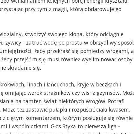
rzed wchłanianiem kolejnych porcji energii kryształu.
orzystając przy tym z magii, którą obdarowuje go
ewidzialny, stworzyć swojego klona, który odciągnie
łu żywicy - zatruć wodę po prostu w obrzydliwy sposó
 umiejętności, żeby przekraść się pomiędzy wrogami, a
y, żeby przejść misję musi również wyeliminować osoby
ie skradanie się.
krokwiach, linach i łańcuchach, kryje w beczkach i
się omijając wzrok strażników czy wisi z gzymsów. Moż
łania na tamten świat niektórych wrogów. Potrafi
k. Może też zastawić pułapki i rozpuścić ciała kwasem.
o z ciętym komentarzem, którym posługuje się równie
i i wspólniczkami. Głos Styxa to pierwsza liga -