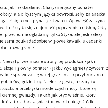
yciu, jak i w działaniu. Charyzmatyczny bohater,
bory, ale o bystrym języku powrócił, żeby znienacka
ogacić się o moc płynącą z kwarcu. Opowieść zaczyna
wójka. Przyda się znajomość poprzednich odsłon, żeby
e, przecież nie oglądamy tylko Styxa, ale jeśli zależy
ie sami poukładać sobie w głowie kawałki układanki
dobre rozwiązanie.
. Niewątpliwie mocne strony tej produkcji - jak i
, akcja i główny bohater - jakby wyciągnięty żywcem z
idealnie sprawdza się w tej grze - nieco przybrudzona
 goblinów, gdzie trup ściele się gęsto, a czary to
ztuczki, a przebłyski morderczych mocy, które są
ciemnej gwiazdy. Takich jak Styx właśnie, który
 która to jednocześnie stanowi dla niego źródło