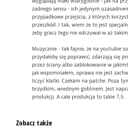
wyglądają mało wiarygodnie - jak na przy
żadnego sensu - ich jedynym uzasadnienie
przypadkowe przejścia, z których korzys
przeszkód. I tak, wiem że to jest specjal
żeby gracz tego nie odczuwał w aż takim 
Muzycznie - tak fajnie, że na youtubie 
przydałoby się poprawić, zdarzają się pr
przez ściany albo zablokowanie w jakimś
jak wspominałem, oprawa nie jest zac
liczyć klatki. Czekam na patche. Poza t
brzydkim, wrednym goblinem. Jest napra
produkcji. A cała produkcja to takie 7,5.
Zobacz także