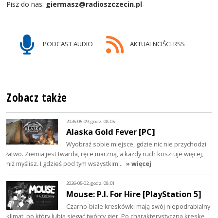
Pisz do nas:
giermasz@radioszczecin.pl
PODCAST AUDIO
AKTUALNOŚCI RSS
Zobacz także
2026-05-09, godz. 08:05
Alaska Gold Fever [PC]
Wyobraź sobie miejsce, gdzie nic nie przychodzi
łatwo. Ziemia jest twarda, ręce marzną, a każdy ruch kosztuje więcej,
niż myślisz. I gdzieś pod tym wszystkim…
» więcej
2026-05-02, godz. 08:01
Mouse: P.I. For Hire [PlayStation 5]
Czarno-białe kreskówki mają swój niepodrabialny
klimat, po który lubią sięgać twórcy gier. Po charakterystyczną kreskę