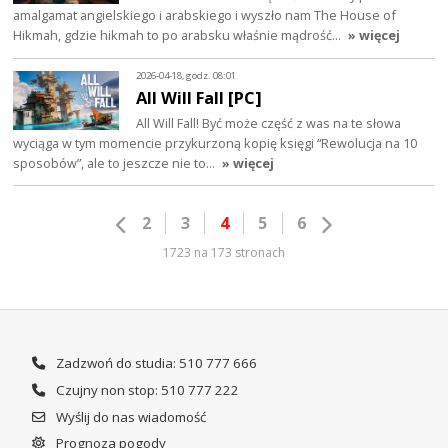
amalgamat angielskiego i arabskiego i wyszło nam The House of
Hikmah, gdzie hikmah to po arabsku właśnie mądrość…
» więcej
2026-04-18, godz. 08:01
All Will Fall [PC]
All Will Fall! Być może część z was na te słowa
wyciąga w tym momencie przykurzoną kopię księgi “Rewolucja na 10
sposobów”, ale to jeszcze nie to…
» więcej
2
3
4
5
6
1723 na 173 stronach
Zadzwoń do studia: 510 777 666
Czujny non stop: 510 777 222
Wyślij do nas wiadomość
Prognoza pogody