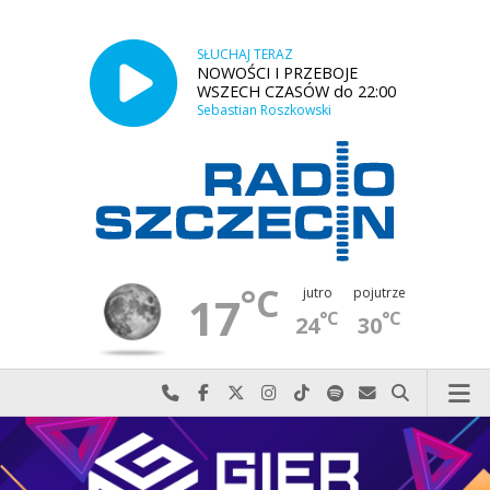
SŁUCHAJ TERAZ
NOWOŚCI I PRZEBOJE
WSZECH CZASÓW do 22:00
Sebastian Roszkowski
°C
jutro
pojutrze
17
°C
°C
24
30
Najlepiej po prostu do nas zadzwoń
Odwiedź nas na Facebook-u
Odwiedź nas na X
Odwiedź nas na Instagram-ie
Odwiedź nas na TikTok-u
Szukaj nas na Spotify
Wyślij do nas w
Szukaj