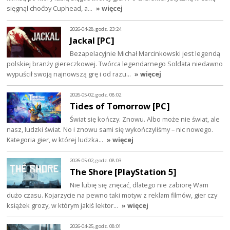
sięgnął choćby Cuphead, a…
» więcej
2026-04-28, godz. 23:24
Jackal [PC]
Bezapelacyjnie Michał Marcinkowski jest legendą
polskiej branży giereczkowej. Twórca legendarnego Soldata niedawno
wypuścił swoją najnowszą grę i od razu…
» więcej
2026-05-02, godz. 08:02
Tides of Tomorrow [PC]
Świat się kończy. Znowu. Albo może nie świat, ale
nasz, ludzki świat. No i znowu sami się wykończyliśmy – nic nowego.
Kategoria gier, w której ludzka…
» więcej
2026-05-02, godz. 08:03
The Shore [PlayStation 5]
Nie lubię się znęcać, dlatego nie zabiorę Wam
dużo czasu. Kojarzycie na pewno taki motyw z reklam filmów, gier czy
książek grozy, w którym jakiś lektor…
» więcej
2026-04-25, godz. 08:01