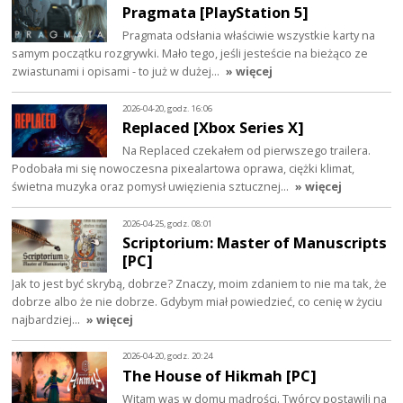
Pragmata [PlayStation 5]
Pragmata odsłania właściwie wszystkie karty na
samym początku rozgrywki. Mało tego, jeśli jesteście na bieżąco ze
zwiastunami i opisami - to już w dużej…
» więcej
2026-04-20, godz. 16:06
Replaced [Xbox Series X]
Na Replaced czekałem od pierwszego trailera.
Podobała mi się nowoczesna pixealartowa oprawa, ciężki klimat,
świetna muzyka oraz pomysł uwięzienia sztucznej…
» więcej
2026-04-25, godz. 08:01
Scriptorium: Master of Manuscripts
[PC]
Jak to jest być skrybą, dobrze? Znaczy, moim zdaniem to nie ma tak, że
dobrze albo że nie dobrze. Gdybym miał powiedzieć, co cenię w życiu
najbardziej…
» więcej
2026-04-20, godz. 20:24
The House of Hikmah [PC]
Witam was w domu mądrości. Twórcy postawili na