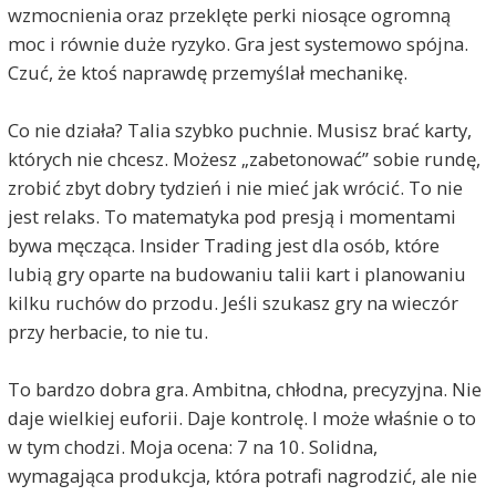
wzmocnienia oraz przeklęte perki niosące ogromną
moc i równie duże ryzyko. Gra jest systemowo spójna.
Czuć, że ktoś naprawdę przemyślał mechanikę.
Co nie działa? Talia szybko puchnie. Musisz brać karty,
których nie chcesz. Możesz „zabetonować” sobie rundę,
zrobić zbyt dobry tydzień i nie mieć jak wrócić. To nie
jest relaks. To matematyka pod presją i momentami
bywa męcząca. Insider Trading jest dla osób, które
lubią gry oparte na budowaniu talii kart i planowaniu
kilku ruchów do przodu. Jeśli szukasz gry na wieczór
przy herbacie, to nie tu.
To bardzo dobra gra. Ambitna, chłodna, precyzyjna. Nie
daje wielkiej euforii. Daje kontrolę. I może właśnie o to
w tym chodzi. Moja ocena: 7 na 10. Solidna,
wymagająca produkcja, która potrafi nagrodzić, ale nie