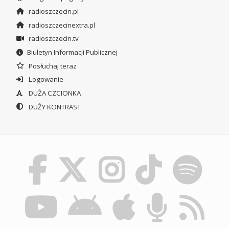
radioszczecin.pl
radioszczecinextra.pl
radioszczecin.tv
Biuletyn Informacji Publicznej
Posłuchaj teraz
Logowanie
DUŻA CZCIONKA
DUŻY KONTRAST