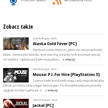
Zobacz także
2026-05-09, godz. 08:05
Alaska Gold Fever [PC]
Wyobraź sobie miejsce, gdzie nic nie przychodzi
łatwo. Ziemia jest twarda, ręce marzną, a każdy ruch kosztuje więcej,
niż myślisz. I gdzieś pod tym wszystkim…
» więcej
2026-05-02, godz. 08:01
Mouse: P.I. For Hire [PlayStation 5]
Czarno-białe kreskówki mają swój niepodrabialny
klimat, po który lubią sięgać twórcy gier. Po charakterystyczną kreskę
sięgnął choćby Cuphead, a…
» więcej
2026-04-28, godz. 23:24
Jackal [PC]