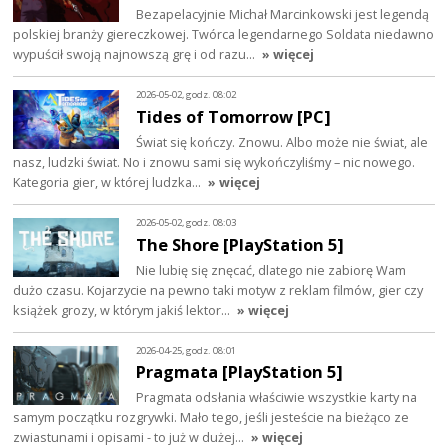
Bezapelacyjnie Michał Marcinkowski jest legendą
polskiej branży giereczkowej. Twórca legendarnego Soldata niedawno
wypuścił swoją najnowszą grę i od razu…
» więcej
2026-05-02, godz. 08:02
Tides of Tomorrow [PC]
Świat się kończy. Znowu. Albo może nie świat, ale
nasz, ludzki świat. No i znowu sami się wykończyliśmy – nic nowego.
Kategoria gier, w której ludzka…
» więcej
2026-05-02, godz. 08:03
The Shore [PlayStation 5]
Nie lubię się znęcać, dlatego nie zabiorę Wam
dużo czasu. Kojarzycie na pewno taki motyw z reklam filmów, gier czy
książek grozy, w którym jakiś lektor…
» więcej
2026-04-25, godz. 08:01
Pragmata [PlayStation 5]
Pragmata odsłania właściwie wszystkie karty na
samym początku rozgrywki. Mało tego, jeśli jesteście na bieżąco ze
zwiastunami i opisami - to już w dużej…
» więcej