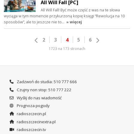
All Will Fall [PC]
All Will Fall! Być może część z was na te słowa
wyciąga w tym momencie przykurzoną kopię księgi “Rewolucja na 10
sposobów”, ale to jeszcze nie to…
» więcej
2
3
4
5
6
1723 na 173 stronach
Zadzwoń do studia: 510 777 666
Czujny non stop: 510 777 222
Wyślij do nas wiadomość
Prognoza pogody
radioszczecin.pl
radioszczecinextra.pl
radioszczecin.tv