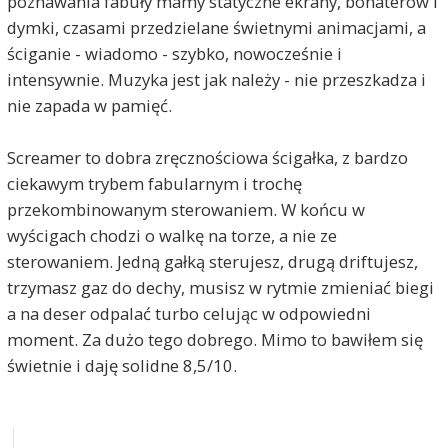
poznawania fabuły mamy statyczne ekrany, bohaterów i
dymki, czasami przedzielane świetnymi animacjami, a
ściganie - wiadomo - szybko, nowocześnie i
intensywnie. Muzyka jest jak należy - nie przeszkadza i
nie zapada w pamięć.
Screamer to dobra zręcznościowa ścigałka, z bardzo
ciekawym trybem fabularnym i trochę
przekombinowanym sterowaniem. W końcu w
wyścigach chodzi o walkę na torze, a nie ze
sterowaniem. Jedną gałką sterujesz, drugą driftujesz,
trzymasz gaz do dechy, musisz w rytmie zmieniać biegi
a na deser odpalać turbo celując w odpowiedni
moment. Za dużo tego dobrego. Mimo to bawiłem się
świetnie i daję solidne 8,5/10.