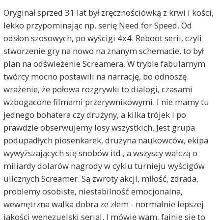
Oryginał sprzed 31 lat był zręcznościówką z krwi i kości,
lekko przypominając np. serię Need for Speed. Od
odsłon szosowych, po wyścigi 4x4. Reboot serii, czyli
stworzenie gry na nowo na znanym schemacie, to był
plan na odświeżenie Screamera. W trybie fabularnym
twórcy mocno postawili na narrację, bo odnoszę
wrażenie, że połowa rozgrywki to dialogi, czasami
wzbogacone filmami przerywnikowymi. I nie mamy tu
jednego bohatera czy drużyny, a kilka trójek i po
prawdzie obserwujemy losy wszystkich. Jest grupa
podupadłych piosenkarek, drużyna naukowców, ekipa
wywyższających się snobów itd., a wszyscy walczą o
miliardy dolarów nagrody w cyklu turnieju wyścigów
ulicznych Screamer. Są zwroty akcji, miłość, zdrada,
problemy osobiste, niestabilność emocjonalna,
wewnętrzna walka dobra ze złem - normalnie lepszej
jakości wenezuelski serial. I mówię wam, fajnie się to