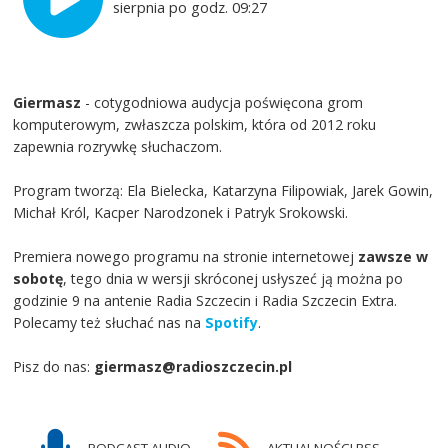
sierpnia po godz. 09:27
Giermasz
- cotygodniowa audycja poświęcona grom
komputerowym, zwłaszcza polskim, która od 2012 roku
zapewnia rozrywkę słuchaczom.
Program tworzą: Ela Bielecka, Katarzyna Filipowiak, Jarek Gowin,
Michał Król, Kacper Narodzonek i Patryk Srokowski.
Premiera nowego programu na stronie internetowej
zawsze w
sobotę
, tego dnia w wersji skróconej usłyszeć ją można po
godzinie 9 na antenie Radia Szczecin i Radia Szczecin Extra.
Polecamy też słuchać nas na
Spotify
.
Pisz do nas:
giermasz@radioszczecin.pl
PODCAST AUDIO
AKTUALNOŚCI RSS