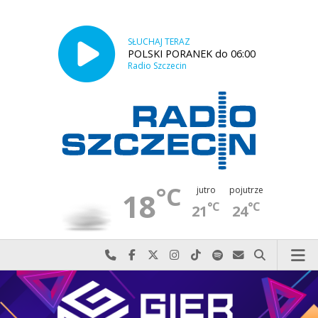
SŁUCHAJ TERAZ
POLSKI PORANEK do 06:00
Radio Szczecin
°C
jutro
pojutrze
18
°C
°C
21
24
Najlepiej po prostu do nas zadzwoń
Odwiedź nas na Facebook-u
Odwiedź nas na X
Odwiedź nas na Instagram-ie
Odwiedź nas na TikTok-u
Szukaj nas na Spotify
Wyślij do nas w
Szukaj