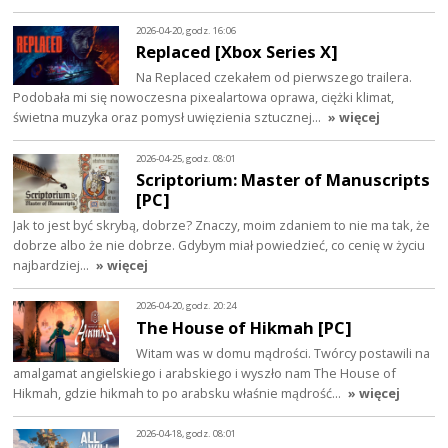
2026-04-20, godz. 16:06
Replaced [Xbox Series X]
Na Replaced czekałem od pierwszego trailera.
Podobała mi się nowoczesna pixealartowa oprawa, ciężki klimat,
świetna muzyka oraz pomysł uwięzienia sztucznej…
» więcej
2026-04-25, godz. 08:01
Scriptorium: Master of Manuscripts
[PC]
Jak to jest być skrybą, dobrze? Znaczy, moim zdaniem to nie ma tak, że
dobrze albo że nie dobrze. Gdybym miał powiedzieć, co cenię w życiu
najbardziej…
» więcej
2026-04-20, godz. 20:24
The House of Hikmah [PC]
Witam was w domu mądrości. Twórcy postawili na
amalgamat angielskiego i arabskiego i wyszło nam The House of
Hikmah, gdzie hikmah to po arabsku właśnie mądrość…
» więcej
2026-04-18, godz. 08:01