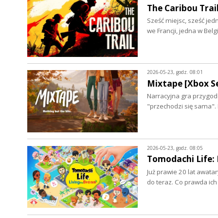
The Caribou Trail
Sześć miejsc, sześć jedn
we Francji, jedna w Belg
2026-05-23, godz. 08:01
Mixtape [Xbox Se
Narracyjna gra przygod
"przechodzi się sama".
2026-05-23, godz. 08:05
Tomodachi Life: 
Już prawie 20 lat awatar
do teraz. Co prawda ich