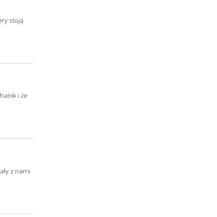
ry stoją
anik i że
tały z nami