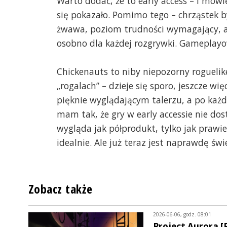
Warto dodać, że to early access – i mówi
się pokazało. Pomimo tego – chrząstek 
żwawa, poziom trudności wymagający, al
osobno dla każdej rozgrywki. Gameplayow
Chickenauts to niby niepozorny roguelike, 
„rogalach” – dzieje się sporo, jeszcze wi
pięknie wyglądającym talerzu, a po każd
mam tak, że gry w early accessie nie dos
wygląda jak półprodukt, tylko jak prawie
idealnie. Ale już teraz jest naprawdę św
Zobacz także
2026-06-06, godz. 08:01
Project Aurora [