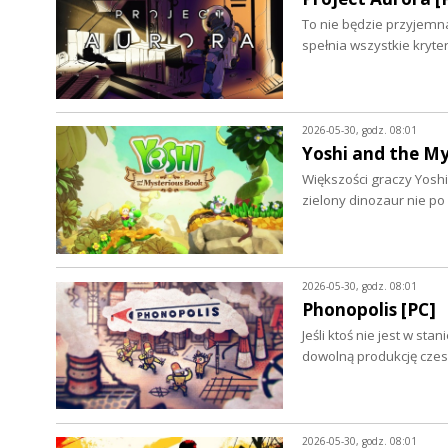
To nie będzie przyjemna 
spełnia wszystkie kryte
2026-05-30, godz. 08:01
Yoshi and the My
Większości graczy Yoshi
zielony dinozaur nie p
2026-05-30, godz. 08:01
Phonopolis [PC]
Jeśli ktoś nie jest w sta
dowolną produkcję cze
2026-05-30, godz. 08:01