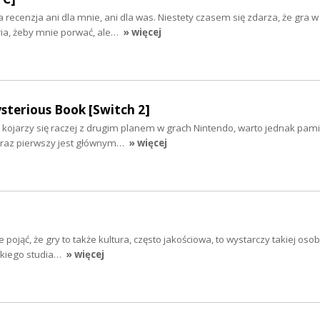
recenzja ani dla mnie, ani dla was. Niestety czasem się zdarza, że gra w 
ria, żeby mnie porwać, ale…
» więcej
sterious Book [Switch 2]
 kojarzy się raczej z drugim planem w grach Nintendo, warto jednak pami
o raz pierwszy jest głównym…
» więcej
nie pojąć, że gry to także kultura, często jakościowa, to wystarczy takiej os
skiego studia…
» więcej