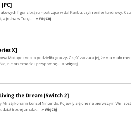
 [PC]
akowych figur z brązu – patrzące w dal Karibu, czyli renifer tundrowy. Czte
ii, a jedna w Turcji…
» więcej
ries X]
owa Mixtape mocno podzieliła graczy. Część zarzuca jej, że ma mało mech
 Nie, nie przechodzi i przypomnę…
» więcej
Living the Dream [Switch 2]
y Mii są ikonami konsol Nintendo. Pojawiły się one na pierwszym Wii i zos
 udział trochę zmalał…
» więcej