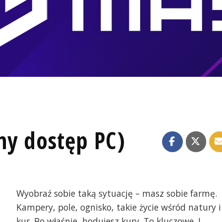
ny dostęp PC)
Wyobraź sobie taką sytuację – masz sobie farmę.
Kampery, pole, ognisko, takie życie wśród natury i
kur. Bo właśnie, hodujesz kury. To kluczowe. I