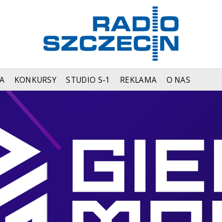
A
KONKURSY
STUDIO S-1
REKLAMA
O NAS