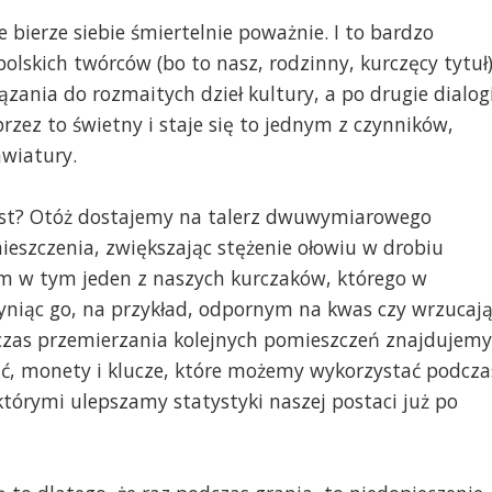
 bierze siebie śmiertelnie poważnie. I to bardzo
polskich twórców (bo to nasz, rodzinny, kurczęcy tytuł
zania do rozmaitych dzieł kultury, a po drugie dialog
rzez to świetny i staje się to jednym z czynników,
awiatury.
 jest? Otóż dostajemy na talerz dwuwymiarowego
eszczenia, zwiększając stężenie ołowiu w drobiu
 w tym jeden z naszych kurczaków, którego w
niąc go, na przykład, odpornym na kwas czy wrzucaj
czas przemierzania kolejnych pomieszczeń znajdujemy
ać, monety i klucze, które możemy wykorzystać podcza
którymi ulepszamy statystyki naszej postaci już po