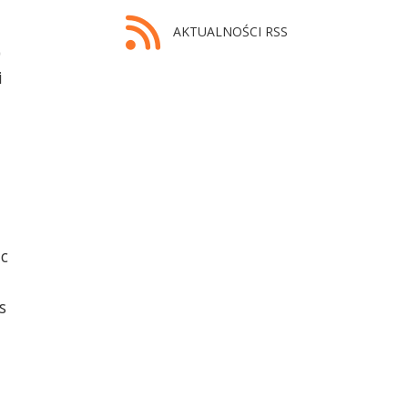
AKTUALNOŚCI RSS
)
i
ąc
s