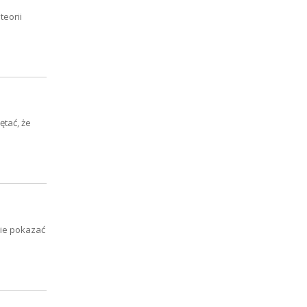
teorii
ętać, że
obie pokazać