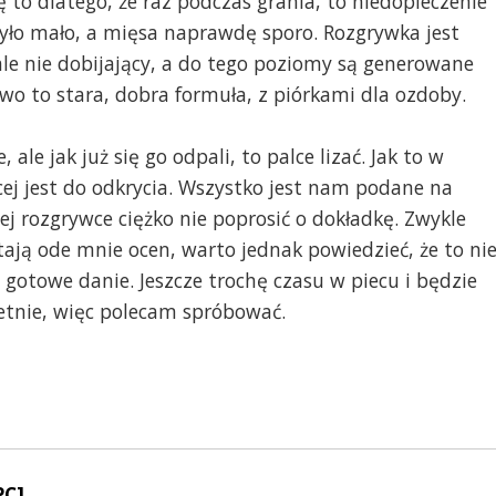
ę to dlatego, że raz podczas grania, to niedopieczenie
było mało, a mięsa naprawdę sporo. Rozgrywka jest
e nie dobijający, a do tego poziomy są generowane
o to stara, dobra formuła, z piórkami dla ozdoby.
ale jak już się go odpali, to palce lizać. Jak to w
ęcej jest do odkrycia. Wszystko jest nam podane na
ej rozgrywce ciężko nie poprosić o dokładkę. Zwykle
tają ode mnie ocen, warto jednak powiedzieć, że to ni
 gotowe danie. Jeszcze trochę czasu w piecu i będzie
ietnie, więc polecam spróbować.
PC]