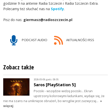
godzinie 9 na antenie Radia Szczecin i Radia Szczecin Extra.
Polecamy też słuchać nas na
Spotify
.
Pisz do nas:
giermasz@radioszczecin.pl
PODCAST AUDIO
AKTUALNOŚCI RSS
Zobacz także
2026-05-09, godz. 08:05
Saros [PlayStation 5]
Pociski - wszędzie widzę pociski... Ekran
upstrzony kolorowymi ładunkami, wydaje się, że
nie ma szans na uniknięcie obrażeń, bo wrogów jest zazwyczaj…
»
więcej