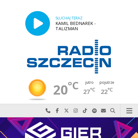
SŁUCHAJ TERAZ
KAMIL BEDNAREK -
TALIZMAN
°C
jutro
pojutrze
20
°C
°C
27
22
Najlepiej po prostu do nas zadzwoń
Odwiedź nas na Facebook-u
Odwiedź nas na X
Odwiedź nas na Instagram-ie
Odwiedź nas na TikTok-u
Szukaj nas na Spotify
Wyślij do nas w
Szukaj