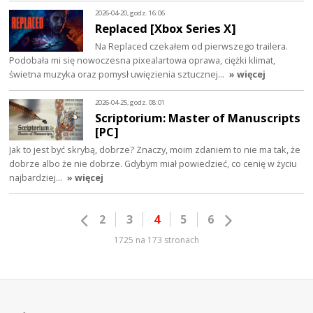
2026-04-20, godz. 16:06
Replaced [Xbox Series X]
Na Replaced czekałem od pierwszego trailera.
Podobała mi się nowoczesna pixealartowa oprawa, ciężki klimat,
świetna muzyka oraz pomysł uwięzienia sztucznej…
» więcej
2026-04-25, godz. 08:01
Scriptorium: Master of Manuscripts
[PC]
Jak to jest być skrybą, dobrze? Znaczy, moim zdaniem to nie ma tak, że
dobrze albo że nie dobrze. Gdybym miał powiedzieć, co cenię w życiu
najbardziej…
» więcej
2
3
4
5
6
1725 na 173 stronach