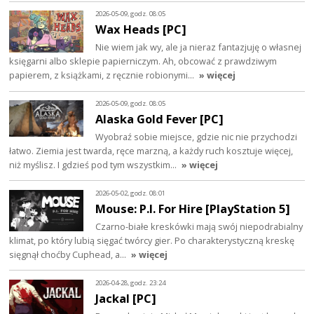
2026-05-09, godz. 08:05
Wax Heads [PC]
Nie wiem jak wy, ale ja nieraz fantazjuję o własnej
księgarni albo sklepie papierniczym. Ah, obcować z prawdziwym
papierem, z książkami, z ręcznie robionymi…
» więcej
2026-05-09, godz. 08:05
Alaska Gold Fever [PC]
Wyobraź sobie miejsce, gdzie nic nie przychodzi
łatwo. Ziemia jest twarda, ręce marzną, a każdy ruch kosztuje więcej,
niż myślisz. I gdzieś pod tym wszystkim…
» więcej
2026-05-02, godz. 08:01
Mouse: P.I. For Hire [PlayStation 5]
Czarno-białe kreskówki mają swój niepodrabialny
klimat, po który lubią sięgać twórcy gier. Po charakterystyczną kreskę
sięgnął choćby Cuphead, a…
» więcej
2026-04-28, godz. 23:24
Jackal [PC]