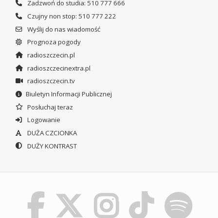
Zadzwoń do studia: 510 777 666
Czujny non stop: 510 777 222
Wyślij do nas wiadomość
Prognoza pogody
radioszczecin.pl
radioszczecinextra.pl
radioszczecin.tv
Biuletyn Informacji Publicznej
Posłuchaj teraz
Logowanie
DUŻA CZCIONKA
DUŻY KONTRAST