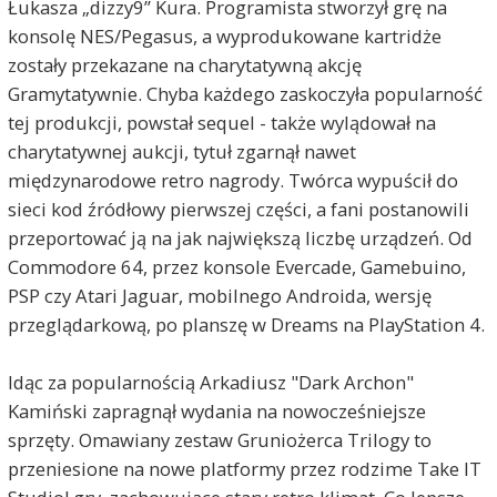
Łukasza „dizzy9” Kura. Programista stworzył grę na
konsolę NES/Pegasus, a wyprodukowane kartridże
zostały przekazane na charytatywną akcję
Gramytatywnie. Chyba każdego zaskoczyła popularność
tej produkcji, powstał sequel - także wylądował na
charytatywnej aukcji, tytuł zgarnął nawet
międzynarodowe retro nagrody. Twórca wypuścił do
sieci kod źródłowy pierwszej części, a fani postanowili
przeportować ją na jak największą liczbę urządzeń. Od
Commodore 64, przez konsole Evercade, Gamebuino,
PSP czy Atari Jaguar, mobilnego Androida, wersję
przeglądarkową, po planszę w Dreams na PlayStation 4.
Idąc za popularnością Arkadiusz "Dark Archon"
Kamiński zapragnął wydania na nowocześniejsze
sprzęty. Omawiany zestaw Gruniożerca Trilogy to
przeniesione na nowe platformy przez rodzime Take IT