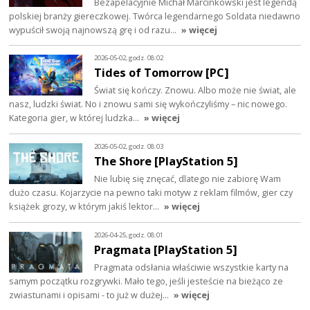
Bezapelacyjnie Michał Marcinkowski jest legendą
polskiej branży giereczkowej. Twórca legendarnego Soldata niedawno
wypuścił swoją najnowszą grę i od razu…
» więcej
2026-05-02, godz. 08:02
Tides of Tomorrow [PC]
Świat się kończy. Znowu. Albo może nie świat, ale
nasz, ludzki świat. No i znowu sami się wykończyliśmy – nic nowego.
Kategoria gier, w której ludzka…
» więcej
2026-05-02, godz. 08:03
The Shore [PlayStation 5]
Nie lubię się znęcać, dlatego nie zabiorę Wam
dużo czasu. Kojarzycie na pewno taki motyw z reklam filmów, gier czy
książek grozy, w którym jakiś lektor…
» więcej
2026-04-25, godz. 08:01
Pragmata [PlayStation 5]
Pragmata odsłania właściwie wszystkie karty na
samym początku rozgrywki. Mało tego, jeśli jesteście na bieżąco ze
zwiastunami i opisami - to już w dużej…
» więcej