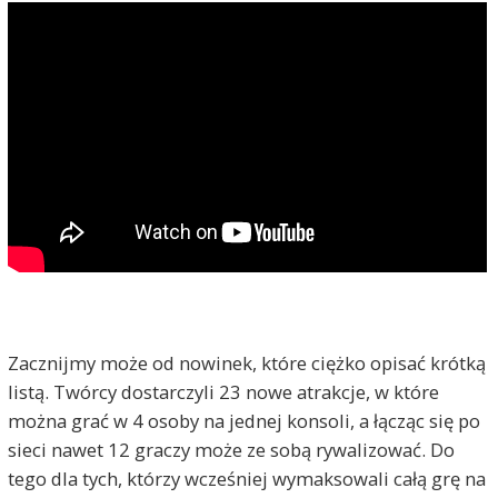
Zacznijmy może od nowinek, które ciężko opisać krótką
listą. Twórcy dostarczyli 23 nowe atrakcje, w które
można grać w 4 osoby na jednej konsoli, a łącząc się po
sieci nawet 12 graczy może ze sobą rywalizować. Do
tego dla tych, którzy wcześniej wymaksowali całą grę na