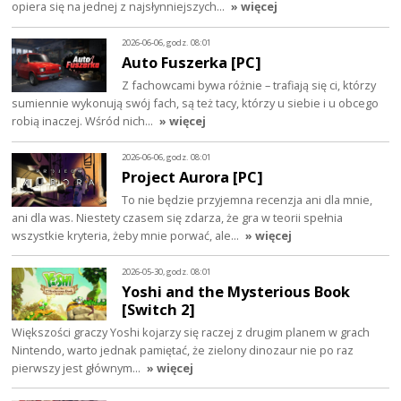
opiera się na jednej z najsłynniejszych…
» więcej
2026-06-06, godz. 08:01
Auto Fuszerka [PC]
Z fachowcami bywa różnie – trafiają się ci, którzy
sumiennie wykonują swój fach, są też tacy, którzy u siebie i u obcego
robią inaczej. Wśród nich…
» więcej
2026-06-06, godz. 08:01
Project Aurora [PC]
To nie będzie przyjemna recenzja ani dla mnie,
ani dla was. Niestety czasem się zdarza, że gra w teorii spełnia
wszystkie kryteria, żeby mnie porwać, ale…
» więcej
2026-05-30, godz. 08:01
Yoshi and the Mysterious Book
[Switch 2]
Większości graczy Yoshi kojarzy się raczej z drugim planem w grach
Nintendo, warto jednak pamiętać, że zielony dinozaur nie po raz
pierwszy jest głównym…
» więcej