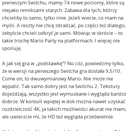
pierwszym Switchu, mamy 74 nowe poziomy, które są
niejako remiksami starych. Zabawa dla tych, którzy
chcieliby to samo, tylko inne. Jeżeli wiecie, co mam na
myśli. A reszty nie chcę zdradzać, po części też dlatego,
żebyście chcieli odkryć je sami. Mówiąc w skrócie – to
takie trochę Mario Party na platformach. I więcej nie
spoiluję.
A jak się gra w „podstawkę”? No cóż, powiedzmy tylko,
że w wersji na perwszego Switcha gra dostała 9,5/10.
Come on, to dwuwymiarowy Mario. Nie może nie
wypalić. Tak samo dobry jest na Switchu 2. Tekstury
dojeżdżają, wszystko jest wymuskane i wygląda bardzo
dobrze. W konsoli wpiętej w dok można nawet uzyskać
rozdzielczość 4K, ja takich możliwości akurat nie mam,
ale uwierzcie mi, że HD też wygląda prześwietnie.