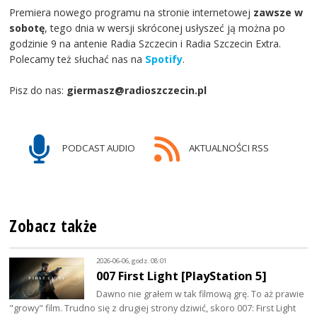
Premiera nowego programu na stronie internetowej
zawsze w
sobotę
, tego dnia w wersji skróconej usłyszeć ją można po
godzinie 9 na antenie Radia Szczecin i Radia Szczecin Extra.
Polecamy też słuchać nas na
Spotify
.
Pisz do nas:
giermasz@radioszczecin.pl
PODCAST AUDIO
AKTUALNOŚCI RSS
Zobacz także
2026-06-06, godz. 08:01
007 First Light [PlayStation 5]
Dawno nie grałem w tak filmową grę. To aż prawie
"growy" film. Trudno się z drugiej strony dziwić, skoro 007: First Light