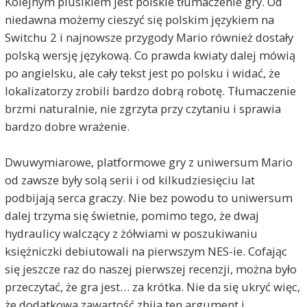
Kolejnym plusikiem jest polskie tłumaczenie gry. Od
niedawna możemy cieszyć się polskim językiem na
Switchu 2 i najnowsze przygody Mario również dostały
polską wersję językową. Co prawda kwiaty dalej mówią
po angielsku, ale cały tekst jest po polsku i widać, że
lokalizatorzy zrobili bardzo dobrą robotę. Tłumaczenie
brzmi naturalnie, nie zgrzyta przy czytaniu i sprawia
bardzo dobre wrażenie.
Dwuwymiarowe, platformowe gry z uniwersum Mario
od zawsze były solą serii i od kilkudziesięciu lat
podbijają serca graczy. Nie bez powodu to uniwersum
dalej trzyma się świetnie, pomimo tego, że dwaj
hydraulicy walczący z żółwiami w poszukiwaniu
księżniczki debiutowali na pierwszym NES-ie. Cofając
się jeszcze raz do naszej pierwszej recenzji, można było
przeczytać, że gra jest… za krótka. Nie da się ukryć więc,
że dodatkowa zawartość zbija ten argument i