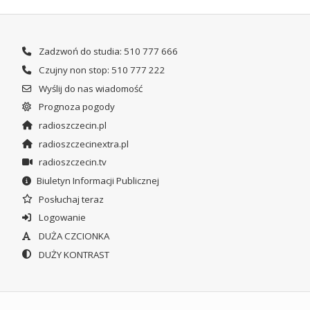
Zadzwoń do studia: 510 777 666
Czujny non stop: 510 777 222
Wyślij do nas wiadomość
Prognoza pogody
radioszczecin.pl
radioszczecinextra.pl
radioszczecin.tv
Biuletyn Informacji Publicznej
Posłuchaj teraz
Logowanie
DUŻA CZCIONKA
DUŻY KONTRAST