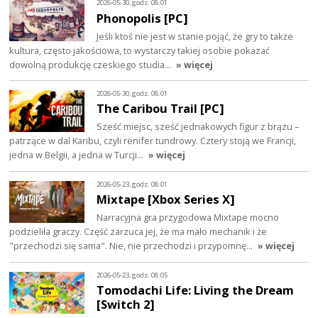
2026-05-30, godz. 08:01
Phonopolis [PC]
Jeśli ktoś nie jest w stanie pojąć, że gry to także
kultura, często jakościowa, to wystarczy takiej osobie pokazać
dowolną produkcję czeskiego studia…
» więcej
2026-05-30, godz. 08:01
The Caribou Trail [PC]
Sześć miejsc, sześć jednakowych figur z brązu –
patrzące w dal Karibu, czyli renifer tundrowy. Cztery stoją we Francji,
jedna w Belgii, a jedna w Turcji…
» więcej
2026-05-23, godz. 08:01
Mixtape [Xbox Series X]
Narracyjna gra przygodowa Mixtape mocno
podzieliła graczy. Część zarzuca jej, że ma mało mechanik i że
"przechodzi się sama". Nie, nie przechodzi i przypomnę…
» więcej
2026-05-23, godz. 08:05
Tomodachi Life: Living the Dream
[Switch 2]