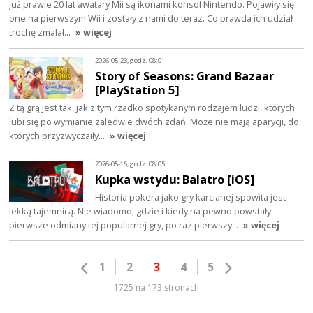
Już prawie 20 lat awatary Mii są ikonami konsol Nintendo. Pojawiły się
one na pierwszym Wii i zostały z nami do teraz. Co prawda ich udział
trochę zmalał…
» więcej
2026-05-23, godz. 08:01
Story of Seasons: Grand Bazaar
[PlayStation 5]
Z tą grą jest tak, jak z tym rzadko spotykanym rodzajem ludzi, których
lubi się po wymianie zaledwie dwóch zdań. Może nie mają aparycji, do
których przyzwyczaiły…
» więcej
2026-05-16, godz. 08:05
Kupka wstydu: Balatro [iOS]
Historia pokera jako gry karcianej spowita jest
lekką tajemnicą. Nie wiadomo, gdzie i kiedy na pewno powstały
pierwsze odmiany tej popularnej gry, po raz pierwszy…
» więcej
1
2
3
4
5
1725 na 173 stronach