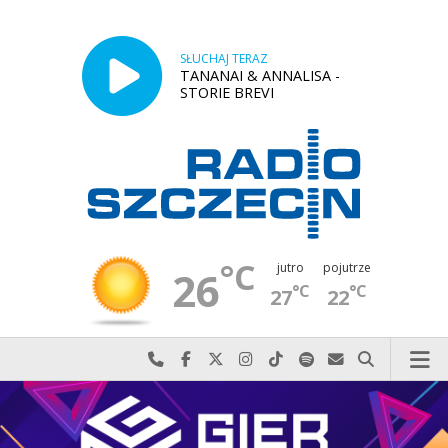
SŁUCHAJ TERAZ
TANANAI & ANNALISA -
STORIE BREVI
°C
jutro
pojutrze
26
°C
°C
27
22
Najlepiej po prostu do nas zadzwoń
Odwiedź nas na Facebook-u
Odwiedź nas na X
Odwiedź nas na Instagram-ie
Odwiedź nas na TikTok-u
Szukaj nas na Spotify
Wyślij do nas w
Szukaj