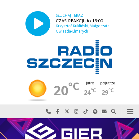
SŁUCHAJ TERAZ
CZAS REAKCJI do 13:00
Krzysztof Kukliński, Małgorzata
Gwiazda-Elmerych
°C
jutro
pojutrze
20
°C
°C
24
29
Najlepiej po prostu do nas zadzwoń
Odwiedź nas na Facebook-u
Odwiedź nas na X
Odwiedź nas na Instagram-ie
Odwiedź nas na TikTok-u
Szukaj nas na Spotify
Wyślij do nas w
Szukaj