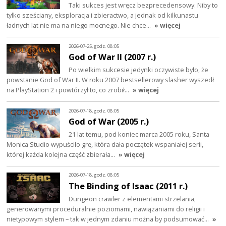
Taki sukces jest wręcz bezprecedensowy. Niby to
tylko sześciany, eksploracja i zbieractwo, a jednak od kilkunastu
ładnych lat nie ma na niego mocnego. Nie chce…
» więcej
2026-07-25, godz. 08:05
God of War II (2007 r.)
Po wielkim sukcesie jedynki oczywiste było, że
powstanie God of War II. W roku 2007 bestsellerowy slasher wyszedł
na PlayStation 2 i powtórzył to, co zrobił…
» więcej
2026-07-18, godz. 08:05
God of War (2005 r.)
21 lat temu, pod koniec marca 2005 roku, Santa
Monica Studio wypuściło grę, która dała początek wspaniałej serii,
której każda kolejna część zbierała…
» więcej
2026-07-18, godz. 08:05
The Binding of Isaac (2011 r.)
Dungeon crawler z elementami strzelania,
generowanymi proceduralnie poziomami, nawiązaniami do religii i
nietypowym stylem – tak w jednym zdaniu można by podsumować…
»