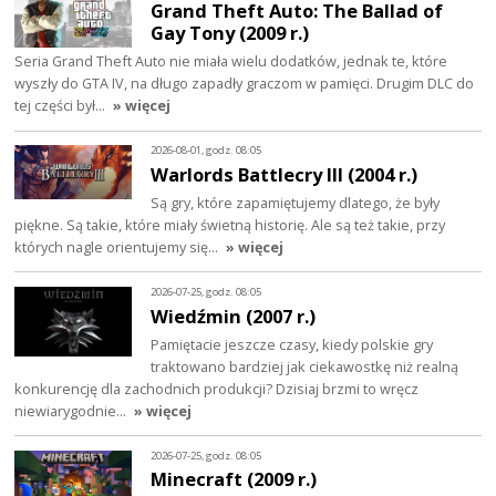
Grand Theft Auto: The Ballad of
Gay Tony (2009 r.)
Seria Grand Theft Auto nie miała wielu dodatków, jednak te, które
wyszły do GTA IV, na długo zapadły graczom w pamięci. Drugim DLC do
tej części był…
» więcej
2026-08-01, godz. 08:05
Warlords Battlecry III (2004 r.)
Są gry, które zapamiętujemy dlatego, że były
piękne. Są takie, które miały świetną historię. Ale są też takie, przy
których nagle orientujemy się…
» więcej
2026-07-25, godz. 08:05
Wiedźmin (2007 r.)
Pamiętacie jeszcze czasy, kiedy polskie gry
traktowano bardziej jak ciekawostkę niż realną
konkurencję dla zachodnich produkcji? Dzisiaj brzmi to wręcz
niewiarygodnie…
» więcej
2026-07-25, godz. 08:05
Minecraft (2009 r.)