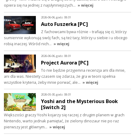
opiera się na jednej z najsłynniejszych…
» więcej
2026-06-06, godz. 08:01
Auto Fuszerka [PC]
Z fachowcami bywa różnie – trafiają się ci, którzy
sumiennie wykonują swój fach, są też tacy, którzy u siebie i u obcego
robią inaczej. Wśród nich…
» więcej
2026-06-06, godz. 08:01
Project Aurora [PC]
To nie będzie przyjemna recenzja ani dla mnie,
ani dla was. Niestety czasem się zdarza, że gra w teorii spełnia
wszystkie kryteria, żeby mnie porwać, ale…
» więcej
2026-05-30, godz. 08:01
Yoshi and the Mysterious Book
[Switch 2]
Większości graczy Yoshi kojarzy się raczej z drugim planem w grach
Nintendo, warto jednak pamiętać, że zielony dinozaur nie po raz
pierwszy jest głównym…
» więcej