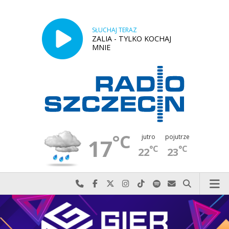
SŁUCHAJ TERAZ
ZALIA - TYLKO KOCHAJ
MNIE
°C
jutro
pojutrze
17
°C
°C
22
23
Najlepiej po prostu do nas zadzwoń
Odwiedź nas na Facebook-u
Odwiedź nas na X
Odwiedź nas na Instagram-ie
Odwiedź nas na TikTok-u
Szukaj nas na Spotify
Wyślij do nas w
Szukaj