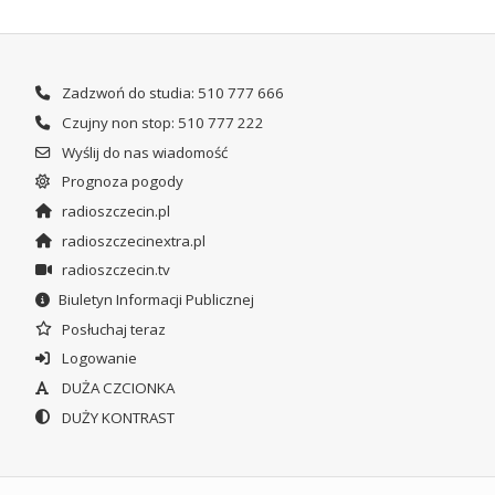
Zadzwoń do studia: 510 777 666
Czujny non stop: 510 777 222
Wyślij do nas wiadomość
Prognoza pogody
radioszczecin.pl
radioszczecinextra.pl
radioszczecin.tv
Biuletyn Informacji Publicznej
Posłuchaj teraz
Logowanie
DUŻA CZCIONKA
DUŻY KONTRAST