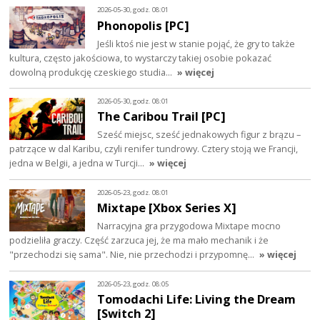
2026-05-30, godz. 08:01
Phonopolis [PC]
Jeśli ktoś nie jest w stanie pojąć, że gry to także
kultura, często jakościowa, to wystarczy takiej osobie pokazać
dowolną produkcję czeskiego studia…
» więcej
2026-05-30, godz. 08:01
The Caribou Trail [PC]
Sześć miejsc, sześć jednakowych figur z brązu –
patrzące w dal Karibu, czyli renifer tundrowy. Cztery stoją we Francji,
jedna w Belgii, a jedna w Turcji…
» więcej
2026-05-23, godz. 08:01
Mixtape [Xbox Series X]
Narracyjna gra przygodowa Mixtape mocno
podzieliła graczy. Część zarzuca jej, że ma mało mechanik i że
"przechodzi się sama". Nie, nie przechodzi i przypomnę…
» więcej
2026-05-23, godz. 08:05
Tomodachi Life: Living the Dream
[Switch 2]