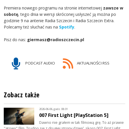
Premiera nowego programu na stronie internetowej
zawsze w
sobotę
, tego dnia w wersji skróconej usłyszeć ją można po
godzinie 9 na antenie Radia Szczecin i Radia Szczecin Extra.
Polecamy też słuchać nas na
Spotify
.
Pisz do nas:
giermasz@radioszczecin.pl
PODCAST AUDIO
AKTUALNOŚCI RSS
Zobacz także
2026-06-06, godz. 08:01
007 First Light [PlayStation 5]
Dawno nie grałem w tak filmową grę. To aż prawie
"growy" film. Trudno się z drugiej strony dziwić, skoro 007: First Light