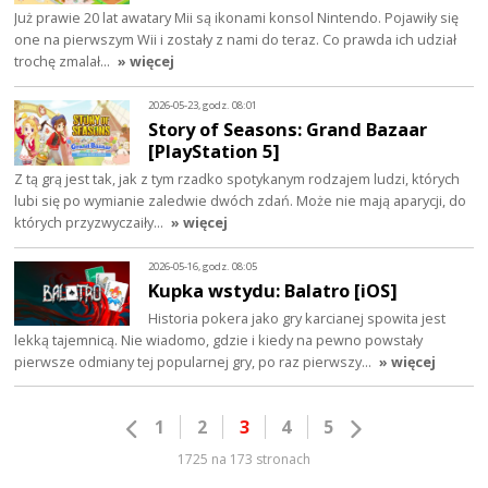
Już prawie 20 lat awatary Mii są ikonami konsol Nintendo. Pojawiły się
one na pierwszym Wii i zostały z nami do teraz. Co prawda ich udział
trochę zmalał…
» więcej
2026-05-23, godz. 08:01
Story of Seasons: Grand Bazaar
[PlayStation 5]
Z tą grą jest tak, jak z tym rzadko spotykanym rodzajem ludzi, których
lubi się po wymianie zaledwie dwóch zdań. Może nie mają aparycji, do
których przyzwyczaiły…
» więcej
2026-05-16, godz. 08:05
Kupka wstydu: Balatro [iOS]
Historia pokera jako gry karcianej spowita jest
lekką tajemnicą. Nie wiadomo, gdzie i kiedy na pewno powstały
pierwsze odmiany tej popularnej gry, po raz pierwszy…
» więcej
1
2
3
4
5
1725 na 173 stronach