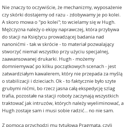
Nie znaczy to oczywiście, że mechanizmy, wyposażenie
czy skórki dostajemy od razu - zdobywamy je po kolei.
A skoro mowa o "po kolei"; to wcielamy się w Hugh.
Mężczyzna należy o ekipy naprawczej, która przybywa
do stacji na Księżycu prowadzącej badania nad
nanonićmi - tak w skrócie - to materiał pozwalający
stworzyć niemal wszystko przy użyciu specjalnej,
zaawansowanej drukarki. Hugh - możemy
domniemywać po kilku początkowych scenach - jest
zatwardziałym kawalerem, który nie przepada za myślą
o stabilizacji i dzieciach. Ok - to faktycznie było szyte
grubymi nićmi, bo rzecz jasna całą ekspedycję szlag
trafia, pozostałe na stacji roboty zaczynają wszystkich
traktować jak intruzów, których należy wyeliminować, a
Hugh zostaje sam i musi sobie radzić... no nie sam.
Z pomocą przychodzi mu tytułowa Pragmata, czyli