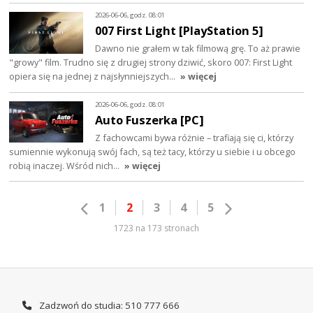
2026-06-06, godz. 08:01
007 First Light [PlayStation 5]
Dawno nie grałem w tak filmową grę. To aż prawie
"growy" film. Trudno się z drugiej strony dziwić, skoro 007: First Light
opiera się na jednej z najsłynniejszych…
» więcej
2026-06-06, godz. 08:01
Auto Fuszerka [PC]
Z fachowcami bywa różnie – trafiają się ci, którzy
sumiennie wykonują swój fach, są też tacy, którzy u siebie i u obcego
robią inaczej. Wśród nich…
» więcej
1
2
3
4
5
1723 na 173 stronach
Zadzwoń do studia: 510 777 666