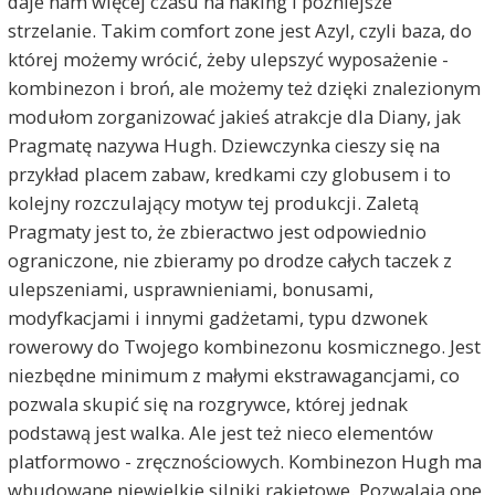
daje nam więcej czasu na haking i późniejsze
strzelanie. Takim comfort zone jest Azyl, czyli baza, do
której możemy wrócić, żeby ulepszyć wyposażenie -
kombinezon i broń, ale możemy też dzięki znalezionym
modułom zorganizować jakieś atrakcje dla Diany, jak
Pragmatę nazywa Hugh. Dziewczynka cieszy się na
przykład placem zabaw, kredkami czy globusem i to
kolejny rozczulający motyw tej produkcji. Zaletą
Pragmaty jest to, że zbieractwo jest odpowiednio
ograniczone, nie zbieramy po drodze całych taczek z
ulepszeniami, usprawnieniami, bonusami,
modyfkacjami i innymi gadżetami, typu dzwonek
rowerowy do Twojego kombinezonu kosmicznego. Jest
niezbędne minimum z małymi ekstrawagancjami, co
pozwala skupić się na rozgrywce, której jednak
podstawą jest walka. Ale jest też nieco elementów
platformowo - zręcznościowych. Kombinezon Hugh ma
wbudowane niewielkie silniki rakietowe. Pozwalają one