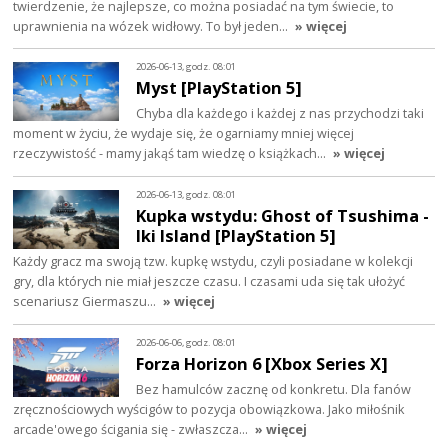
twierdzenie, że najlepsze, co można posiadać na tym świecie, to
uprawnienia na wózek widłowy. To był jeden…
» więcej
2026-06-13, godz. 08:01
Myst [PlayStation 5]
Chyba dla każdego i każdej z nas przychodzi taki
moment w życiu, że wydaje się, że ogarniamy mniej więcej
rzeczywistość - mamy jakąś tam wiedzę o książkach…
» więcej
2026-06-13, godz. 08:01
Kupka wstydu: Ghost of Tsushima -
Iki Island [PlayStation 5]
Każdy gracz ma swoją tzw. kupkę wstydu, czyli posiadane w kolekcji
gry, dla których nie miał jeszcze czasu. I czasami uda się tak ułożyć
scenariusz Giermaszu…
» więcej
2026-06-06, godz. 08:01
Forza Horizon 6 [Xbox Series X]
Bez hamulców zacznę od konkretu. Dla fanów
zręcznościowych wyścigów to pozycja obowiązkowa. Jako miłośnik
arcade'owego ścigania się - zwłaszcza…
» więcej