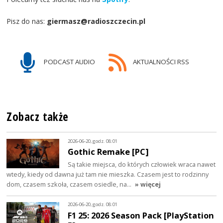
Pisz do nas:
giermasz@radioszczecin.pl
PODCAST AUDIO
AKTUALNOŚCI RSS
Zobacz także
2026-06-20, godz. 08:01
Gothic Remake [PC]
Są takie miejsca, do których człowiek wraca nawet
wtedy, kiedy od dawna już tam nie mieszka. Czasem jest to rodzinny
dom, czasem szkoła, czasem osiedle, na…
» więcej
2026-06-20, godz. 08:01
F1 25: 2026 Season Pack [PlayStation