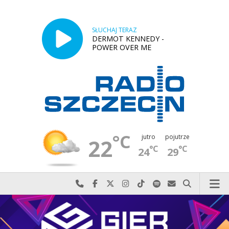
SŁUCHAJ TERAZ
DERMOT KENNEDY -
POWER OVER ME
°C
jutro
pojutrze
22
°C
°C
24
29
Najlepiej po prostu do nas zadzwoń
Odwiedź nas na Facebook-u
Odwiedź nas na X
Odwiedź nas na Instagram-ie
Odwiedź nas na TikTok-u
Szukaj nas na Spotify
Wyślij do nas w
Szukaj