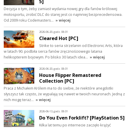
5]
Decyzja o tym, żeby zamiast wydania nowej gry dla fanów królowej
motosportu, zrobić DLC do starej jest co najmniej bezprecedensowa.
Od 2009 roku Codemasters…
» więcej
2026-06-20, godz. 08:01
Cleared Hot [PC]
Strike to seria strzelanin od Electronic Arts, która
w latach 90. podbiła serca fanów zręcznościowego latania
helikopterem bojowym. Po blisko 30 latach idea…
» więcej
2026-06-20, godz. 08:01
House Flipper Remastered
Collection [PC]
Praca z Michałem Królem ma to do siebie, że niektóre anegdotki
słyszysz tak często, że wypalają się nawet w twoich neuronach. Jedną z
nich mogę teraz…
» więcej
2026-06-13, godz. 08:01
Do You Even Forklift? [PlayStation 5]
Kilka lat temu po internecie zaczęło krążyć