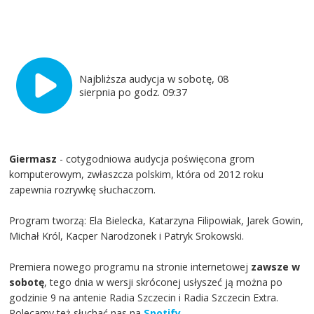
Najbliższa audycja w sobotę, 08
sierpnia po godz. 09:37
Giermasz
- cotygodniowa audycja poświęcona grom
komputerowym, zwłaszcza polskim, która od 2012 roku
zapewnia rozrywkę słuchaczom.
Program tworzą: Ela Bielecka, Katarzyna Filipowiak, Jarek Gowin,
Michał Król, Kacper Narodzonek i Patryk Srokowski.
Premiera nowego programu na stronie internetowej
zawsze w
sobotę
, tego dnia w wersji skróconej usłyszeć ją można po
godzinie 9 na antenie Radia Szczecin i Radia Szczecin Extra.
Polecamy też słuchać nas na
Spotify
.