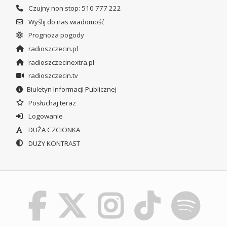
Czujny non stop: 510 777 222
Wyślij do nas wiadomość
Prognoza pogody
radioszczecin.pl
radioszczecinextra.pl
radioszczecin.tv
Biuletyn Informacji Publicznej
Posłuchaj teraz
Logowanie
DUŻA CZCIONKA
DUŻY KONTRAST