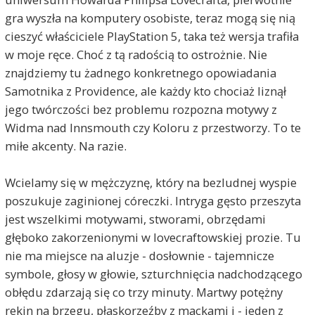
gra wyszła na komputery osobiste, teraz mogą się nią
cieszyć właściciele PlayStation 5, taka też wersja trafiła
w moje ręce. Choć z tą radością to ostrożnie. Nie
znajdziemy tu żadnego konkretnego opowiadania
Samotnika z Providence, ale każdy kto chociaż liznął
jego twórczości bez problemu rozpozna motywy z
Widma nad Innsmouth czy Koloru z przestworzy. To te
miłe akcenty. Na razie.
Wcielamy się w mężczyznę, który na bezludnej wyspie
poszukuje zaginionej córeczki. Intryga gęsto przeszyta
jest wszelkimi motywami, stworami, obrzędami
głęboko zakorzenionymi w lovecraftowskiej prozie. Tu
nie ma miejsce na aluzje - dosłownie - tajemnicze
symbole, głosy w głowie, szturchnięcia nadchodzącego
obłędu zdarzają się co trzy minuty. Martwy potężny
rekin na brzegu, płaskorzeźby z mackami i - jeden z