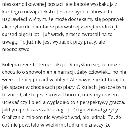
nieskomplikowanej postaci, ale babole wyskakują z
każdego rodzaju tekstu. Jeszcze bym próbował to
usprawiedliwić tym, że może doczekamy się poprawek,
ale czytam komentarze pierwotnej wersji produkcji
sprzed pięciu lat i już wtedy gracze zwracali na to
uwagę. To już nie jest wypadek przy pracy, ale
niedbalstwo.
Kolejna rzecz to tempo akcji. Domyślam się, że może
chodziło o spowolnienie narracji, żeby człowiek... no nie
wiem... lepiej popadł w obłęd? Ale nawet sprint tutaj to
jak spacer w chodakach po plaży. O kulach. Jeszcze bym
to zniósł, ale to jest survival horror, musimy czasem
uciekać czyli biec, a wyglądało to z perspektywy gracza,
jakbym podczas szaleńczego pościgu zbierał grzyby.
Graficznie miałem nie wytykać wad, ale jednak. To, że
coś nie powstało w wielkim studiu nie znaczy, że