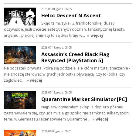
2026-08-01, godz. 08:05
Helix: Descent N Ascent
Skąd ta muzyka? Z frankofońskiej duszy
oczywiście. Jeśli chcecie estetycznych doznań, fantastycznej kreski,
artyzmu i pięknej animacji to są dwa kraje w…
» więcej
2026-07-18, godz. 08:05
Assassin’s Creed Black Flag
Resynced [PlayStation 5]
Na początek prywata, którą się podzielę, ale która ma tutaj znaczenie -
nie znoszę sterować w grach jednostką pływającą. Czy to łódka, czy
żaglowiec…
» więcej
2026-07-18, godz. 08:05
Quarantine Market Simulator [PC]
Najpierw otwierałem sklep, a dopiero później
zastanawiałem się, czy uda mi się go spokojnie zamknąć. Kilka tygodni
temu w Giermaszu recenzowałem Quarantine…
» więcej
2026-07-04, godz. 08:01