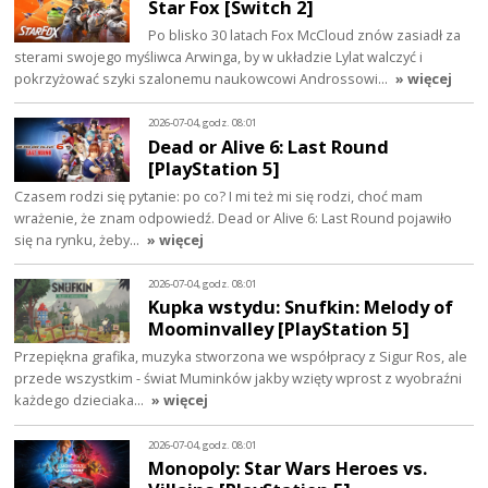
Star Fox [Switch 2]
Po blisko 30 latach Fox McCloud znów zasiadł za
sterami swojego myśliwca Arwinga, by w układzie Lylat walczyć i
pokrzyżować szyki szalonemu naukowcowi Androssowi…
» więcej
2026-07-04, godz. 08:01
Dead or Alive 6: Last Round
[PlayStation 5]
Czasem rodzi się pytanie: po co? I mi też mi się rodzi, choć mam
wrażenie, że znam odpowiedź. Dead or Alive 6: Last Round pojawiło
się na rynku, żeby…
» więcej
2026-07-04, godz. 08:01
Kupka wstydu: Snufkin: Melody of
Moominvalley [PlayStation 5]
Przepiękna grafika, muzyka stworzona we współpracy z Sigur Ros, ale
przede wszystkim - świat Muminków jakby wzięty wprost z wyobraźni
każdego dzieciaka…
» więcej
2026-07-04, godz. 08:01
Monopoly: Star Wars Heroes vs.