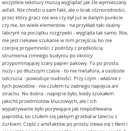
wszystkie tekstury muszą wyglądać jak źle wymieszany
asfalt. Nie chodzi o sam fakt, ale o brak różnorodności,
przez który gracz nie wie czy był już w danym punkcie
czy nie, bo wiele elementów - na przykład taki skalny
labirynt na początku rozgrywki - wygląda tak samo. Nie,
nie jest ciekawe szukanie w nim przejścia, bo nie
czerpię przyjemności z podróży z prędkością
strumienia zimnego budyniu po okolicy
przypominającej szary papier pakowy. To po prostu
nuży i po dłuższym czasie - to nie metafora, a osobiste
odczucia - powoduje nudności. Przy czym - właśnie z
tych powodów - nie czułem tu żadnego napięcia ani
strachu. No dobra - napięcie było, kiedy szukałem
jakichś przedmiotów kluczowych, ale i ich
wypatrywanie było porywające jak niepodlewana
paprotka, bo czułem się jakbym grzebał w talerzu z
żurkiem. Część z artefaktów po prostu zlewa się z tłem i