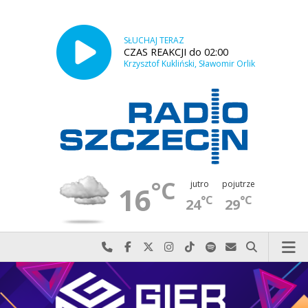
SŁUCHAJ TERAZ
CZAS REAKCJI do 02:00
Krzysztof Kukliński, Sławomir Orlik
°C
jutro
pojutrze
16
°C
°C
24
29
Najlepiej po prostu do nas zadzwoń
Odwiedź nas na Facebook-u
Odwiedź nas na X
Odwiedź nas na Instagram-ie
Odwiedź nas na TikTok-u
Szukaj nas na Spotify
Wyślij do nas w
Szukaj