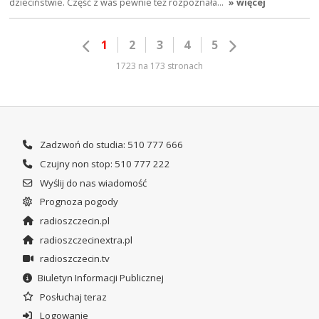
dzieciństwie. Część z was pewnie też rozpoznała…
» więcej
1
2
3
4
5
1723 na 173 stronach
Zadzwoń do studia: 510 777 666
Czujny non stop: 510 777 222
Wyślij do nas wiadomość
Prognoza pogody
radioszczecin.pl
radioszczecinextra.pl
radioszczecin.tv
Biuletyn Informacji Publicznej
Posłuchaj teraz
Logowanie