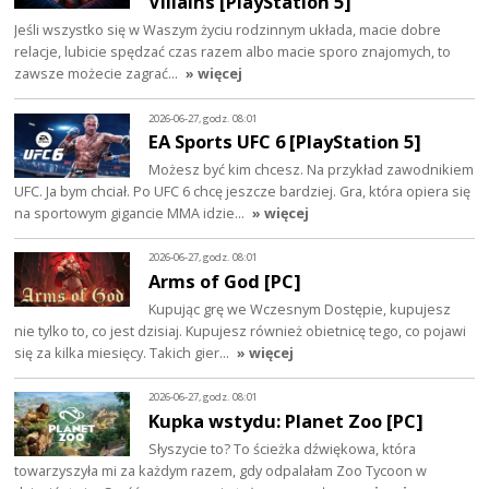
Villains [PlayStation 5]
Jeśli wszystko się w Waszym życiu rodzinnym układa, macie dobre
relacje, lubicie spędzać czas razem albo macie sporo znajomych, to
zawsze możecie zagrać…
» więcej
2026-06-27, godz. 08:01
EA Sports UFC 6 [PlayStation 5]
Możesz być kim chcesz. Na przykład zawodnikiem
UFC. Ja bym chciał. Po UFC 6 chcę jeszcze bardziej. Gra, która opiera się
na sportowym gigancie MMA idzie…
» więcej
2026-06-27, godz. 08:01
Arms of God [PC]
Kupując grę we Wczesnym Dostępie, kupujesz
nie tylko to, co jest dzisiaj. Kupujesz również obietnicę tego, co pojawi
się za kilka miesięcy. Takich gier…
» więcej
2026-06-27, godz. 08:01
Kupka wstydu: Planet Zoo [PC]
Słyszycie to? To ścieżka dźwiękowa, która
towarzyszyła mi za każdym razem, gdy odpalałam Zoo Tycoon w