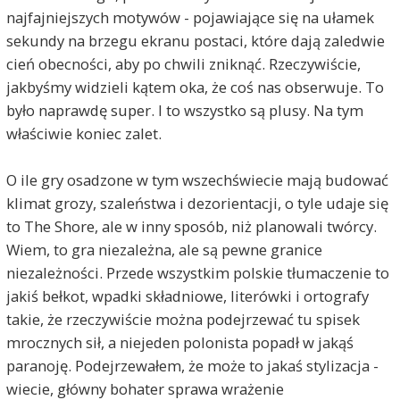
najfajniejszych motywów - pojawiające się na ułamek
sekundy na brzegu ekranu postaci, które dają zaledwie
cień obecności, aby po chwili zniknąć. Rzeczywiście,
jakbyśmy widzieli kątem oka, że coś nas obserwuje. To
było naprawdę super. I to wszystko są plusy. Na tym
właściwie koniec zalet.
O ile gry osadzone w tym wszechświecie mają budować
klimat grozy, szaleństwa i dezorientacji, o tyle udaje się
to The Shore, ale w inny sposób, niż planowali twórcy.
Wiem, to gra niezależna, ale są pewne granice
niezależności. Przede wszystkim polskie tłumaczenie to
jakiś bełkot, wpadki składniowe, literówki i ortografy
takie, że rzeczywiście można podejrzewać tu spisek
mrocznych sił, a niejeden polonista popadł w jakąś
paranoję. Podejrzewałem, że może to jakaś stylizacja -
wiecie, główny bohater sprawa wrażenie