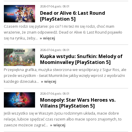
2026-07-04, godz. 08:01
Dead or Alive 6: Last Round
[PlayStation 5]
Czasem rodzi się pytanie: po co? I mi też mi się rodzi, choć mam
wrażenie, że znam odpowiedź. Dead or Alive 6: Last Round pojawiło
się na rynku, żeby…
» więcej
2026-07-04, godz. 08:01
Kupka wstydu: Snufkin: Melody of
Moominvalley [PlayStation 5]
Przepiękna grafika, muzyka stworzona we współpracy z Sigur Ros, ale
przede wszystkim - świat Muminków jakby wzięty wprost z wyobraźni
każdego dzieciaka…
» więcej
2026-07-04, godz. 08:01
Monopoly: Star Wars Heroes vs.
Villains [PlayStation 5]
Jeśli wszystko się w Waszym życiu rodzinnym układa, macie dobre
relacje, lubicie spędzać czas razem albo macie sporo znajomych, to
zawsze możecie zagrać…
» więcej