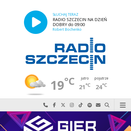
SŁUCHAJ TERAZ
RADIO SZCZECIN NA DZIEŃ
DOBRY do 09:00
Robert Bochenko
°C
jutro
pojutrze
19
°C
°C
21
24
Najlepiej po prostu do nas zadzwoń
Odwiedź nas na Facebook-u
Odwiedź nas na X
Odwiedź nas na Instagram-ie
Odwiedź nas na TikTok-u
Szukaj nas na Spotify
Wyślij do nas w
Szukaj