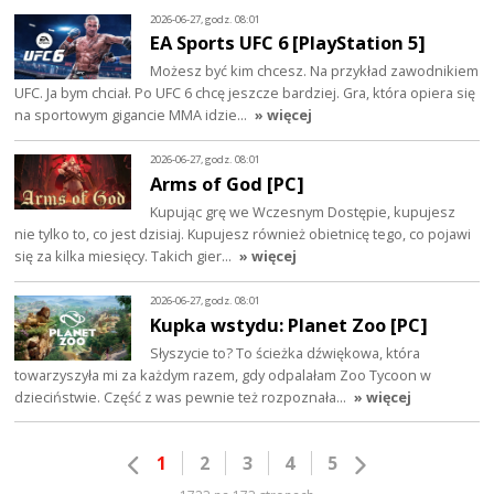
2026-06-27, godz. 08:01
EA Sports UFC 6 [PlayStation 5]
Możesz być kim chcesz. Na przykład zawodnikiem
UFC. Ja bym chciał. Po UFC 6 chcę jeszcze bardziej. Gra, która opiera się
na sportowym gigancie MMA idzie…
» więcej
2026-06-27, godz. 08:01
Arms of God [PC]
Kupując grę we Wczesnym Dostępie, kupujesz
nie tylko to, co jest dzisiaj. Kupujesz również obietnicę tego, co pojawi
się za kilka miesięcy. Takich gier…
» więcej
2026-06-27, godz. 08:01
Kupka wstydu: Planet Zoo [PC]
Słyszycie to? To ścieżka dźwiękowa, która
towarzyszyła mi za każdym razem, gdy odpalałam Zoo Tycoon w
dzieciństwie. Część z was pewnie też rozpoznała…
» więcej
1
2
3
4
5