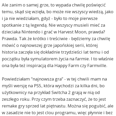
Ale zanim o samej grze, to wypada chwilę poświęcić
temu, skąd się wzięła, bo może nie wszyscy wiedzą, jako
i ja nie wiedziałam, gdyż - było to moje pierwsze
spotkanie z tą legendą. Nie wszyscy musieli mieć za
dzieciaka Nintendo i grać w Harvest Moon, prawda?
Prawda. Tak że krótko i treściwie - będziemy za chwilę
mówić o najnowszej grze japońskiej serii, której
historia zaczęła się dokładnie trzydzieści lat temu i od
początku była symulatorem życia na farmie. I to właśnie
ona była też inspiracją dla Happy Farm czy Farmville.
Powiedziałam "najnowsza gra” - w tej chwili mam na
myśli wersję na PS5, która wychodzi za kilka dni, bo
użytkownicy na przykład Switcha 2 grają w nią od
zeszłego roku. Przy czym trzeba zaznaczyć, że to jest
remake gry sprzed lat piętnastu. Można się pogubić, ale
w zasadzie nie to jest clou programu, więc płynnie i bez