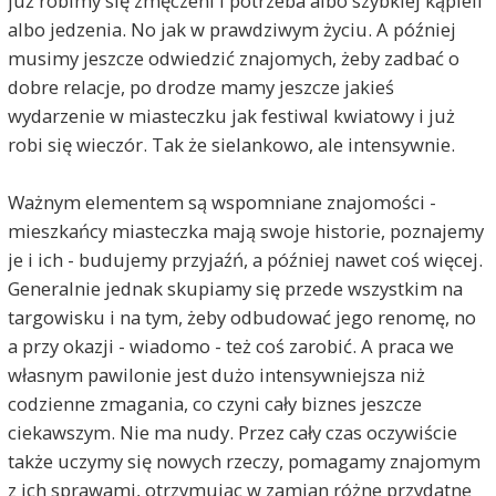
już robimy się zmęczeni i potrzeba albo szybkiej kąpieli
albo jedzenia. No jak w prawdziwym życiu. A później
musimy jeszcze odwiedzić znajomych, żeby zadbać o
dobre relacje, po drodze mamy jeszcze jakieś
wydarzenie w miasteczku jak festiwal kwiatowy i już
robi się wieczór. Tak że sielankowo, ale intensywnie.
Ważnym elementem są wspomniane znajomości -
mieszkańcy miasteczka mają swoje historie, poznajemy
je i ich - budujemy przyjaźń, a później nawet coś więcej.
Generalnie jednak skupiamy się przede wszystkim na
targowisku i na tym, żeby odbudować jego renomę, no
a przy okazji - wiadomo - też coś zarobić. A praca we
własnym pawilonie jest dużo intensywniejsza niż
codzienne zmagania, co czyni cały biznes jeszcze
ciekawszym. Nie ma nudy. Przez cały czas oczywiście
także uczymy się nowych rzeczy, pomagamy znajomym
z ich sprawami, otrzymując w zamian różne przydatne