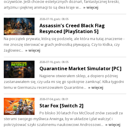
oczywiście. Jeśli chcecie estetycznych doznań, fantastycznej kreski,
artyzmu i pięknej animacji to są dwa kraje w…
» więcej
2026-07-18, godz. 08:05
Assassin’s Creed Black Flag
Resynced [PlayStation 5]
Na początek prywata, którą się podzielę, ale która ma tutaj znaczenie -
nie znoszę sterować w grach jednostką pływającą. Czy to łódka, czy
żaglowiec…
» więcej
2026-07-18, godz. 08:05
Quarantine Market Simulator [PC]
Najpierw otwierałem sklep, a dopiero później
zastanawiałem się, czy uda mi się go spokojnie zamknąć. Kilka tygodni
temu w Giermaszu recenzowałem Quarantine…
» więcej
2026-07-04, godz. 08:01
Star Fox [Switch 2]
Po blisko 30 latach Fox McCloud znów zasiadł za
sterami swojego myśliwca Arwinga, by w układzie Lylat walczyć i
pokrzyżować szyki szalonemu naukowcowi Androssowi…
» więcej