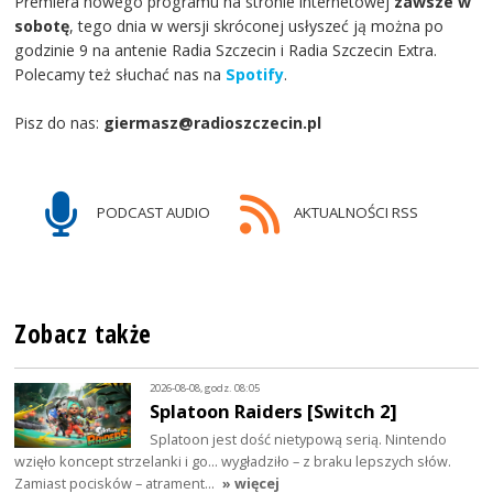
Premiera nowego programu na stronie internetowej
zawsze w
sobotę
, tego dnia w wersji skróconej usłyszeć ją można po
godzinie 9 na antenie Radia Szczecin i Radia Szczecin Extra.
Polecamy też słuchać nas na
Spotify
.
Pisz do nas:
giermasz@radioszczecin.pl
PODCAST AUDIO
AKTUALNOŚCI RSS
Zobacz także
2026-08-08, godz. 08:05
Splatoon Raiders [Switch 2]
Splatoon jest dość nietypową serią. Nintendo
wzięło koncept strzelanki i go… wygładziło – z braku lepszych słów.
Zamiast pocisków – atrament…
» więcej