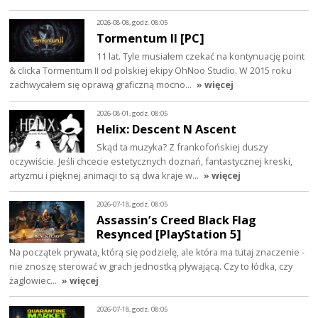
2026-08-08, godz. 08:05
Tormentum II [PC]
11 lat. Tyle musiałem czekać na kontynuację point
& clicka Tormentum II od polskiej ekipy OhNoo Studio. W 2015 roku
zachwycałem się oprawą graficzną mocno…
» więcej
2026-08-01, godz. 08:05
Helix: Descent N Ascent
Skąd ta muzyka? Z frankofońskiej duszy
oczywiście. Jeśli chcecie estetycznych doznań, fantastycznej kreski,
artyzmu i pięknej animacji to są dwa kraje w…
» więcej
2026-07-18, godz. 08:05
Assassin’s Creed Black Flag
Resynced [PlayStation 5]
Na początek prywata, którą się podzielę, ale która ma tutaj znaczenie -
nie znoszę sterować w grach jednostką pływającą. Czy to łódka, czy
żaglowiec…
» więcej
2026-07-18, godz. 08:05