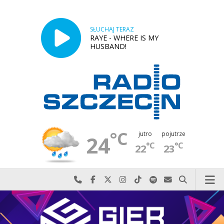
SŁUCHAJ TERAZ
RAYE - WHERE IS MY
HUSBAND!
°C
jutro
pojutrze
24
°C
°C
22
23
Najlepiej po prostu do nas zadzwoń
Odwiedź nas na Facebook-u
Odwiedź nas na X
Odwiedź nas na Instagram-ie
Odwiedź nas na TikTok-u
Szukaj nas na Spotify
Wyślij do nas w
Szukaj