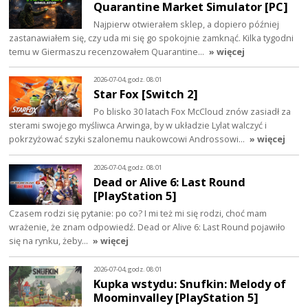
Quarantine Market Simulator [PC]
Najpierw otwierałem sklep, a dopiero później
zastanawiałem się, czy uda mi się go spokojnie zamknąć. Kilka tygodni
temu w Giermaszu recenzowałem Quarantine…
» więcej
2026-07-04, godz. 08:01
Star Fox [Switch 2]
Po blisko 30 latach Fox McCloud znów zasiadł za
sterami swojego myśliwca Arwinga, by w układzie Lylat walczyć i
pokrzyżować szyki szalonemu naukowcowi Androssowi…
» więcej
2026-07-04, godz. 08:01
Dead or Alive 6: Last Round
[PlayStation 5]
Czasem rodzi się pytanie: po co? I mi też mi się rodzi, choć mam
wrażenie, że znam odpowiedź. Dead or Alive 6: Last Round pojawiło
się na rynku, żeby…
» więcej
2026-07-04, godz. 08:01
Kupka wstydu: Snufkin: Melody of
Moominvalley [PlayStation 5]