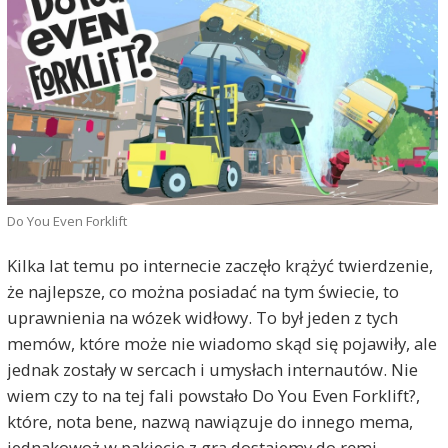
Do You Even Forklift
Kilka lat temu po internecie zaczęło krążyć twierdzenie,
że najlepsze, co można posiadać na tym świecie, to
uprawnienia na wózek widłowy. To był jeden z tych
memów, które może nie wiadomo skąd się pojawiły, ale
jednak zostały w sercach i umysłach internautów. Nie
wiem czy to na tej fali powstało Do You Even Forklift?,
które, nota bene, nazwą nawiązuje do innego mema,
jednakowoż w pakiecie z grą dostajemy do ręmi