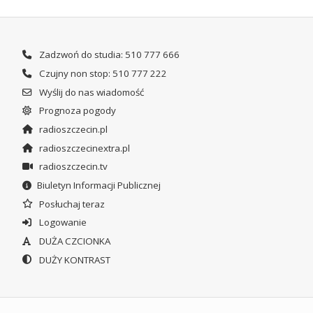
Zadzwoń do studia: 510 777 666
Czujny non stop: 510 777 222
Wyślij do nas wiadomość
Prognoza pogody
radioszczecin.pl
radioszczecinextra.pl
radioszczecin.tv
Biuletyn Informacji Publicznej
Posłuchaj teraz
Logowanie
DUŻA CZCIONKA
DUŻY KONTRAST