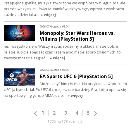
Przepiękna grafika, muzyka stworzona we współpracy z Sigur Ros, ale
przede wszystkim - świat Muminków jakby wzięty wprost z wyobraźni
każdego dzieciaka…
» więcej
2026-07-04, godz. 08:01
Monopoly: Star Wars Heroes vs.
Villains [PlayStation 5]
Jeśli wszystko się w Waszym życiu rodzinnym układa, macie dobre
relacje, lubicie spędzać czas razem albo macie sporo znajomych, to
zawsze możecie zagrać…
» więcej
2026-06-27, godz. 08:01
EA Sports UFC 6 [PlayStation 5]
Możesz być kim chcesz. Na przykład zawodnikiem
UFC. Ja bym chciał. Po UFC 6 chcę jeszcze bardziej. Gra, która opiera się
na sportowym gigancie MMA idzie…
» więcej
1
2
3
4
5
1725 na 173 stronach