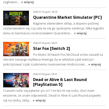
żaglowiec…
» więcej
2026-07-18, godz. 08:05
Quarantine Market Simulator [PC]
Najpierw otwierałem sklep, a dopiero później
zastanawiałem się, czy uda mi się go spokojnie zamknąć. Kilka tygodni
temu w Giermaszu recenzowałem Quarantine…
» więcej
2026-07-04, godz. 08:01
Star Fox [Switch 2]
Po blisko 30 latach Fox McCloud znów zasiadł za
sterami swojego myśliwca Arwinga, by w układzie Lylat walczyć i
pokrzyżować szyki szalonemu naukowcowi Androssowi…
» więcej
2026-07-04, godz. 08:01
Dead or Alive 6: Last Round
[PlayStation 5]
Czasem rodzi się pytanie: po co? I mi też mi się rodzi, choć mam
wrażenie, że znam odpowiedź. Dead or Alive 6: Last Round pojawiło
się na rynku, żeby…
» więcej