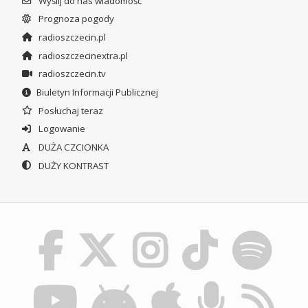
Wyślij do nas wiadomość
Prognoza pogody
radioszczecin.pl
radioszczecinextra.pl
radioszczecin.tv
Biuletyn Informacji Publicznej
Posłuchaj teraz
Logowanie
DUŻA CZCIONKA
DUŻY KONTRAST