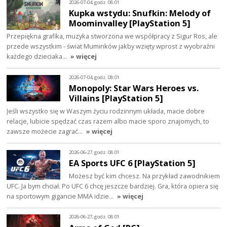
2026-07-04, godz. 08:01
Kupka wstydu: Snufkin: Melody of
Moominvalley [PlayStation 5]
Przepiękna grafika, muzyka stworzona we współpracy z Sigur Ros, ale
przede wszystkim - świat Muminków jakby wzięty wprost z wyobraźni
każdego dzieciaka…
» więcej
2026-07-04, godz. 08:01
Monopoly: Star Wars Heroes vs.
Villains [PlayStation 5]
Jeśli wszystko się w Waszym życiu rodzinnym układa, macie dobre
relacje, lubicie spędzać czas razem albo macie sporo znajomych, to
zawsze możecie zagrać…
» więcej
2026-06-27, godz. 08:01
EA Sports UFC 6 [PlayStation 5]
Możesz być kim chcesz. Na przykład zawodnikiem
UFC. Ja bym chciał. Po UFC 6 chcę jeszcze bardziej. Gra, która opiera się
na sportowym gigancie MMA idzie…
» więcej
2026-06-27, godz. 08:01