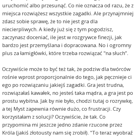
uruchomić albo przesunąć. Co nie oznacza od razu, że z
miejsca rozwiążesz wszystkie zagadki. Ale przynajmniej
zdasz sobie sprawę, że to nie jest gra dla
niecierpliwych. A kiedy już się z tym pogodzisz,
zaczynasz doceniać, ile jest w rozgrywce finezji, jak
bardzo jest przemyślana i dopracowana. No i ogromny
plus za łamigłówki, które trzeba rozwiązać "na słuch”.
Oczywiście może to być też tak, że podziw dla twórców
rośnie wprost proporcjonalnie do tego, jak pęcznieje ci
ego po rozwiązaniu jakiejś zagadki. Gra jest trudna,
rozwiązałaś kawałek, no jesteś taka mądra, a gra jest po
prostu wybitna. Jak by nie było, chodzi tutaj o rozrywkę,
a tej Myst zapewnia równie dużo, co frustracji. Czy
korzystałam z solucji? Oczywiście, że tak. Co
przypomina mi jeszcze jedno zdanie rzucone przez
Króla (jakiś złotousty nam się zrobił). "To teraz wyobraź