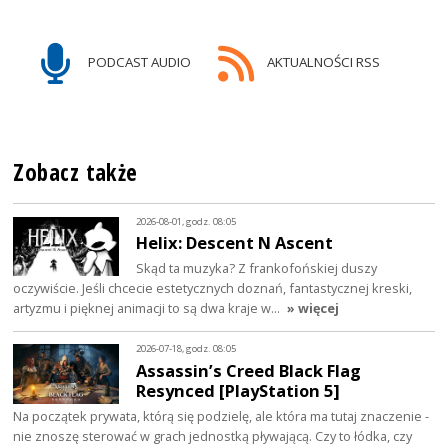
PODCAST AUDIO
AKTUALNOŚCI RSS
Zobacz także
2026-08-01, godz. 08:05
Helix: Descent N Ascent
Skąd ta muzyka? Z frankofońskiej duszy
oczywiście. Jeśli chcecie estetycznych doznań, fantastycznej kreski,
artyzmu i pięknej animacji to są dwa kraje w…
» więcej
2026-07-18, godz. 08:05
Assassin’s Creed Black Flag
Resynced [PlayStation 5]
Na początek prywata, którą się podzielę, ale która ma tutaj znaczenie -
nie znoszę sterować w grach jednostką pływającą. Czy to łódka, czy