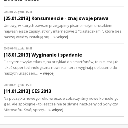
2013-01-25, godz. 15:31
[25.01.2013] Konsumencie - znaj swoje prawa
Umowy, w których zawsze przegapimy pisane małym druczkiem
najważniejsze zapisy, strony internetowe z "ciasteczkami", które bez
naszej wiedzy instalują się…
» więcej
2013-01-18, godz. 16:55
[18.01.2013] Wyginanie i spadanie
Elastyczne wyświetlacze, na przykład do smartfonów, to nie jest już
jakaś super technologiczna nowinka - teraz wyginają się baterie do
naszych urządzeń…
» więcej
2013-01-11, godz. 15:30
[11.01.2013] CES 2013
Na początku nowego roku wreszcie zobaczyliśmy nowe konsole go
gier. Ale spokojnie - to jeszcze nie te słynne next-geny od Sony czy
Microsoftu. Swój sprzęt…
» więcej