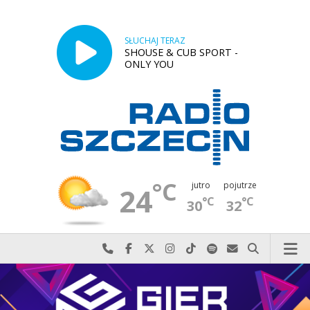
SŁUCHAJ TERAZ
SHOUSE & CUB SPORT -
ONLY YOU
°C
jutro
pojutrze
24
°C
°C
30
32
Najlepiej po prostu do nas zadzwoń
Odwiedź nas na Facebook-u
Odwiedź nas na X
Odwiedź nas na Instagram-ie
Odwiedź nas na TikTok-u
Szukaj nas na Spotify
Wyślij do nas w
Szukaj