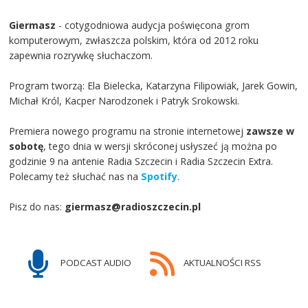
Giermasz
- cotygodniowa audycja poświęcona grom
komputerowym, zwłaszcza polskim, która od 2012 roku
zapewnia rozrywkę słuchaczom.
Program tworzą: Ela Bielecka, Katarzyna Filipowiak, Jarek Gowin,
Michał Król, Kacper Narodzonek i Patryk Srokowski.
Premiera nowego programu na stronie internetowej
zawsze w
sobotę
, tego dnia w wersji skróconej usłyszeć ją można po
godzinie 9 na antenie Radia Szczecin i Radia Szczecin Extra.
Polecamy też słuchać nas na
Spotify
.
Pisz do nas:
giermasz@radioszczecin.pl
PODCAST AUDIO
AKTUALNOŚCI RSS