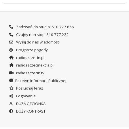
Zadzwoń do studia: 510 777 666
Czujny non stop: 510 777 222
Wyślij do nas wiadomość
Prognoza pogody
radioszczecin.pl
radioszczecinextra.pl
radioszczecin.tv
Biuletyn Informacji Publicznej
Posłuchaj teraz
Logowanie
DUŻA CZCIONKA
DUŻY KONTRAST