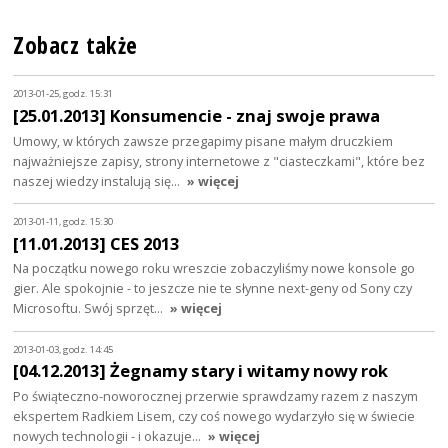
Zobacz także
2013-01-25, godz. 15:31
[25.01.2013] Konsumencie - znaj swoje prawa
Umowy, w których zawsze przegapimy pisane małym druczkiem
najważniejsze zapisy, strony internetowe z "ciasteczkami", które bez
naszej wiedzy instalują się…
» więcej
2013-01-11, godz. 15:30
[11.01.2013] CES 2013
Na początku nowego roku wreszcie zobaczyliśmy nowe konsole go
gier. Ale spokojnie - to jeszcze nie te słynne next-geny od Sony czy
Microsoftu. Swój sprzęt…
» więcej
2013-01-03, godz. 14:45
[04.12.2013] Żegnamy stary i witamy nowy rok
Po świąteczno-noworocznej przerwie sprawdzamy razem z naszym
ekspertem Radkiem Lisem, czy coś nowego wydarzyło się w świecie
nowych technologii - i okazuje…
» więcej