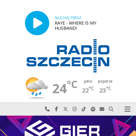
SŁUCHAJ TERAZ
RAYE - WHERE IS MY
HUSBAND!
°C
jutro
pojutrze
24
°C
°C
22
23
Najlepiej po prostu do nas zadzwoń
Odwiedź nas na Facebook-u
Odwiedź nas na X
Odwiedź nas na Instagram-ie
Odwiedź nas na TikTok-u
Szukaj nas na Spotify
Wyślij do nas w
Szukaj