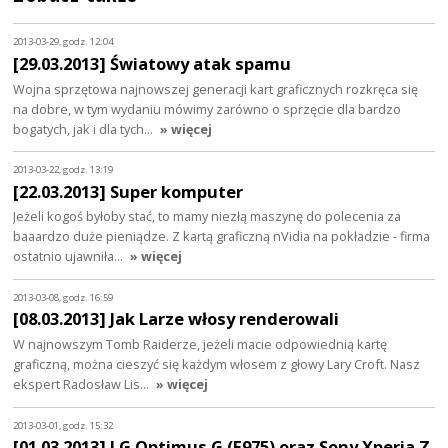
2013-03-29, godz. 12:04
[29.03.2013] Światowy atak spamu
Wojna sprzętowa najnowszej generacji kart graficznych rozkręca się
na dobre, w tym wydaniu mówimy zarówno o sprzęcie dla bardzo
bogatych, jak i dla tych…
» więcej
2013-03-22, godz. 13:19
[22.03.2013] Super komputer
Jeżeli kogoś byłoby stać, to mamy niezłą maszynę do polecenia za
baaardzo duże pieniądze. Z kartą graficzną nVidia na pokładzie - firma
ostatnio ujawniła…
» więcej
2013-03-08, godz. 16:59
[08.03.2013] Jak Larze włosy renderowali
W najnowszym Tomb Raiderze, jeżeli macie odpowiednią kartę
graficzną, można cieszyć się każdym włosem z głowy Lary Croft. Nasz
ekspert Radosław Lis…
» więcej
2013-03-01, godz. 15:32
[01.03.2013] LG Optimus G (E975) oraz Sony Xperia Z