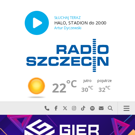
SŁUCHAJ TERAZ
HALO, STADION do 20:00
Artur Dyczewski
°C
jutro
pojutrze
22
°C
°C
30
32
Najlepiej po prostu do nas zadzwoń
Odwiedź nas na Facebook-u
Odwiedź nas na X
Odwiedź nas na Instagram-ie
Odwiedź nas na TikTok-u
Szukaj nas na Spotify
Wyślij do nas w
Szukaj