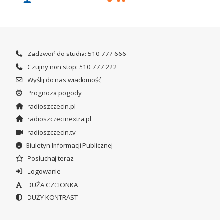
Zadzwoń do studia: 510 777 666
Czujny non stop: 510 777 222
Wyślij do nas wiadomość
Prognoza pogody
radioszczecin.pl
radioszczecinextra.pl
radioszczecin.tv
Biuletyn Informacji Publicznej
Posłuchaj teraz
Logowanie
DUŻA CZCIONKA
DUŻY KONTRAST