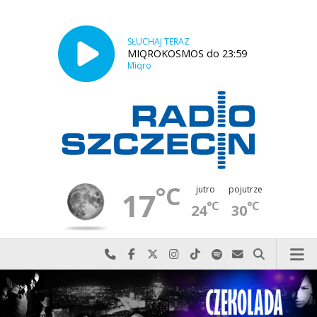
SŁUCHAJ TERAZ
MIQROKOSMOS do 23:59
Miqro
°C
jutro
pojutrze
17
°C
°C
24
30
Najlepiej po prostu do nas zadzwoń
Odwiedź nas na Facebook-u
Odwiedź nas na X
Odwiedź nas na Instagram-ie
Odwiedź nas na TikTok-u
Szukaj nas na Spotify
Wyślij do nas w
Szukaj