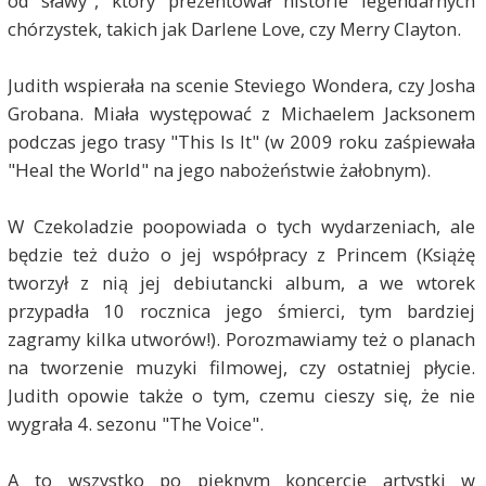
od sławy", który prezentował historie legendarnych
chórzystek, takich jak Darlene Love, czy Merry Clayton.
Judith wspierała na scenie Steviego Wondera, czy Josha
Grobana. Miała występować z Michaelem Jacksonem
podczas jego trasy "This Is It" (w 2009 roku zaśpiewała
"Heal the World" na jego nabożeństwie żałobnym).
W Czekoladzie poopowiada o tych wydarzeniach, ale
będzie też dużo o jej współpracy z Princem (Książę
tworzył z nią jej debiutancki album, a we wtorek
przypadła 10 rocznica jego śmierci, tym bardziej
zagramy kilka utworów!). Porozmawiamy też o planach
na tworzenie muzyki filmowej, czy ostatniej płycie.
Judith opowie także o tym, czemu cieszy się, że nie
wygrała 4. sezonu "The Voice".
A to wszystko po pięknym koncercie artystki w