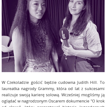
W Czekoladzie gościć będzie cudowna Judith Hill. To
laureatka nagrody Grammy, która od lat z sukcesami
realizuje swoją karierę solową. Wcześniej mogliśmy ją
oglądać w nagrodzonym Oscarem dokumencie "O krok