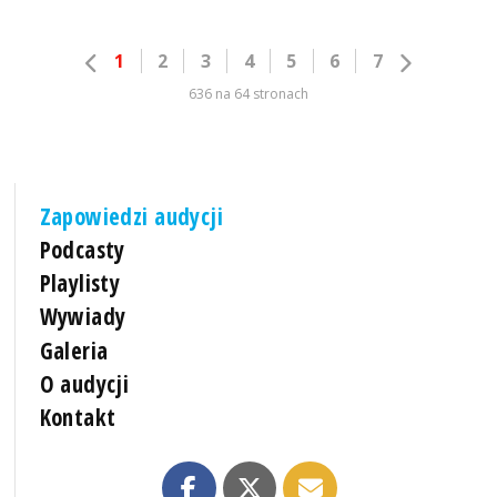
1
2
3
4
5
6
7
636 na 64 stronach
Zapowiedzi audycji
Podcasty
Playlisty
Wywiady
Galeria
O audycji
Kontakt