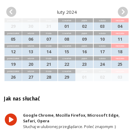
luty 2024
poniedziałek
wtorek
środa
czwartek
piątek
sobota
niedziela
29
30
31
01
02
03
04
poniedziałek
wtorek
środa
czwartek
piątek
sobota
niedziela
05
06
07
08
09
10
11
poniedziałek
wtorek
środa
czwartek
piątek
sobota
niedziela
12
13
14
15
16
17
18
poniedziałek
wtorek
środa
czwartek
piątek
sobota
niedziela
19
20
21
22
23
24
25
poniedziałek
wtorek
środa
czwartek
piątek
sobota
niedziela
26
27
28
29
01
02
03
Jak nas słuchać
Google Chrome, Mozilla Firefox, Microsoft Edge,
Safari, Opera
Słuchaj w ulubionej przeglądarce. Poleć znajomym :)