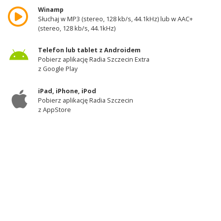
Winamp
Słuchaj w MP3 (stereo, 128 kb/s, 44.1kHz) lub w AAC+
(stereo, 128 kb/s, 44.1kHz)
Telefon lub tablet z Androidem
Pobierz aplikację Radia Szczecin Extra
z Google Play
iPad, iPhone, iPod
Pobierz aplikację Radia Szczecin
z AppStore
Odbiornik DAB+
Słuchaj w zachodniej części województwa
zachodniopomorskiego - kanał 11A
Zadzwoń do studia: 510 777 666
Czujny non stop: 510 777 222