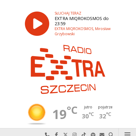
SŁUCHAJ TERAZ
EXTRA MIQROKOSMOS do
23:59
EXTRA MIQROKOSMOS, Mirosław
Grzybowski
°C
jutro
pojutrze
19
°C
°C
30
32
Najlepiej po prostu do nas zadzwoń
Odwiedź nas na Facebook-u
Odwiedź nas na X
Odwiedź nas na Instagram-ie
Odwiedź nas na TikTok-u
Szukaj nas na Spotify
Wyślij do nas w
Szukaj