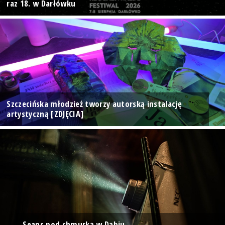
raz 18. w Darłówku
Szczecińska młodzież tworzy autorską instalację
artystyczną [ZDJĘCIA]
Seans pod chmurką w Dąbiu