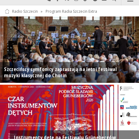
Radio Szczecin
»
Program Radia Szczecin Extra
Szczecińscy symfonicy zapraszają na letni festiwal
muzyki klasycznej do Chorin
Instrumenty dęte na Festiwalu Grünebergów