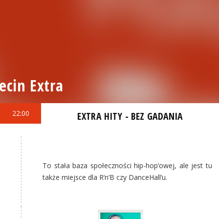
ecin Extra
22:00
EXTRA HITY - BEZ GADANIA
To stała baza społeczności hip-hop’owej, ale jest tu
także miejsce dla R’n’B czy DanceHall’u.