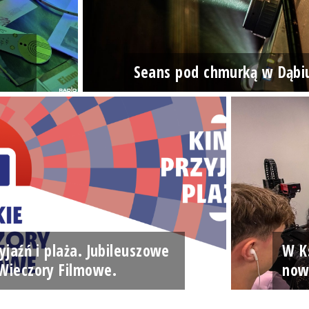
Seans pod chmurką w Dąbi
yjaźń i plaża. Jubileuszowe
W Ks
Wieczory Filmowe.
now