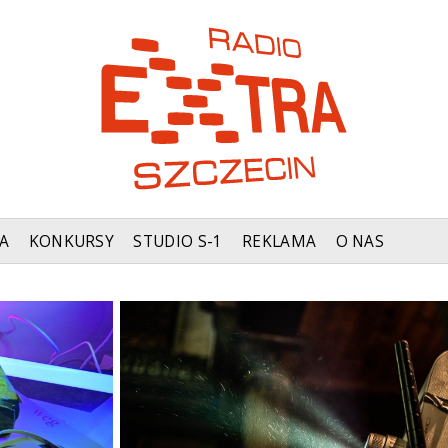
A
KONKURSY
STUDIO S-1
REKLAMA
O NAS