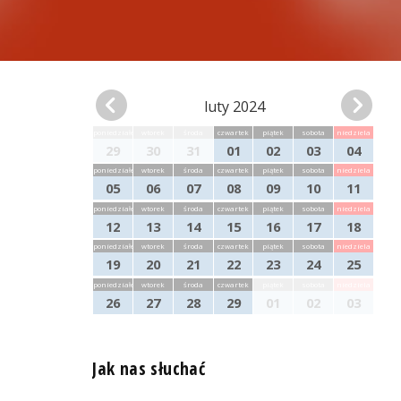
luty 2024
poniedziałek
wtorek
środa
czwartek
piątek
sobota
niedziela
29
30
31
01
02
03
04
poniedziałek
wtorek
środa
czwartek
piątek
sobota
niedziela
05
06
07
08
09
10
11
poniedziałek
wtorek
środa
czwartek
piątek
sobota
niedziela
12
13
14
15
16
17
18
poniedziałek
wtorek
środa
czwartek
piątek
sobota
niedziela
19
20
21
22
23
24
25
poniedziałek
wtorek
środa
czwartek
piątek
sobota
niedziela
26
27
28
29
01
02
03
Jak nas słuchać