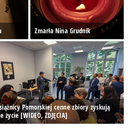
u
Zmarła Nina Grudnik
iążnicy Pomorskiej cenne zbiory zyskują
e życie [WIDEO, ZDJĘCIA]