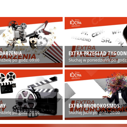
DARZENIA
EXTRA PRZEGLĄD TYGODN
edzielę po godz. 09:00
Słuchaj w poniedziałek po godz.
LMY
EXTRA MIQROKOSMOS
edzielę po godz. 08:00
Słuchaj jutro po godz. 20:00