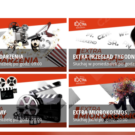
DARZENIA
EXTRA PRZEGLĄD TYGODN
edzielę po godz. 09:00
Słuchaj w poniedziałek po godz.
LMY
EXTRA MIQROKOSMOS
edzielę po godz. 08:00
Słuchaj jutro po godz. 20:00