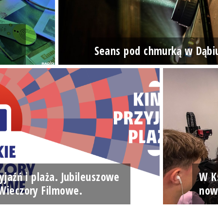
Seans pod chmurką w Dąbi
yjaźń i plaża. Jubileuszowe
W Ks
Wieczory Filmowe.
now