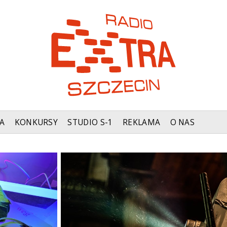
A
KONKURSY
STUDIO S-1
REKLAMA
O NAS