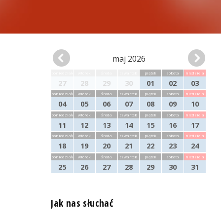
maj 2026
poniedziałek
wtorek
środa
czwartek
piątek
sobota
niedziela
27
28
29
30
01
02
03
poniedziałek
wtorek
środa
czwartek
piątek
sobota
niedziela
04
05
06
07
08
09
10
poniedziałek
wtorek
środa
czwartek
piątek
sobota
niedziela
11
12
13
14
15
16
17
poniedziałek
wtorek
środa
czwartek
piątek
sobota
niedziela
18
19
20
21
22
23
24
poniedziałek
wtorek
środa
czwartek
piątek
sobota
niedziela
25
26
27
28
29
30
31
Jak nas słuchać