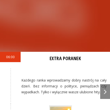
06:00
EXTRA PORANEK
Każdego ranka wprowadzamy dobry nastrój na cały
dzień. Bez informacji o polityce, pieniądzach czy
wypadkach. Tylko i wyłącznie wasze ulubione hity.