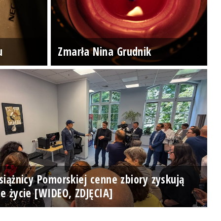
u
Zmarła Nina Grudnik
iążnicy Pomorskiej cenne zbiory zyskują
e życie [WIDEO, ZDJĘCIA]