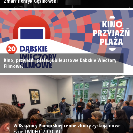
Zmarł Henryk Gęsikowski
Kino, przyjaźń i plaża. Jubileuszowe Dąbskie Wieczory
Filmowe.
W Książnicy Pomorskiej cenne zbiory zyskują nowe
życie [WIDEO, ZDJĘCIA]