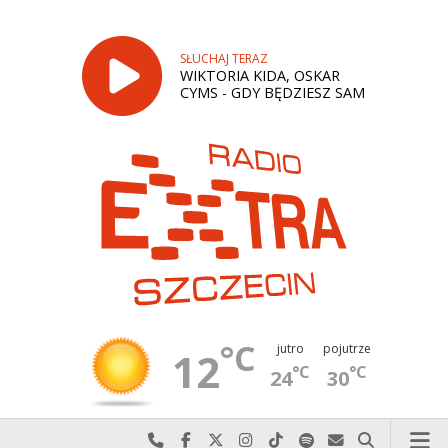
SŁUCHAJ TERAZ
WIKTORIA KIDA, OSKAR
CYMS - GDY BĘDZIESZ SAM
°C
jutro
pojutrze
12
°C
°C
24
30
Najlepiej po prostu do nas zadzwoń
Odwiedź nas na Facebook-u
Odwiedź nas na X
Odwiedź nas na Instagram-ie
Odwiedź nas na TikTok-u
Szukaj nas na Spotify
Wyślij do nas w
Szukaj