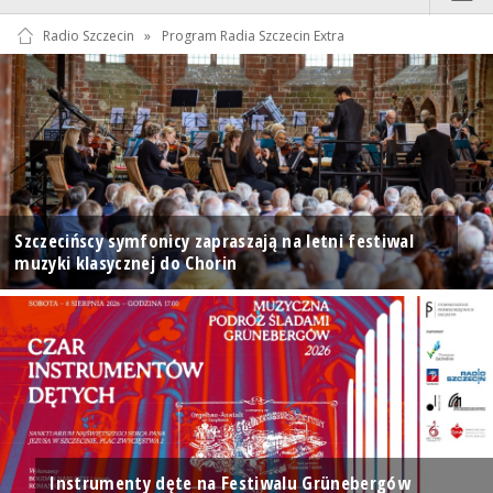
Radio Szczecin
»
Program Radia Szczecin Extra
Szczecińscy symfonicy zapraszają na letni festiwal
muzyki klasycznej do Chorin
Instrumenty dęte na Festiwalu Grünebergów