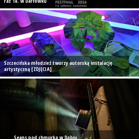
raz 18. w Darłówku
Szczecińska młodzież tworzy autorską instalację
artystyczną [ZDJĘCIA]
Seans pod chmurką w Dąbiu