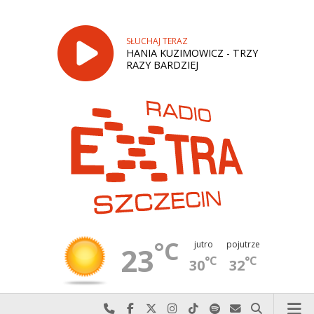
SŁUCHAJ TERAZ
HANIA KUZIMOWICZ - TRZY
RAZY BARDZIEJ
°C
jutro
pojutrze
23
°C
°C
30
32
Najlepiej po prostu do nas zadzwoń
Odwiedź nas na Facebook-u
Odwiedź nas na X
Odwiedź nas na Instagram-ie
Odwiedź nas na TikTok-u
Szukaj nas na Spotify
Wyślij do nas w
Szukaj