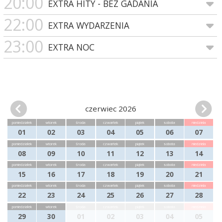
20:00
EXTRA HITY - BEZ GADANIA
22:00
EXTRA WYDARZENIA
23:00
EXTRA NOC
czerwiec 2026
poniedziałek
wtorek
środa
czwartek
piątek
sobota
niedziela
01
02
03
04
05
06
07
poniedziałek
wtorek
środa
czwartek
piątek
sobota
niedziela
08
09
10
11
12
13
14
poniedziałek
wtorek
środa
czwartek
piątek
sobota
niedziela
15
16
17
18
19
20
21
poniedziałek
wtorek
środa
czwartek
piątek
sobota
niedziela
22
23
24
25
26
27
28
poniedziałek
wtorek
środa
czwartek
piątek
sobota
niedziela
29
30
01
02
03
04
05